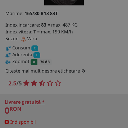
COS (
0 PRODUSE
)
Marime:
165/80 R13 83T
Index incarcare:
83
= max. 487 KG
Index viteza:
T
= max. 190 KM/h
Sezon:
Vara
Consum
C
Aderenta
C
Zgomot
A
70 dB
Citeste mai mult despre etichetare
2.5
/5
Livrare gratuită *
0
RON
Indisponibil