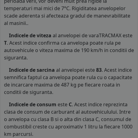
perioada verii, vor deveni mult prea rigide la
temperaturi mai mici de 7°C. Rigiditatea anvelopelor
scade aderenta si afecteaza gradul de manevrabilitate
al masinii..
Indicele de viteza
al anvelopei de varaTRACMAX este
T
. Acest indice confirma ca anvelopa poate rula pe
autovehicule o viteza maxima de 190 km/h in conditii de
siguranta.
Indicele de sarcina
al anvelopei este
83
. Acest indice
semnifica faptul ca anvelopa poate rula cu o capacitate
de incarcare maxima de 487 kg pe fiecare roata in
conditii de siguranta.
Indicele de consum
este
C
. Acest indice reprezinta
clasa de consum de carburant al autovehiculului. Intre
o anvelopa cu clasa B si o alta din clasa C, consumul de
combustibil creste cu aproximativ 1 litru la fiecare 1000
km parcursi.