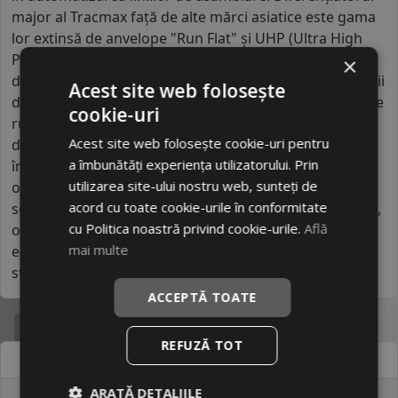
major al Tracmax față de alte mărci asiatice este gama
lor extinsă de anvelope "Run Flat" și UHP (Ultra High
Performance) la prețuri extrem de accesibile. Spre
×
deosebire de competitori, Tracmax utilizează tehnologii
Acest site web folosește
de simulare digitală pentru a optimiza profilul benzii de
cookie-uri
rulare, reducând semnificativ zgomotul de contact. Se
Acest site web folosește cookie-uri pentru
distinge prin utilizarea unor compuși de siliciu care
a îmbunătăți experiența utilizatorului. Prin
îmbunătățesc tracțiunea pe suprafețe alunecoase,
utilizarea site-ului nostru web, sunteți de
oferind o siguranță activă surprinzătoare pentru acest
acord cu toate cookie-urile în conformitate
segment de preț. Este un brand orientat către inovație,
cu Politica noastră privind cookie-urile.
Află
oferind posesorilor de vehicule moderne o alternativă
mai multe
economică ce nu sacrifică aspectul estetic sau
stabilitatea la viteze ridicate pe autostradă.
ACCEPTĂ TOATE
Specificatii
REFUZĂ TOT
Atribut
Valoare
ARATĂ DETALIILE
Cod produs
#5793766