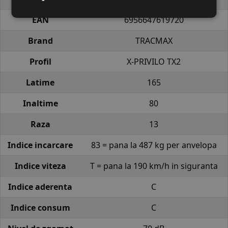
EAN
6956647619720
Brand
TRACMAX
Profil
X-PRIVILO TX2
Latime
165
Inaltime
80
Raza
13
Indice incarcare
83 = pana la 487 kg per anvelopa
Indice viteza
T = pana la 190 km/h in siguranta
Indice aderenta
C
Indice consum
C