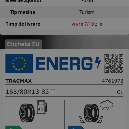
Nivel de zgomot
70 dB
Tip masina
Turism
Timp de livrare
livrare 7/10 zile
Eticheta EU