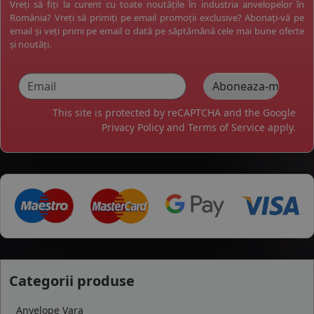
Vreți să fiți la curent cu toate noutățile în industria anvelopelor în
România? Vreți să primiți pe email promoții exclusive? Abonați-vă pe
email și veți primi pe email o dată pe săptămână cele mai bune oferte
și noutăți.
This site is protected by reCAPTCHA and the Google
Privacy Policy
and
Terms of Service
apply.
Categorii produse
Anvelope Vara