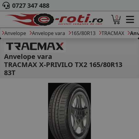
0727 347 488
0
ACASA
DESPRE NOI
Anvelope
Anvelope vara
165/80R13
TRACMAX
Anv
ANVELOPE
AUTO
CAMION
Anvelope vara
MOTO
TRACMAX X-PRIVILO TX2 165/80R13
AGROINDUSTRIALE
83T
CAUTARE DUPA
DIMENSIUNI
PRODUCATORI ANVELOPE
MARCA AUTO
BLOG
B2B - COLABORARE COMPANII
CONT
CONTACT