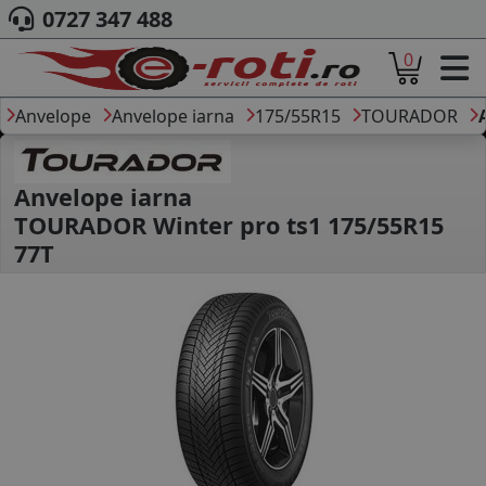
0727 347 488
0
ACASA
DESPRE NOI
Anvelope
Anvelope iarna
175/55R15
TOURADOR
ANVELOPE
AUTO
CAMION
Anvelope iarna
MOTO
TOURADOR Winter pro ts1 175/55R15
AGROINDUSTRIALE
77T
CAUTARE DUPA
DIMENSIUNI
PRODUCATORI ANVELOPE
MARCA AUTO
BLOG
B2B - COLABORARE COMPANII
CONT
CONTACT