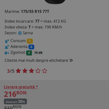
COS (
0 PRODUSE
)
Marime:
175/55 R15 77T
Index incarcare:
77
= max. 412 KG
Index viteza:
T
= max. 190 KM/h
Sezon:
Iarna
Consum
D
Aderenta
B
Zgomot
A
70 dB
Citeste mai mult despre etichetare
3
/5
Livrare gratuită *
216
RON
30
%
Discount
RON
310