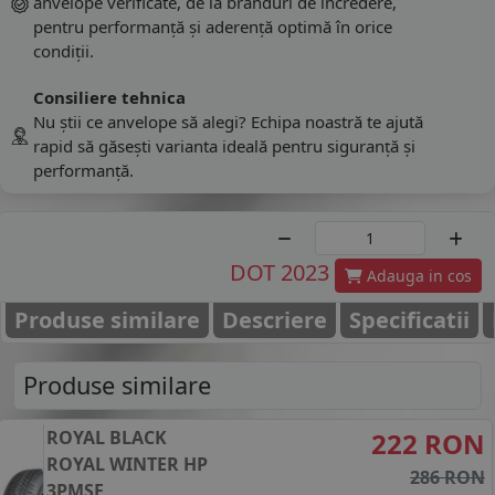
anvelope verificate, de la branduri de încredere,
pentru performanță și aderență optimă în orice
condiții.
Consiliere tehnica
Nu știi ce anvelope să alegi? Echipa noastră te ajută
rapid să găsești varianta ideală pentru siguranță și
performanță.
DOT 2023
Adauga in cos
Produse similare
Descriere
Specificatii
Produse similare
ROYAL BLACK
222 RON
ROYAL WINTER HP
286 RON
3PMSF