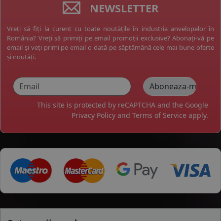
NEWSLETTER
Vreți să fiți la curent cu toate noutățile în industria anvelopelor în
România? Vreți să primiți pe email promoții exclusive? Abonați-vă pe
email și veți primi pe email o dată pe săptămână cele mai bune oferte
și noutăți.
This site is protected by reCAPTCHA and the Google
Privacy Policy
and
Terms of Service
apply.