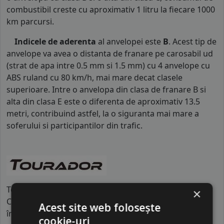
combustibil creste cu aproximativ 1 litru la fiecare 1000
km parcursi.
Indicele de aderenta
al anvelopei este
B
. Acest tip de
anvelope va avea o distanta de franare pe carosabil ud
(strat de apa intre 0.5 mm si 1.5 mm) cu 4 anvelope cu
ABS ruland cu 80 km/h, mai mare decat clasele
superioare. Intre o anvelopa din clasa de franare B si
alta din clasa E este o diferenta de aproximativ 13.5
metri, contribuind astfel, la o siguranta mai mare a
soferului si participantilor din trafic.
Tourador este un brand de anvelope provenit din
×
China, cunoscut pentru produsele sale accesibile și de
Acest site web folosește
înaltă performanță, ce oferă șoferilor o experiență de
cookie-uri