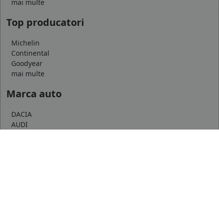
mai multe
Top producatori
Michelin
Continental
Goodyear
mai multe
Marca auto
DACIA
AUDI
BMW
mai multe
Informatii
Servicii clienti