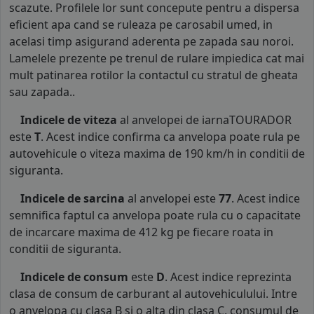
scazute. Profilele lor sunt concepute pentru a dispersa
eficient apa cand se ruleaza pe carosabil umed, in
acelasi timp asigurand aderenta pe zapada sau noroi.
Lamelele prezente pe trenul de rulare impiedica cat mai
mult patinarea rotilor la contactul cu stratul de gheata
sau zapada..
Indicele de viteza
al anvelopei de iarnaTOURADOR
este
T
. Acest indice confirma ca anvelopa poate rula pe
autovehicule o viteza maxima de 190 km/h in conditii de
siguranta.
Indicele de sarcina
al anvelopei este
77
. Acest indice
semnifica faptul ca anvelopa poate rula cu o capacitate
de incarcare maxima de 412 kg pe fiecare roata in
conditii de siguranta.
Indicele de consum
este
D
. Acest indice reprezinta
clasa de consum de carburant al autovehiculului. Intre
o anvelopa cu clasa B si o alta din clasa C, consumul de