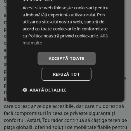
condus sigură și confortabilă. De-a lungul timpului,
Acest site web folosește cookie-uri pentru
Tourador s-a impus pe piața internațională prin
a îmbunătăți experiența utilizatorului. Prin
anvelopele sale fiabile, care combină tehnologiile
utilizarea site-ului nostru web, sunteți de
moderne cu un raport excelent între calitate și
acord cu toate cookie-urile în conformitate
preț.Anvelopele Tourador sunt concepute pentru a
cu Politica noastră privind cookie-urile.
Află
oferi performanțe excelente atât pe drumuri uscate,
mai multe
cât și pe suprafețe umede. Designul benzii de rulare
este optimizat pentru a maximiza aderența și
stabilitatea, în timp ce materialele de calitate
ACCEPTĂ TOATE
superioară contribuie la reducerea uzurii și la
prelungirea duratei de viață a anvelopelor. Fiecare
REFUZĂ TOT
produs Tourador este testat riguros pentru a asigura o
performanță constantă pe termen lung și pentru a
ARATĂ DETALIILE
răspunde cerințelor variate ale șoferilor din întreaga
lume.Acest brand este alegerea ideală pentru șoferii
care doresc anvelope accesibile, dar care nu doresc să
facă compromisuri în ceea ce privește siguranța și
confortul. Astăzi, Tourador continuă să câștige teren pe
piața globală, oferind soluții de mobilitate fiabile pentru