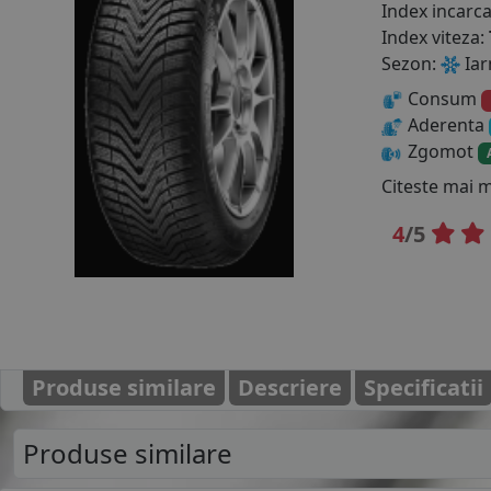
Index incarc
Index viteza:
Sezon:
Iar
Consum
Aderenta
Zgomot
Citeste mai 
4
/5
Produse similare
Descriere
Specificatii
Produse similare