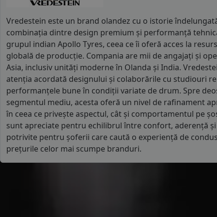
Vredestein este un brand olandez cu o istorie îndelungat
combinația dintre design premium și performanță tehnică.
grupul indian Apollo Tyres, ceea ce îi oferă acces la resurs
globală de producție. Compania are mii de angajați și oper
Asia, inclusiv unități moderne în Olanda și India. Vredeste
atenția acordată designului și colaborările cu studiouri re
performanțele bune în condiții variate de drum. Spre deo
segmentul mediu, acesta oferă un nivel de rafinament ap
în ceea ce privește aspectul, cât și comportamentul pe ș
sunt apreciate pentru echilibrul între confort, aderență și 
potrivite pentru șoferii care caută o experiență de condus
prețurile celor mai scumpe branduri.