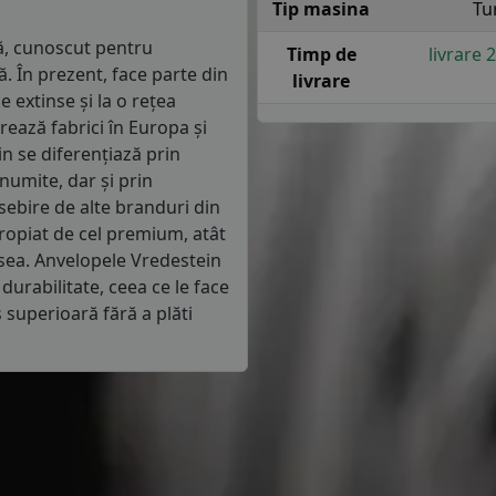
Tip masina
Tu
ă, cunoscut pentru
Timp de
livrare 
 În prezent, face parte din
livrare
e extinse și la o rețea
ează fabrici în Europa și
in se diferențiază prin
numite, dar și prin
sebire de alte branduri din
ropiat de cel premium, atât
osea. Anvelopele Vredestein
durabilitate, ceea ce le face
 superioară fără a plăti