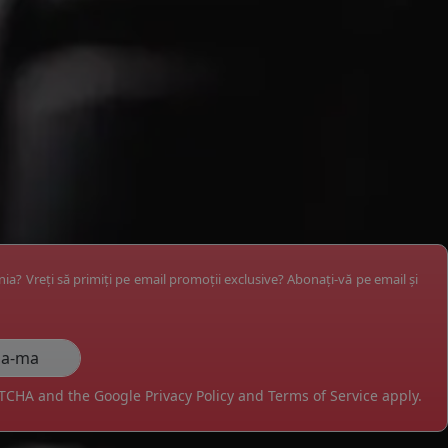
ânia? Vreți să primiți pe email promoții exclusive? Abonați-vă pe email și
APTCHA and the Google
Privacy Policy
and
Terms of Service
apply.