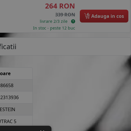
264 RON
4
339 RON
Adauga in cos
livrare 2/3 zile
In stoc - peste 12 buc
icatii
loare
986658
92313936
ESTEIN
TRAC 5