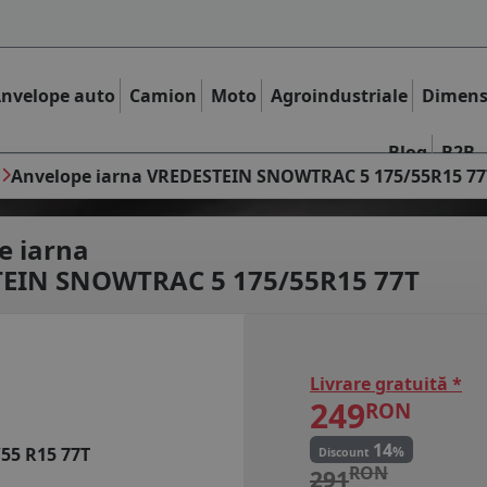
nvelope auto
Camion
Moto
Agroindustriale
Dimens
Blog
B2B
Anvelope iarna VREDESTEIN SNOWTRAC 5 175/55R15 77
e iarna
EIN SNOWTRAC 5 175/55R15 77T
Livrare gratuită *
249
RON
14
%
/55 R15 77T
Discount
RON
291