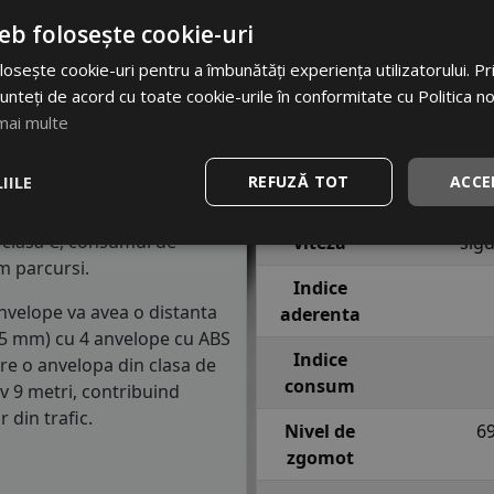
Latime
te
T
. Acest indice confirma
eb folosește cookie-uri
e 190 km/h in conditii de
Inaltime
osește cookie-uri pentru a îmbunătăți experiența utilizatorului. Prin
unteți de acord cu toate cookie-urile în conformitate cu Politica n
Raza
semnifica faptul ca anvelopa
mai multe
e fiecare roata in conditii
Indice
77 = pana 
incarcare
anv
IILE
REFUZĂ TOT
ACCE
asa de consum de carburant
Indice
T = pana l
in clasa C, consumul de
viteza
sig
m parcursi.
Indice
anvelope va avea o distanta
aderenta
1.5 mm) cu 4 anvelope cu ABS
Indice
re o anvelopa din clasa de
consum
iv 9 metri, contribuind
 din trafic.
Nivel de
6
zgomot