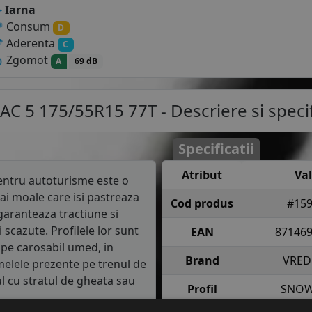
Iarna
Consum
D
Aderenta
C
Zgomot
A
69 dB
C 5 175/55R15 77T
- Descriere si specif
Specificatii
Atribut
Va
ntru autoturisme este o
ai moale care isi pastreaza
Cod produs
#15
garanteaza tractiune si
scazute. Profilele lor sunt
EAN
87146
 pe carosabil umed, in
Brand
VRED
melele prezente pe trenul de
ul cu stratul de gheata sau
Profil
SNOW