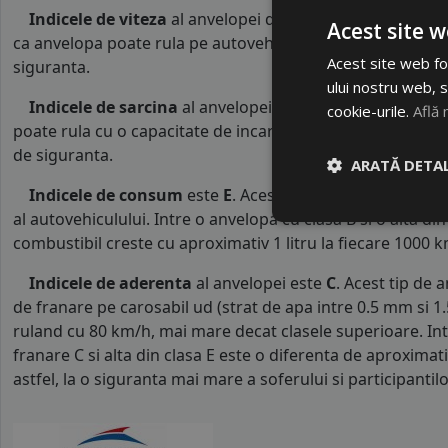
Indicele de viteza
al anvelopei de iarnaVREDESTEIN es
Acest site w
ca anvelopa poate rula pe autovehicule o viteza maxima d
Acest site web fol
siguranta.
ului nostru web, s
Indicele de sarcina
al anvelopei este
77
. Acest indice 
cookie-urile.
Află 
poate rula cu o capacitate de incarcare maxima de 412 kg p
de siguranta.
ARATĂ DETAL
Indicele de consum
este
E
. Acest indice reprezinta cl
al autovehiculului. Intre o anvelopa cu clasa B si o alta d
combustibil creste cu aproximativ 1 litru la fiecare 1000 k
Indicele de aderenta
al anvelopei este
C
. Acest tip de 
de franare pe carosabil ud (strat de apa intre 0.5 mm si 
ruland cu 80 km/h, mai mare decat clasele superioare. Int
franare C si alta din clasa E este o diferenta de aproximat
astfel, la o siguranta mai mare a soferului si participantilor