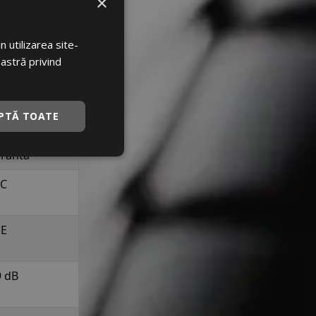
×
175
55
 utilizarea site-
oastră privind
15
la 412 kg per
elopa
PTĂ TOATE
a 190 km/h in
uranta
C
E
9 dB