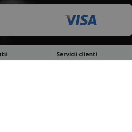
tii
Servicii clienti
testi
Cerere retur
raiova
Cerere garantie
i
Certificat garantie
Garantii
datelor personale
Contul meu
pida
Newsletter
e confidentialitate
Solicitare de date personale GDPR
 conditii
Solicitare stergere cont GDPR
 etichetare
B2B - Revanzare