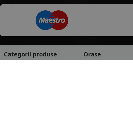
Categorii produse
Orase
Anvelope Vara
Arad
Anvelope Iarna
Cluj Napoca
Anvelope All season
Focsani
mai multe
Anvelope Camion
Anvelope Moto
Dimensiuni uzua
Anvelope Agroindustriale
175/65 R14
185/65 R15
195/65 R15
mai multe