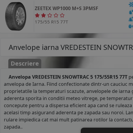
ZEETEX
WP1000
M+S 3PMSF
175/55 R15 77T
Anvelope iarna
VREDESTEIN SNOWTRA
Descriere
Anvelopa VREDESTEIN SNOWTRAC 5 175/55R15 77T
pe
anvelopa de Iarna. Fiind confectionate dintr-un cauciuc m
proprietatile la temperaturi scazute, anvelopele de iarna 
aderenta sporita in conditii meteo vitrege, pe temperaturi 
concepute pentru a dispersa eficient apa cand se ruleaza
acelasi timp asigurand aderenta pe zapada sau noroi. La
rulare impiedica cat mai mult patinarea rotilor la contact
zapada..