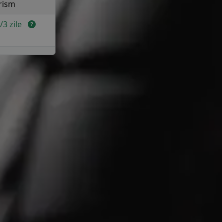
rism
2/3 zile