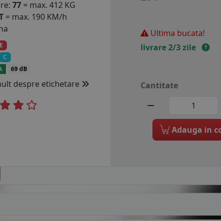
are:
77
= max. 412 KG
T
= max. 190 KM/h
na
Ultima bucata!
E
livrare 2/3 zile
C
A
69 dB
mult despre etichetare
Cantitate
Adauga in c