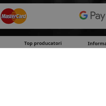
Top producatori
Informa
Service Pi
Michelin
Service C
Continental
Despre no
Goodyear
ANPC
mai multe
Protectia 
Livrare ra
le
Marca auto
Politica d
Termeni si
DACIA
Informatii
AUDI
Blog
BMW
Contact
mai multe