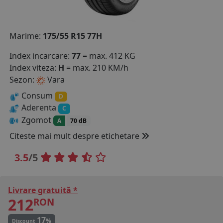
COS (
0 PRODUSE
)
Marime:
175/55 R15 77H
Index incarcare:
77
= max. 412 KG
Index viteza:
H
= max. 210 KM/h
Sezon:
Vara
Consum
D
Aderenta
C
Zgomot
A
70 dB
Citeste mai mult despre etichetare
3.5
/5
Livrare gratuită *
212
RON
17
%
Discount