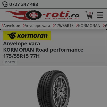
0727 347 488
0
ACASA
DESPRE NOI
Anvelope
Anvelope vara
175/55R15
KORMORAN
ANVELOPE
AUTO
CAMION
Anvelope vara
MOTO
KORMORAN Road performance
AGROINDUSTRIALE
175/55R15 77H
CAUTARE DUPA
DOT 22
DIMENSIUNI
PRODUCATORI ANVELOPE
MARCA AUTO
BLOG
B2B - COLABORARE COMPANII
CONT
CONTACT