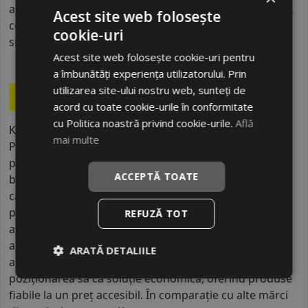
alta din clasa E este o diferenta de aproximativ 9 metri,
Acest site web folosește
contribuind astfel, la o siguranta mai mare a soferului
cookie-uri
si participantilor din trafic.
Acest site web folosește cookie-uri pentru
a îmbunătăți experiența utilizatorului. Prin
utilizarea site-ului nostru web, sunteți de
acord cu toate cookie-urile în conformitate
cu Politica noastră privind cookie-urile.
Află
Kormoran este un brand de anvelope originar din
mai multe
Polonia, cu o istorie ce începe în anii 1960 și care în
prezent face parte din grupul Michelin. Compania
ACCEPTĂ TOATE
beneficiază de experiența și tehnologia grupului din
care face parte, având acces la procese moderne de
producție și standarde stricte de calitate. Fabricile
REFUZĂ TOT
asociate brandului sunt situate în Europa, iar mii de
angajați sunt implicați în producția și distribuția
ARATĂ DETALIILE
anvelopelor Kormoran. Brandul se diferențiază prin
poziționarea sa ca soluție economică, oferind produse
fiabile la un preț accesibil. În comparație cu alte mărci