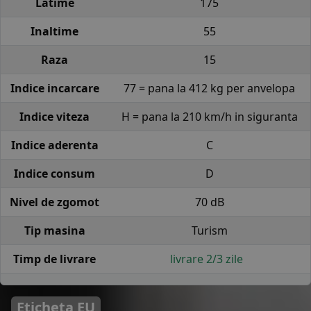
Latime
175
Inaltime
55
Raza
15
Indice incarcare
77 = pana la 412 kg per anvelopa
Indice viteza
H = pana la 210 km/h in siguranta
Indice aderenta
C
Indice consum
D
Nivel de zgomot
70 dB
Tip masina
Turism
Timp de livrare
livrare 2/3 zile
Eticheta EU