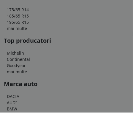
175/65 R14
185/65 R15
195/65 R15
mai multe
Top producatori
Michelin
Continental
Goodyear
mai multe
Marca auto
DACIA
AUDI
BMW
mai multe
Informatii