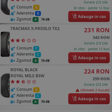
livrare 2/3 zile
Consum
D
In stoc - peste 12 buc
Aderenta
B
4
Adauga in cos
Zgomot
A
70 dB
TRACMAX
X-PRIVILO TX2
231 RON
342 RON
livrare 2/3 zile
Consum
C
In stoc - peste 12 buc
Aderenta
C
4
Adauga in cos
Zgomot
A
70 dB
ROYAL BLACK
224 RON
ROYAL MILE
BSW
299 RON
livrare 2/3 zile
Consum
D
Ultimele 2 bucati!
Aderenta
C
4
Adauga in cos
Zgomot
A
70 dB