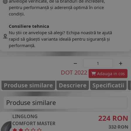
anvelope verificate, de la branduri de încredere,
pentru performanță și aderență optimă în orice
condiții.
Consiliere tehnica
Nu știi ce anvelope să alegi? Echipa noastră te ajută
rapid să găsești varianta ideală pentru siguranță și
performanță.
DOT 2022
Adauga in cos
Produse similare
Descriere
Specificatii
Produse similare
LINGLONG
224 RON
COMFORT MASTER
332 RON