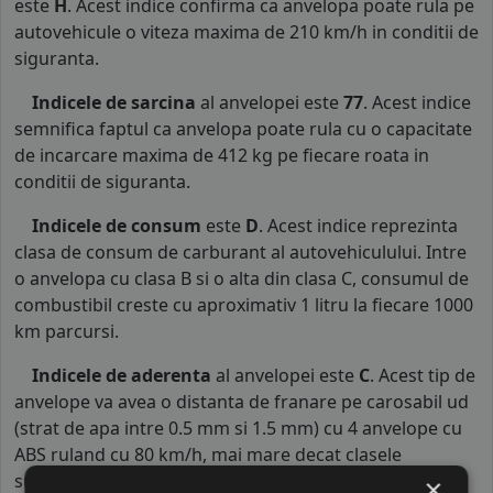
este
H
. Acest indice confirma ca anvelopa poate rula pe
autovehicule o viteza maxima de 210 km/h in conditii de
siguranta.
Indicele de sarcina
al anvelopei este
77
. Acest indice
semnifica faptul ca anvelopa poate rula cu o capacitate
de incarcare maxima de 412 kg pe fiecare roata in
conditii de siguranta.
Indicele de consum
este
D
. Acest indice reprezinta
clasa de consum de carburant al autovehiculului. Intre
o anvelopa cu clasa B si o alta din clasa C, consumul de
combustibil creste cu aproximativ 1 litru la fiecare 1000
km parcursi.
Indicele de aderenta
al anvelopei este
C
. Acest tip de
anvelope va avea o distanta de franare pe carosabil ud
(strat de apa intre 0.5 mm si 1.5 mm) cu 4 anvelope cu
ABS ruland cu 80 km/h, mai mare decat clasele
superioare. Intre o anvelopa din clasa de franare C si
×