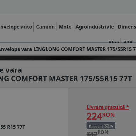
nvelope auto
Camion
Moto
Agroindustriale
Dimens
Blog
B2B
Anvelope vara LINGLONG COMFORT MASTER 175/55R15 7
e vara
NG COMFORT MASTER 175/55R15 77T
Livrare gratuită *
224
RON
32
%
/55 R15 77T
Discount
RON
332