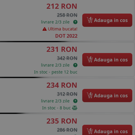
212 RON
258 RON
4
Adauga in cos
livrare 2/3 zile
Ultima bucata!
DOT 2022
231 RON
4
342 RON
Adauga in cos
livrare 2/3 zile
In stoc - peste 12 buc
234 RON
4
312 RON
Adauga in cos
livrare 2/3 zile
In stoc - 8 buc
235 RON
4
286 RON
Adauga in cos