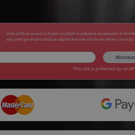
Vreți să fiți la curent cu toate noutățile în industria anvelopelor în Rom
veți primi pe email o dată pe săptămână cele mai bune oferte și noutăți.
This site is protected by reC