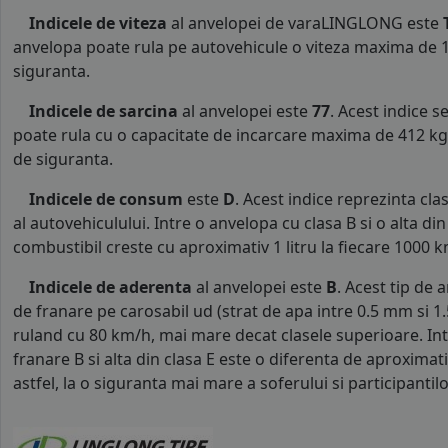
Indicele de viteza
al anvelopei de varaLINGLONG este
anvelopa poate rula pe autovehicule o viteza maxima de 1
siguranta.
Indicele de sarcina
al anvelopei este
77
. Acest indice 
poate rula cu o capacitate de incarcare maxima de 412 kg p
de siguranta.
Indicele de consum
este
D
. Acest indice reprezinta c
al autovehiculului. Intre o anvelopa cu clasa B si o alta d
combustibil creste cu aproximativ 1 litru la fiecare 1000 k
Indicele de aderenta
al anvelopei este
B
. Acest tip de 
de franare pe carosabil ud (strat de apa intre 0.5 mm si 
ruland cu 80 km/h, mai mare decat clasele superioare. Int
franare B si alta din clasa E este o diferenta de aproximat
astfel, la o siguranta mai mare a soferului si participantilor