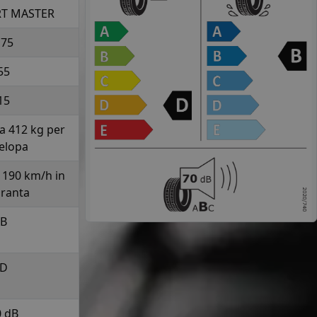
T MASTER
175
55
15
la 412 kg per
elopa
a 190 km/h in
uranta
B
D
0 dB