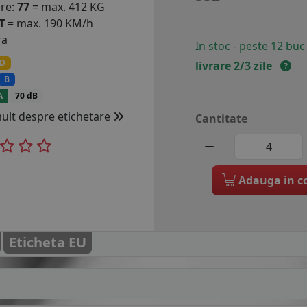
are:
77
= max. 412 KG
T
= max. 190 KM/h
ra
In stoc - peste 12 buc
D
livrare 2/3 zile
B
A
70 dB
mult despre etichetare
Cantitate
Adauga in c
Eticheta EU