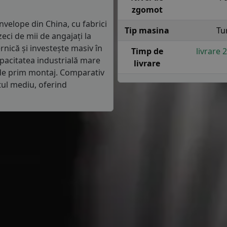
zgomot
velope din China, cu fabrici
Tip masina
Tu
zeci de mii de angajați la
nică și investește masiv în
Timp de
livrare 
pacitatea industrială mare
livrare
 de prim montaj. Comparativ
tul mediu, oferind