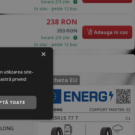
livrare 2/3 zile
In stoc - peste 12 buc
238 RON
4
353 RON
Adauga in cos
livrare 2/3 zile
In stoc - peste 12 buc
×
ecificatii
 utilizarea site-
oastră privind
Eticheta EU
loare
PTĂ TOATE
074406
68711954
GLONG