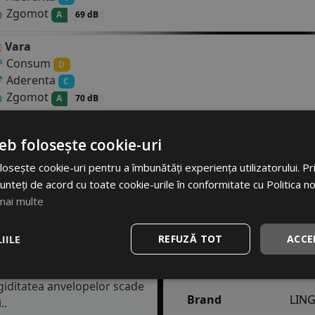
Zgomot
A
69 dB
Vara
Consum
D
Aderenta
C
Zgomot
A
70 dB
eb folosește cookie-uri
ASTER 175/55R15 77T
- Descriere si sp
osește cookie-uri pentru a îmbunătăți experiența utilizatorului. Prin
unteți de acord cu toate cookie-urile în conformitate cu Politica n
Specificatii
mai multe
Atribut
Va
7T
pentru autoturisme este
nt foarte bun pe asfalt
IILE
REFUZĂ TOT
ACCE
Cod produs
#14
coperit de gheata sau
e din perioada verii, vor
EAN
86050
igiditatea anvelopelor scade
Brand
LIN
..