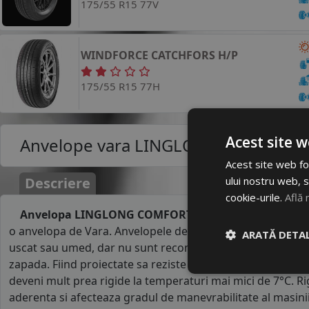
175/55 R15 77V
WINDFORCE
CATCHFORS H/P
175/55 R15 77H
Acest site w
Anvelope vara
LINGLONG COMFORT M
Acest site web fol
ului nostru web, s
Descriere
cookie-urile.
Află 
Anvelopa LINGLONG COMFORT MASTER 175/55R15 7
o anvelopa de Vara. Anvelopele de vara au un comportame
ARATĂ DETAL
uscat sau umed, dar nu sunt recomandate pe carosabil a
zapada. Fiind proiectate sa reziste la temperaturile ridicat
deveni mult prea rigide la temperaturi mai mici de 7°C. R
aderenta si afecteaza gradul de manevrabilitate al masinii