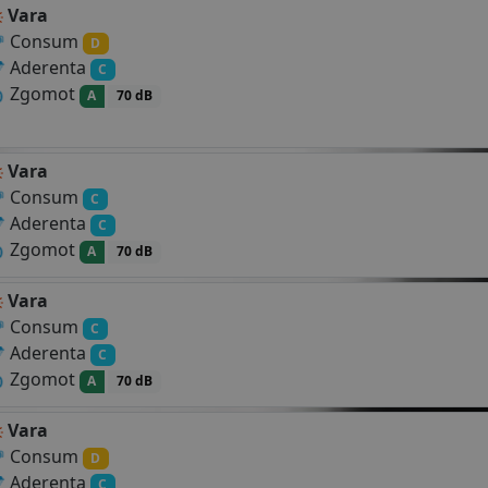
Vara
Consum
D
Aderenta
C
Zgomot
A
70 dB
Vara
Consum
C
Aderenta
C
Zgomot
A
70 dB
Vara
Consum
C
Aderenta
C
Zgomot
A
70 dB
Vara
Consum
D
Aderenta
C