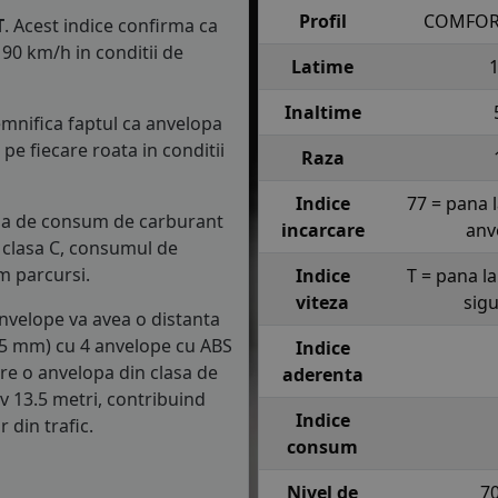
Profil
COMFOR
T
. Acest indice confirma ca
90 km/h in conditii de
Latime
Inaltime
semnifica faptul ca anvelopa
e fiecare roata in conditii
Raza
Indice
77 = pana 
lasa de consum de carburant
incarcare
anv
in clasa C, consumul de
m parcursi.
Indice
T = pana l
viteza
sig
anvelope va avea o distanta
1.5 mm) cu 4 anvelope cu ABS
Indice
re o anvelopa din clasa de
aderenta
iv 13.5 metri, contribuind
Indice
 din trafic.
consum
Nivel de
7