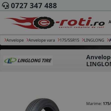
0727 347 488
A
Anvelope
Anvelope vara
175/55R15
LINGLONG
Anvelop
LINGLO
Marime:
175