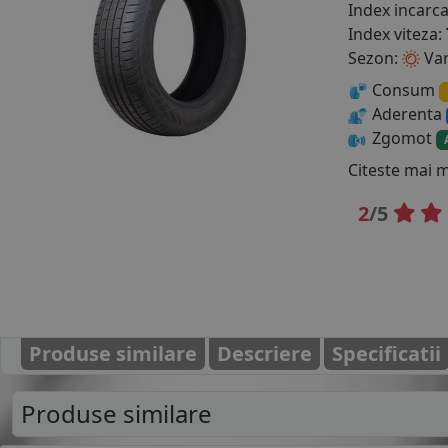
Index incarc
Index viteza:
Sezon:
Va
Consum
Aderenta
Zgomot
Citeste mai 
2
/5
Produse similare
Descriere
Specificatii
Produse similare