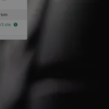
rism
2/3 zile