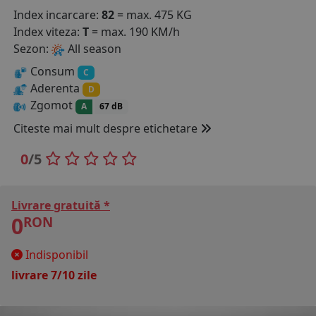
Index incarcare:
82
= max. 475 KG
COS (
0 PRODUSE
)
Index viteza:
T
= max. 190 KM/h
Sezon:
All season
Consum
C
Aderenta
D
Zgomot
A
67 dB
Citeste mai mult despre etichetare
0
/5
Livrare gratuită *
0
RON
Indisponibil
livrare 7/10 zile