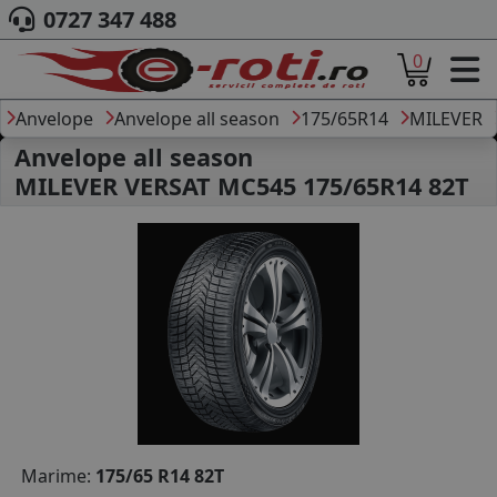
0727 347 488
0
ACASA
DESPRE NOI
Anvelope
Anvelope all season
175/65R14
MILEVER
ANVELOPE
Anvelope all season
AUTO
MILEVER VERSAT MC545 175/65R14 82T
CAMION
MOTO
AGROINDUSTRIALE
CAUTARE DUPA
DIMENSIUNI
PRODUCATORI ANVELOPE
MARCA AUTO
BLOG
B2B - COLABORARE COMPANII
CONT
Marime:
175/65 R14 82T
CONTACT