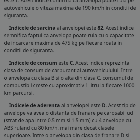
este
T
. Acest indice confirma ca anvelopa poate rula pe
autovehicule o viteza maxima de 190 km/h in conditii de
siguranta.
Indicele de sarcina
al anvelopei este
82
. Acest indice
semnifica faptul ca anvelopa poate rula cu o capacitate
de incarcare maxima de 475 kg pe fiecare roata in
conditii de siguranta.
Indicele de consum
este
C
. Acest indice reprezinta
clasa de consum de carburant al autovehiculului. Intre
o anvelopa cu clasa B si o alta din clasa C, consumul de
combustibil creste cu aproximativ 1 litru la fiecare 1000
km parcursi.
Indicele de aderenta
al anvelopei este
D
. Acest tip de
anvelope va avea o distanta de franare pe carosabil ud
(strat de apa intre 0.5 mm si 1.5 mm) cu 4 anvelope cu
ABS ruland cu 80 km/h, mai mare decat clasele
superioare. Intre o anvelopa din clasa de franare D si