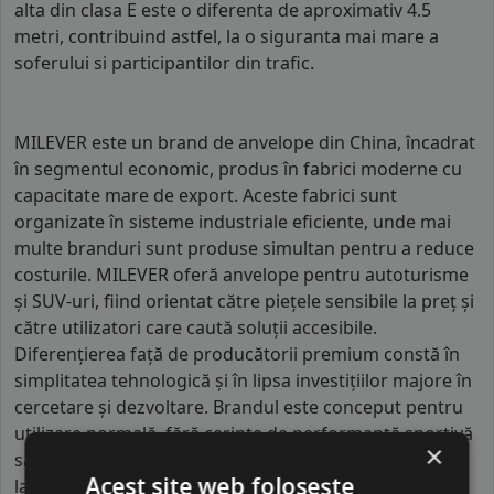
alta din clasa E este o diferenta de aproximativ 4.5
metri, contribuind astfel, la o siguranta mai mare a
soferului si participantilor din trafic.
MILEVER este un brand de anvelope din China, încadrat
în segmentul economic, produs în fabrici moderne cu
capacitate mare de export. Aceste fabrici sunt
organizate în sisteme industriale eficiente, unde mai
multe branduri sunt produse simultan pentru a reduce
costurile. MILEVER oferă anvelope pentru autoturisme
și SUV-uri, fiind orientat către piețele sensibile la preț și
către utilizatori care caută soluții accesibile.
Diferențierea față de producătorii premium constă în
simplitatea tehnologică și în lipsa investițiilor majore în
cercetare și dezvoltare. Brandul este conceput pentru
utilizare normală, fără cerințe de performanță sportivă
×
sau condiții extreme de drum. Se remarcă prin gama
Acest site web folosește
largă de dimensiuni disponibile și prin prezența