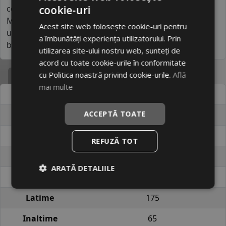
constantă în segmentul economic global. În general,
cookie-uri
MILEVER oferă un comportament stabil în condus
Acest site web folosește cookie-uri pentru
urban și extraurban, fiind o alegere practică pentru
a îmbunătăți experiența utilizatorului. Prin
bugete reduse.
utilizarea site-ului nostru web, sunteți de
acord cu toate cookie-urile în conformitate
Specificatii
cu Politica noastră privind cookie-urile.
Află
mai multe
Atribut
Valoare
ACCEPTĂ TOATE
Cod produs
#19076955
EAN
6976540110056
REFUZĂ TOT
Brand
MILEVER
ARATĂ DETALIILE
Profil
VERSAT MC545
Latime
175
Inaltime
65