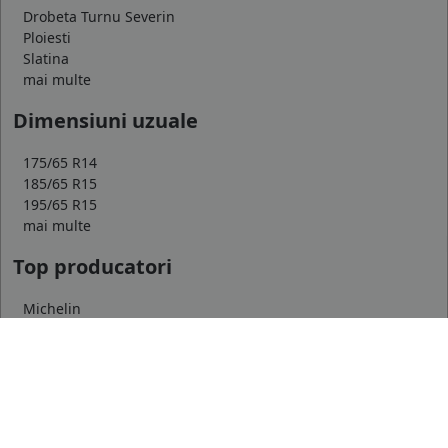
Drobeta Turnu Severin
Ploiesti
Slatina
mai multe
Dimensiuni uzuale
175/65 R14
185/65 R15
195/65 R15
mai multe
Top producatori
Michelin
Continental
Goodyear
mai multe
Marca auto