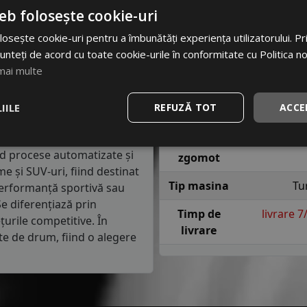
Indice
T = pana l
eb folosește cookie-uri
anvelope va avea o distanta
viteza
sig
1.5 mm) cu 4 anvelope cu ABS
osește cookie-uri pentru a îmbunătăți experiența utilizatorului. Prin
re o anvelopa din clasa de
Indice
unteți de acord cu toate cookie-urile în conformitate cu Politica n
iv 9 metri, contribuind
aderenta
mai multe
 din trafic.
Indice
IILE
REFUZĂ TOT
ACCE
consum
ic, produs în Asia în
de producție. Aceste fabrici
Nivel de
7
nd procese automatizate și
zgomot
 și SUV-uri, fiind destinat
Tip masina
Tu
 performanță sportivă sau
Se diferențiază prin
Timp de
livrare 
țurile competitive. În
livrare
te de drum, fiind o alegere