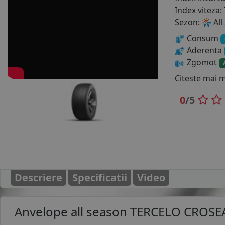
Index viteza:
Sezon:
All
Consum
Aderenta
Zgomot
Citeste mai 
0
/5
Descriere
Specificatii
Video
Anvelope all season
TERCELO CROSEA