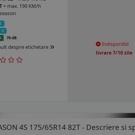
T
= max. 190 KM/h
 season
C
C
A
70 dB
Indisponibil
mult despre etichetare
livrare 7/10 zil
SON 4S 175/65R14 82T
- Descriere si sp