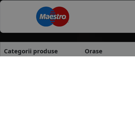
Categorii produse
Orase
Anvelope Vara
Buzau
Anvelope Iarna
Focsani
Anvelope All season
Constanta
mai multe
Anvelope Camion
Anvelope Moto
Dimensiuni uzua
Anvelope Agroindustriale
175/65 R14
185/65 R15
195/65 R15
mai multe