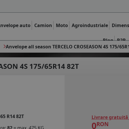
nvelope auto
Camion
Moto
Agroindustriale
Dimens
Blog
B2B
O
Anvelope all season TERCELO CROSEASON 4S 175/65R
SON 4S 175/65R14 82T
/65 R14 82T
Livrare gratuită
0
RON
are:
82
= max. 475 KG