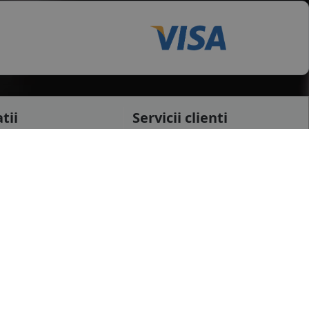
tii
Servicii clienti
testi
Cerere retur
raiova
Cerere garantie
i
Certificat garantie
Garantii
datelor personale
Contul meu
pida
Newsletter
e confidentialitate
Solicitare de date personale GDPR
 conditii
Solicitare stergere cont GDPR
 etichetare
B2B - Revanzare