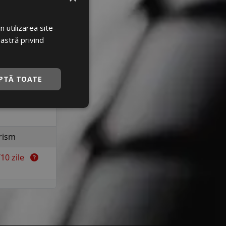
a 190 km/h in
uranta
 utilizarea site-
C
oastră privind
C
PTĂ TOATE
0 dB
rism
7/10 zile