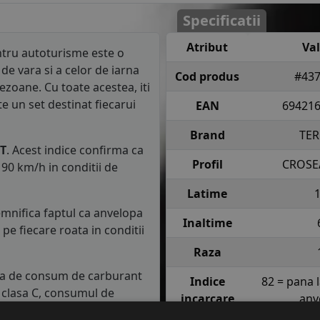
Specificatii
Atribut
Va
tru autoturisme este o
de vara si a celor de iarna
Cod produs
#43
ezoane. Cu toate acestea, iti
 un set destinat fiecarui
EAN
69421
Brand
TE
T
. Acest indice confirma ca
Profil
CROSE
90 km/h in conditii de
Latime
semnifica faptul ca anvelopa
Inaltime
e fiecare roata in conditii
Raza
asa de consum de carburant
Indice
82 = pana 
in clasa C, consumul de
incarcare
anv
m parcursi.