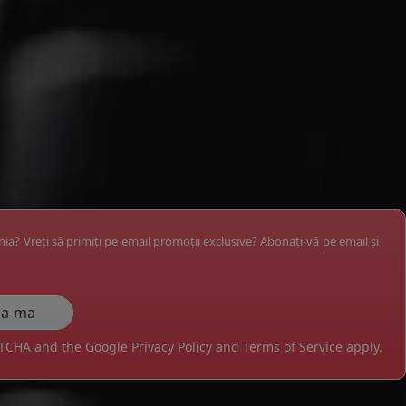
ânia? Vreți să primiți pe email promoții exclusive? Abonați-vă pe email și
APTCHA and the Google
Privacy Policy
and
Terms of Service
apply.