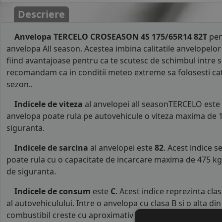
Descriere
Anvelopa TERCELO CROSEASON 4S 175/65R14 82T
pen
anvelopa All season. Acestea imbina calitatile anvelopelor 
fiind avantajoase pentru ca te scutesc de schimbul intre s
recomandam ca in conditii meteo extreme sa folosesti cate
sezon..
Indicele de viteza
al anvelopei all seasonTERCELO este
anvelopa poate rula pe autovehicule o viteza maxima de 1
siguranta.
Indicele de sarcina
al anvelopei este
82
. Acest indice 
poate rula cu o capacitate de incarcare maxima de 475 kg p
de siguranta.
Indicele de consum
este
C
. Acest indice reprezinta cl
al autovehiculului. Intre o anvelopa cu clasa B si o alta d
combustibil creste cu aproximativ 1 litru la fiecare 1000 k