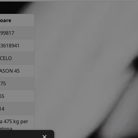
loare
799817
63618941
RCELO
ASON 4S
175
65
14
la 475 kg per
elopa
×