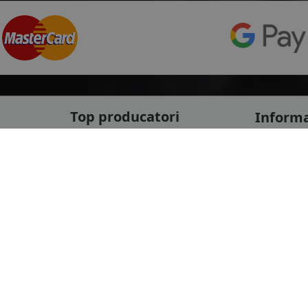
Top producatori
Informa
Service Pi
Michelin
Service C
Continental
Despre no
Goodyear
ANPC
mai multe
Protectia 
Livrare ra
le
Marca auto
Politica d
Termeni si
DACIA
Informatii
AUDI
Blog
BMW
Contact
mai multe