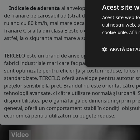
Acest site w
Indicele de aderenta
al anvelopei este
C
. Acest tip de 
de franare pe carosabil ud (strat de apa intre 0.5 mm si 
Acest site web fol
ruland cu 80 km/h, mai mare decat clasele superioare. Int
ului nostru web, s
franare C si alta din clasa E este o diferenta de aproximat
cookie-urile.
Află 
astfel, la o siguranta mai mare a soferului si participantilor
ARATĂ DETAL
TERCELO este un brand de anvelope din segmentul econom
fabrici industriale mari care fac parte din lanțuri globale 
sunt optimizate pentru eficiență și costuri reduse, folosi
standardizate. TERCELO oferă anvelope pentru autoturisme
piețelor sensibile la preț. Brandul nu este orientat către
tehnologii avansate, ci către utilizare normală și urbană. 
disponibilitatea pe o gamă largă de dimensiuni și prin pre
general, oferă un comportament stabil în condiții obișnui
economică pentru utilizatori cu bugete reduse.
Video