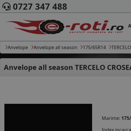
0727 347 488
A
Anvelope
Anvelope all season
175/65R14
TERCEL
Anvelope all season
TERCELO CROSEA
Marime:
175
Index incarc