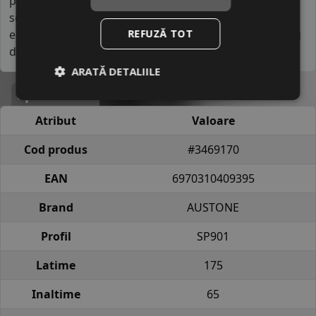
până la zece procente mai mare decât media
segmentului, transformându-se într-o soluție
economică pe termen lung pentru șoferii care parcurg
REFUZĂ TOT
distanțe anuale considerabile.
ARATĂ DETALIILE
Specificatii
Atribut
Valoare
Cod produs
#3469170
EAN
6970310409395
Brand
AUSTONE
Profil
SP901
Latime
175
Inaltime
65