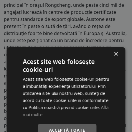
principal în orașul Rongcheng, unde peste cinci mii de
angajați lucrează în centre de producție certificate
pentru standarde de export globale. Austone este
prezent în peste o sută de țări, având o rețea de
distribuție foarte bine dezvoltată în Europa și Australia,
unde este poziționat ca un brand de încredere pentru
utilizatorii de zi cu zi. Ceea ce separă Austone de
×
concurenții săi este focusul pe tehnologia de evacuare
Acest site web folosește
a apei; profilurile lor sunt proiectate cu șanțuri
longitudinale extra-largi care previn acvaplanarea mult
cookie-uri
mai eficient decât alte anvelope din clasa sa. De
Acest site web folosește cookie-uri pentru
asemenea, Austone se diferențiază prin rigiditatea
a îmbunătăți experiența utilizatorului. Prin
peretelui lateral, o caracteristică tehnică ce oferă o
utilizarea site-ului nostru web, sunteți de
protecție sporită jantelor împotriva șocurilor mecanice
acord cu toate cookie-urile în conformitate
provocate de borduri sau gropi. În timp ce alte
cu Politica noastră privind cookie-urile.
Află
branduri pun accent doar pe preț, Austone investește
mai multe
constant în centrul său de cercetare și dezvoltare
pentru a asigura o durată de viață a benzii de rulare cu
ACCEPTĂ TOATE