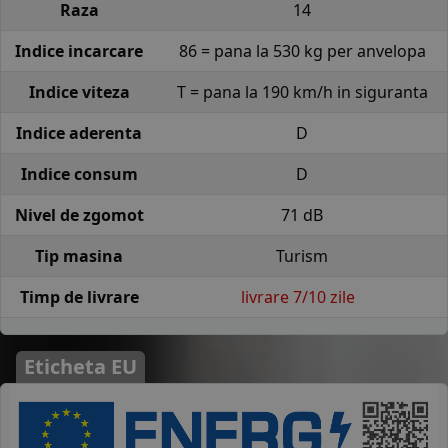
Raza
14
Indice incarcare
86 = pana la 530 kg per anvelopa
Indice viteza
T = pana la 190 km/h in siguranta
Indice aderenta
D
Indice consum
D
Nivel de zgomot
71 dB
Tip masina
Turism
Timp de livrare
livrare 7/10 zile
Eticheta EU