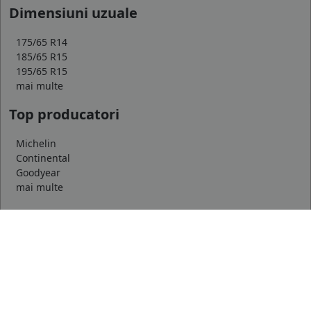
Dimensiuni uzuale
175/65 R14
185/65 R15
195/65 R15
mai multe
Top producatori
Michelin
Continental
Goodyear
mai multe
Marca auto
DACIA
AUDI
BMW
mai multe