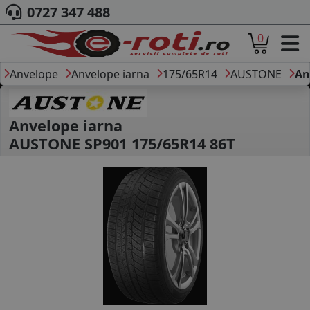
0727 347 488
0
ACASA
DESPRE NOI
Anvelope
Anvelope iarna
175/65R14
AUSTONE
An
ANVELOPE
AUTO
CAMION
Anvelope iarna
MOTO
AUSTONE SP901 175/65R14 86T
AGROINDUSTRIALE
CAUTARE DUPA
DIMENSIUNI
PRODUCATORI ANVELOPE
MARCA AUTO
BLOG
B2B - COLABORARE COMPANII
CONT
CONTACT