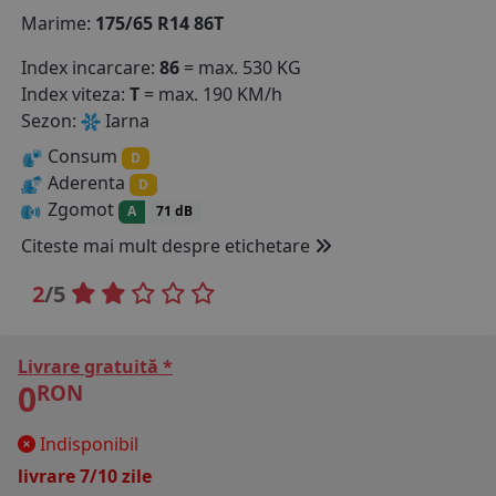
Marime:
175/65 R14 86T
COS (
0 PRODUSE
)
Index incarcare:
86
= max. 530 KG
Index viteza:
T
= max. 190 KM/h
Sezon:
Iarna
Consum
D
Aderenta
D
Zgomot
A
71 dB
Citeste mai mult despre etichetare
2
/5
Livrare gratuită *
0
RON
Indisponibil
livrare 7/10 zile