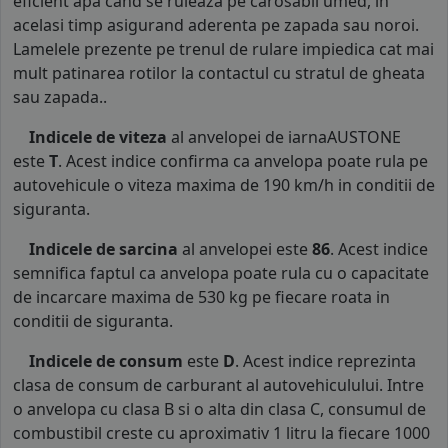
eficient apa cand se ruleaza pe carosabil umed, in
acelasi timp asigurand aderenta pe zapada sau noroi.
Lamelele prezente pe trenul de rulare impiedica cat mai
mult patinarea rotilor la contactul cu stratul de gheata
sau zapada..
Indicele de viteza
al anvelopei de iarnaAUSTONE
este
T
. Acest indice confirma ca anvelopa poate rula pe
autovehicule o viteza maxima de 190 km/h in conditii de
siguranta.
Indicele de sarcina
al anvelopei este
86
. Acest indice
semnifica faptul ca anvelopa poate rula cu o capacitate
de incarcare maxima de 530 kg pe fiecare roata in
conditii de siguranta.
Indicele de consum
este
D
. Acest indice reprezinta
clasa de consum de carburant al autovehiculului. Intre
o anvelopa cu clasa B si o alta din clasa C, consumul de
combustibil creste cu aproximativ 1 litru la fiecare 1000