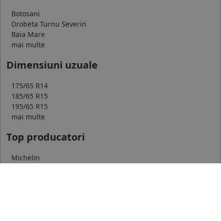
Botosani
Drobeta Turnu Severin
Baia Mare
mai multe
Dimensiuni uzuale
175/65 R14
185/65 R15
195/65 R15
mai multe
Top producatori
Michelin
Continental
Goodyear
mai multe
Marca auto