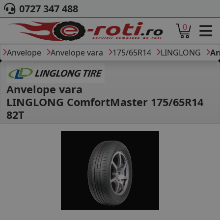
0727 347 488
0
ACASA
DESPRE NOI
Anvelope
Anvelope vara
175/65R14
LINGLONG
An
ANVELOPE
AUTO
CAMION
Anvelope vara
MOTO
LINGLONG ComfortMaster 175/65R14
AGROINDUSTRIALE
82T
CAUTARE DUPA
DIMENSIUNI
PRODUCATORI ANVELOPE
MARCA AUTO
BLOG
B2B - COLABORARE COMPANII
CONT
CONTACT