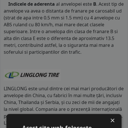
Indicele de aderenta
al anvelopei este
B
. Acest tip de
anvelope va avea o distanta de franare pe carosabil ud
(strat de apa intre 0.5 mm si 1.5 mm) cu 4 anvelope cu
ABS ruland cu 80 km/h, mai mare decat clasele
superioare. Intre o anvelopa din clasa de franare B si
alta din clasa E este o diferenta de aproximativ 13.5
metri, contribuind astfel, la o siguranta mai mare a
soferului si participantilor din trafic.
LINGLONG este unul dintre cei mai mari producători de
anvelope din China, cu fabrici în mai multe țări, inclusiv
China, Thailanda și Serbia, și cu zeci de mii de angajați
la nivel global. Compania are o prezență internațională
puternică și investește masiv în cercetare și dezvoltare.
×
LINGLONG se diferențiază prin capacitatea industrială
Acest site web folosește