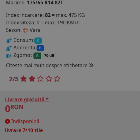
Marime:
175/65 R14 82T
COS (
0 PRODUSE
)
Index incarcare:
82
= max. 475 KG
Index viteza:
T
= max. 190 KM/h
Sezon:
Vara
Consum
C
Aderenta
B
Zgomot
A
70 dB
Citeste mai mult despre etichetare
2
/5
Livrare gratuită *
0
RON
Indisponibil
livrare 7/10 zile