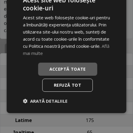
mare și prin colaborările cu producători auto pentru
cookie-uri
echipare de prim montaj. Comparativ cu alte branduri
din listă, se apropie mai mult de segmentul mediu,
Acest site web folosește cookie-uri pentru
oferind performanțe superioare și standarde de
a îmbunătăți experiența utilizatorului. Prin
calitate ridicate.
utilizarea site-ului nostru web, sunteți de
acord cu toate cookie-urile în conformitate
cu Politica noastră privind cookie-urile.
Află
Specificatii
mai multe
Atribut
Valoare
ACCEPTĂ TOATE
Cod produs
#16045034
EAN
6959956752973
REFUZĂ TOT
Brand
LINGLONG
ARATĂ DETALIILE
Profil
COMFORTMASTER
Latime
175
Inaltime
65