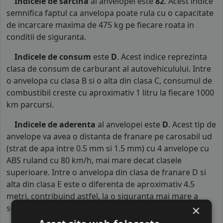
Indicele de sarcina
al anvelopei este
82
. Acest indice
semnifica faptul ca anvelopa poate rula cu o capacitate
de incarcare maxima de 475 kg pe fiecare roata in
conditii de siguranta.
Indicele de consum
este
D
. Acest indice reprezinta
clasa de consum de carburant al autovehiculului. Intre
o anvelopa cu clasa B si o alta din clasa C, consumul de
combustibil creste cu aproximativ 1 litru la fiecare 1000
km parcursi.
Indicele de aderenta
al anvelopei este
D
. Acest tip de
anvelope va avea o distanta de franare pe carosabil ud
(strat de apa intre 0.5 mm si 1.5 mm) cu 4 anvelope cu
ABS ruland cu 80 km/h, mai mare decat clasele
superioare. Intre o anvelopa din clasa de franare D si
alta din clasa E este o diferenta de aproximativ 4.5
metri, contribuind astfel, la o siguranta mai mare a
×
soferului si participantilor din trafic.