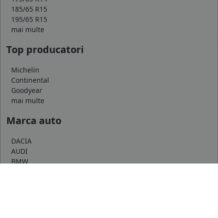
185/65 R15
195/65 R15
mai multe
Top producatori
Michelin
Continental
Goodyear
mai multe
Marca auto
DACIA
AUDI
BMW
mai multe
Informatii
Servicii clienti