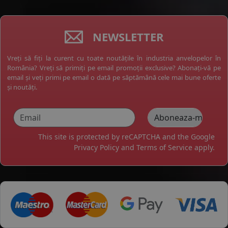
NEWSLETTER
Vreți să fiți la curent cu toate noutățile în industria anvelopelor în
România? Vreți să primiți pe email promoții exclusive? Abonați-vă pe
email și veți primi pe email o dată pe săptămână cele mai bune oferte
și noutăți.
This site is protected by reCAPTCHA and the Google
Privacy Policy
and
Terms of Service
apply.