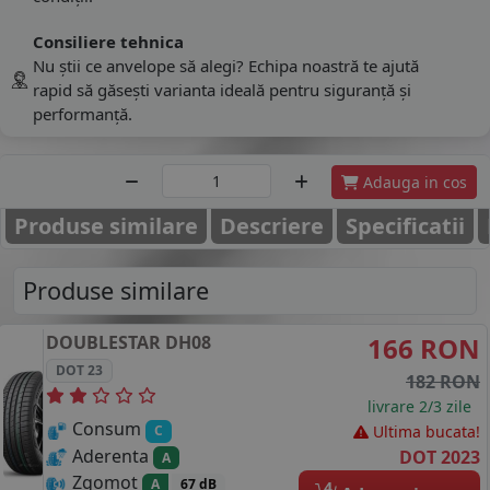
Consiliere tehnica
Nu știi ce anvelope să alegi? Echipa noastră te ajută
rapid să găsești varianta ideală pentru siguranță și
performanță.
Adauga in cos
Produse similare
Descriere
Specificatii
Produse similare
DOUBLESTAR
DH08
166 RON
DOT 23
182 RON
livrare 2/3 zile
Consum
Ultima bucata!
C
Aderenta
DOT 2023
A
Zgomot
A
67 dB
4