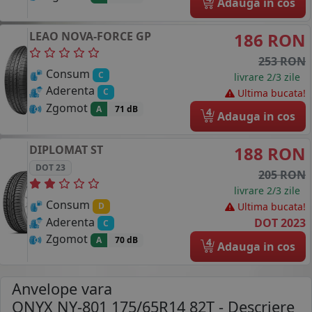
Adauga in cos
LEAO
NOVA-FORCE GP
186 RON
253 RON
Consum
C
livrare 2/3 zile
Aderenta
C
Ultima bucata!
Zgomot
A
71 dB
4
Adauga in cos
DIPLOMAT
ST
188 RON
DOT 23
205 RON
livrare 2/3 zile
Consum
Ultima bucata!
D
Aderenta
DOT 2023
C
Zgomot
A
70 dB
4
Adauga in cos
Anvelope vara
ONYX NY-801 175/65R14 82T
- Descriere