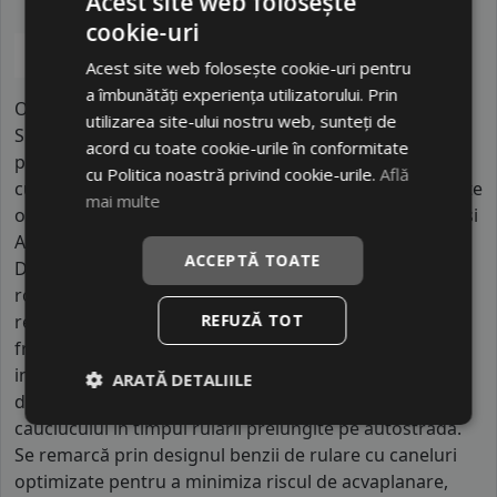
Acest site web folosește
cookie-uri
Acest site web folosește cookie-uri pentru
a îmbunătăți experiența utilizatorului. Prin
Onyx este o marcă proeminentă a grupului chinez
utilizarea site-ului nostru web, sunteți de
Shandong Hengfeng Rubber, unul dintre cei mai mari
acord cu toate cookie-urile în conformitate
producători de profil din lume, operând uzine masive
cu Politica noastră privind cookie-urile.
Află
cu peste zece mii de salariați. Brandul activează în peste
mai multe
optzeci de țări, având o prezență puternică în Europa și
America datorită certificărilor internaționale obținute.
ACCEPTĂ TOATE
Diferențiatorul major al Onyx față de concurență este
robustețea carcasei, fiind special concepută pentru a
REFUZĂ TOT
rezista la sarcini ridicate și la impacturi mecanice
frecvente. Spre deosebire de alte mărci asiatice, Onyx
investește în tehnologii de evacuare rapidă a căldurii
ARATĂ DETALIILE
din structura anvelopei, ceea ce previne degradarea
cauciucului în timpul rulării prelungite pe autostradă.
Se remarcă prin designul benzii de rulare cu caneluri
optimizate pentru a minimiza riscul de acvaplanare,