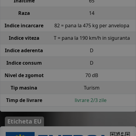
Inaltime
65
Raza
14
Indice incarcare
82 = pana la 475 kg per anvelopa
Indice viteza
T = pana la 190 km/h in siguranta
Indice aderenta
D
Indice consum
D
Nivel de zgomot
70 dB
Tip masina
Turism
Timp de livrare
livrare 2/3 zile
Eticheta EU