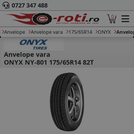
0727 347 488
0
ACASA
DESPRE NOI
Anvelope
Anvelope vara
175/65R14
ONYX
Anvelo
ANVELOPE
AUTO
CAMION
Anvelope vara
MOTO
ONYX NY-801 175/65R14 82T
AGROINDUSTRIALE
CAUTARE DUPA
DIMENSIUNI
PRODUCATORI ANVELOPE
MARCA AUTO
BLOG
B2B - COLABORARE COMPANII
CONT
CONTACT