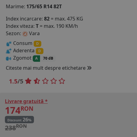
Marime:
175/65 R14 82T
COS (
0 PRODUSE
)
Index incarcare:
82
= max. 475 KG
Index viteza:
T
= max. 190 KM/h
Sezon:
Vara
Consum
D
Aderenta
D
Zgomot
A
70 dB
Citeste mai mult despre etichetare
1.5
/5
Livrare gratuită *
174
RON
26
%
Discount
RON
238