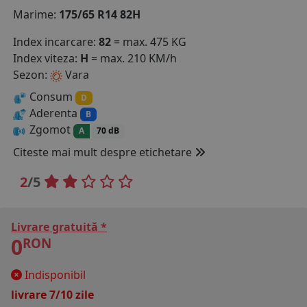
Marime:
175/65 R14 82H
COS (
0 PRODUSE
)
Index incarcare:
82
= max. 475 KG
Index viteza:
H
= max. 210 KM/h
Sezon:
Vara
Consum
D
Aderenta
B
Zgomot
A
70 dB
Citeste mai mult despre etichetare
2
/5
Livrare gratuită *
0
RON
Indisponibil
livrare 7/10 zile