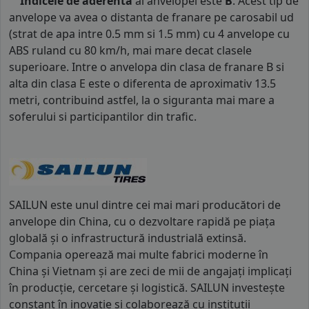
Indicele de aderenta
al anvelopei este
B
. Acest tip de
anvelope va avea o distanta de franare pe carosabil ud
(strat de apa intre 0.5 mm si 1.5 mm) cu 4 anvelope cu
ABS ruland cu 80 km/h, mai mare decat clasele
superioare. Intre o anvelopa din clasa de franare B si
alta din clasa E este o diferenta de aproximativ 13.5
metri, contribuind astfel, la o siguranta mai mare a
soferului si participantilor din trafic.
SAILUN este unul dintre cei mai mari producători de
anvelope din China, cu o dezvoltare rapidă pe piața
globală și o infrastructură industrială extinsă.
Compania operează mai multe fabrici moderne în
China și Vietnam și are zeci de mii de angajați implicați
în producție, cercetare și logistică. SAILUN investește
constant în inovație și colaborează cu instituții