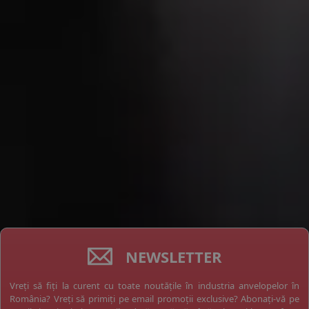
NEWSLETTER
Vreți să fiți la curent cu toate noutățile în industria anvelopelor în
România? Vreți să primiți pe email promoții exclusive? Abonați-vă pe