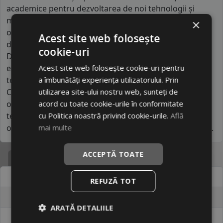
academice pentru dezvoltarea de noi tehnologii și
materiale. Anvelopele sale sunt proiectate pentru a
×
oferi performanțe solide în ceea ce privește aderența,
Acest site web folosește
durabilitatea și eficiența consumului de combustibil.
cookie-uri
Diferențierea față de alte branduri din segmentul
economic constă în nivelul ridicat de integrare
Acest site web folosește cookie-uri pentru
tehnologică și în investițiile semnificative în cercetare.
a îmbunătăți experiența utilizatorului. Prin
Comparativ cu alte mărci similare, SAILUN reușește să
utilizarea site-ului nostru web, sunteți de
ofere produse mai avansate din punct de vedere
acord cu toate cookie-urile în conformitate
tehnologic, apropiindu-se de segmentul mediu și
cu Politica noastră privind cookie-urile.
Află
oferind un raport foarte bun între preț și performanță.
mai multe
ACCEPTĂ TOATE
Specificatii
Atribut
Valoare
REFUZĂ TOT
Cod produs
#24034387
ARATĂ DETALIILE
EAN
8935341217829