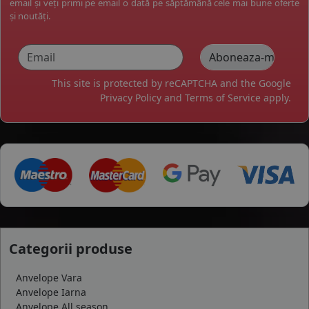
email și veți primi pe email o dată pe săptămână cele mai bune oferte
și noutăți.
This site is protected by reCAPTCHA and the Google
Privacy Policy
and
Terms of Service
apply.
Categorii produse
Anvelope Vara
Anvelope Iarna
Anvelope All season