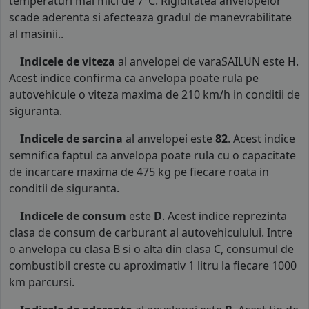
temperaturi mai mici de 7°C. Rigiditatea anvelopelor
scade aderenta si afecteaza gradul de manevrabilitate
al masinii..
Indicele de viteza
al anvelopei de varaSAILUN este
H
.
Acest indice confirma ca anvelopa poate rula pe
autovehicule o viteza maxima de 210 km/h in conditii de
siguranta.
Indicele de sarcina
al anvelopei este
82
. Acest indice
semnifica faptul ca anvelopa poate rula cu o capacitate
de incarcare maxima de 475 kg pe fiecare roata in
conditii de siguranta.
Indicele de consum
este
D
. Acest indice reprezinta
clasa de consum de carburant al autovehiculului. Intre
o anvelopa cu clasa B si o alta din clasa C, consumul de
combustibil creste cu aproximativ 1 litru la fiecare 1000
km parcursi.