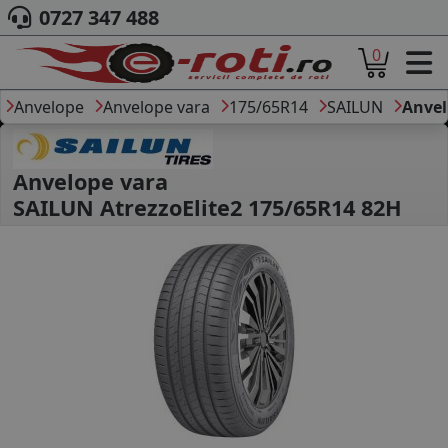
0727 347 488
0
ACASA
DESPRE NOI
Anvelope
Anvelope vara
175/65R14
SAILUN
Anvel
ANVELOPE
AUTO
CAMION
Anvelope vara
MOTO
SAILUN AtrezzoElite2 175/65R14 82H
AGROINDUSTRIALE
CAUTARE DUPA
DIMENSIUNI
PRODUCATORI ANVELOPE
MARCA AUTO
BLOG
B2B - COLABORARE COMPANII
CONT
CONTACT