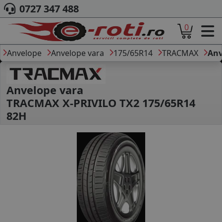
0727 347 488
0
ACASA
DESPRE NOI
Anvelope
Anvelope vara
175/65R14
TRACMAX
Anv
ANVELOPE
AUTO
CAMION
Anvelope vara
MOTO
TRACMAX X-PRIVILO TX2 175/65R14
AGROINDUSTRIALE
82H
CAUTARE DUPA
DIMENSIUNI
PRODUCATORI ANVELOPE
MARCA AUTO
BLOG
B2B - COLABORARE COMPANII
CONT
CONTACT