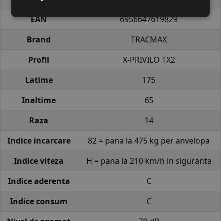
EAN
6956647619829
Brand
TRACMAX
Profil
X-PRIVILO TX2
Latime
175
Inaltime
65
Raza
14
Indice incarcare
82 = pana la 475 kg per anvelopa
Indice viteza
H = pana la 210 km/h in siguranta
Indice aderenta
C
Indice consum
C