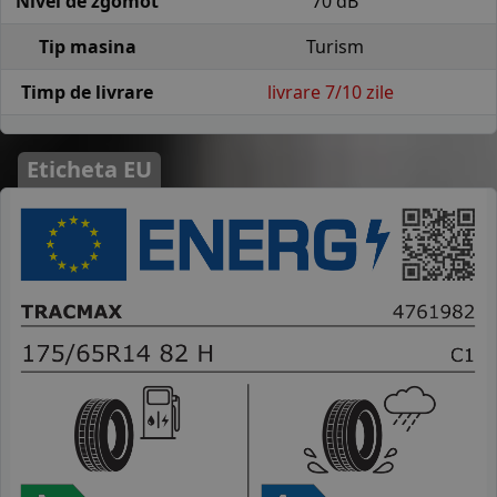
Nivel de zgomot
70 dB
Tip masina
Turism
Timp de livrare
livrare 7/10 zile
Eticheta EU