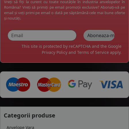
Vreți să fiți la curent cu toate noutățile în industria anvelopelor în
România? Vreți să primiți pe email promoții exclusive? Abonați-vă pe
email și veți primi pe email o dată pe săptămână cele mai bune oferte
și noutăți.
This site is protected by reCAPTCHA and the Google
Privacy Policy
and
Terms of Service
apply.
Categorii produse
Anvelope Vara