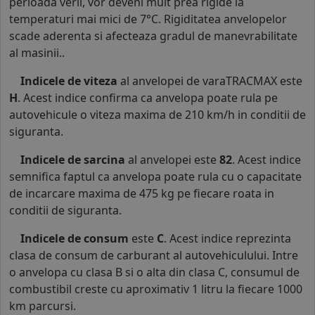
perioada verii, vor deveni mult prea rigide la
temperaturi mai mici de 7°C. Rigiditatea anvelopelor
scade aderenta si afecteaza gradul de manevrabilitate
al masinii..
Indicele de viteza
al anvelopei de varaTRACMAX este
H
. Acest indice confirma ca anvelopa poate rula pe
autovehicule o viteza maxima de 210 km/h in conditii de
siguranta.
Indicele de sarcina
al anvelopei este
82
. Acest indice
semnifica faptul ca anvelopa poate rula cu o capacitate
de incarcare maxima de 475 kg pe fiecare roata in
conditii de siguranta.
Indicele de consum
este
C
. Acest indice reprezinta
clasa de consum de carburant al autovehiculului. Intre
o anvelopa cu clasa B si o alta din clasa C, consumul de
combustibil creste cu aproximativ 1 litru la fiecare 1000
km parcursi.