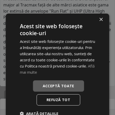
major al Tracmax față de alte mărci asiatice este gama
lor extinsă de anvelope "Run Flat" și UHP (Ultra High
Performance) la prețuri extrem de accesibile. Spre
×
deosebire de competitori, Tracmax utilizează tehnologii
Acest site web folosește
de simulare digitală pentru a optimiza profilul benzii de
cookie-uri
rulare, reducând semnificativ zgomotul de contact. Se
Acest site web folosește cookie-uri pentru
distinge prin utilizarea unor compuși de siliciu care
a îmbunătăți experiența utilizatorului. Prin
îmbunătățesc tracțiunea pe suprafețe alunecoase,
utilizarea site-ului nostru web, sunteți de
oferind o siguranță activă surprinzătoare pentru acest
acord cu toate cookie-urile în conformitate
segment de preț. Este un brand orientat către inovație,
cu Politica noastră privind cookie-urile.
Află
oferind posesorilor de vehicule moderne o alternativă
mai multe
economică ce nu sacrifică aspectul estetic sau
stabilitatea la viteze ridicate pe autostradă.
ACCEPTĂ TOATE
Specificatii
REFUZĂ TOT
Atribut
Valoare
ARATĂ DETALIILE
Cod produs
#20222098