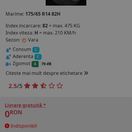
COS (
0 PRODUSE
)
Marime:
175/65 R14 82H
Index incarcare:
82
= max. 475 KG
Index viteza:
H
= max. 210 KM/h
Sezon:
Vara
Consum
C
Aderenta
C
Zgomot
A
70 dB
Citeste mai mult despre etichetare
2.5
/5
Livrare gratuită *
0
RON
Indisponibil