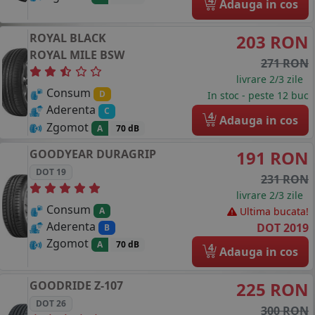
Adauga in cos
ROYAL BLACK
203 RON
ROYAL MILE
BSW
271 RON
livrare 2/3 zile
Consum
D
In stoc - peste 12 buc
Aderenta
C
4
Adauga in cos
Zgomot
A
70 dB
GOODYEAR
DURAGRIP
191 RON
DOT 19
231 RON
livrare 2/3 zile
Consum
Ultima bucata!
A
Aderenta
DOT 2019
B
Zgomot
A
70 dB
4
Adauga in cos
GOODRIDE
Z-107
225 RON
DOT 26
300 RON