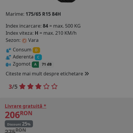
COS (
0 PRODUSE
)
Marime:
175/65 R15 84H
Index incarcare:
84
= max. 500 KG
Index viteza:
H
= max. 210 KM/h
Sezon:
Vara
Consum
D
Aderenta
C
Zgomot
A
71 dB
Citeste mai mult despre etichetare
3
/5
Livrare gratuită *
206
RON
25
%
Discount
RON
275