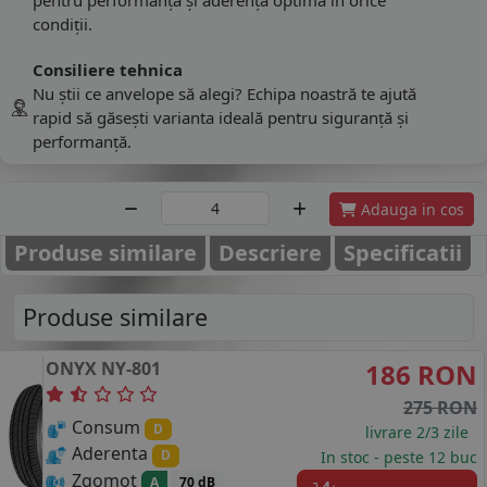
condiții.
Consiliere tehnica
Nu știi ce anvelope să alegi? Echipa noastră te ajută
rapid să găsești varianta ideală pentru siguranță și
performanță.
Adauga in cos
Produse similare
Descriere
Specificatii
Produse similare
ONYX
NY-801
186 RON
275 RON
Consum
D
livrare 2/3 zile
Aderenta
D
In stoc - peste 12 buc
Zgomot
A
70 dB
4