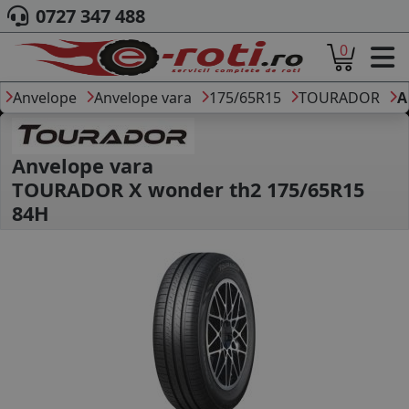
0727 347 488
0
ACASA
DESPRE NOI
Anvelope
Anvelope vara
175/65R15
TOURADOR
A
ANVELOPE
AUTO
CAMION
Anvelope vara
MOTO
TOURADOR X wonder th2 175/65R15
AGROINDUSTRIALE
84H
CAUTARE DUPA
DIMENSIUNI
PRODUCATORI ANVELOPE
MARCA AUTO
BLOG
B2B - COLABORARE COMPANII
CONT
CONTACT