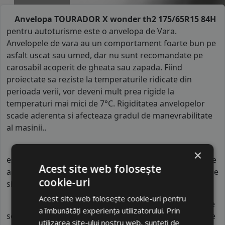
Anvelopa TOURADOR X wonder th2 175/65R15 84H
pentru autoturisme este o anvelopa de Vara.
Anvelopele de vara au un comportament foarte bun pe
asfalt uscat sau umed, dar nu sunt recomandate pe
carosabil acoperit de gheata sau zapada. Fiind
proiectate sa reziste la temperaturile ridicate din
perioada verii, vor deveni mult prea rigide la
temperaturi mai mici de 7°C. Rigiditatea anvelopelor
scade aderenta si afecteaza gradul de manevrabilitate
al masinii..
Indicele de viteza
al anvelopei de varaTOURADOR
×
este
H
. Acest indice confirma ca anvelopa poate rula pe
Acest site web folosește
autovehicule o viteza maxima de 210 km/h in conditii de
cookie-uri
siguranta.
Acest site web folosește cookie-uri pentru
Indicele de sarcina
al anvelopei este
84
. Acest indice
a îmbunătăți experiența utilizatorului. Prin
semnifica faptul ca anvelopa poate rula cu o capacitate
utilizarea site-ului nostru web, sunteți de