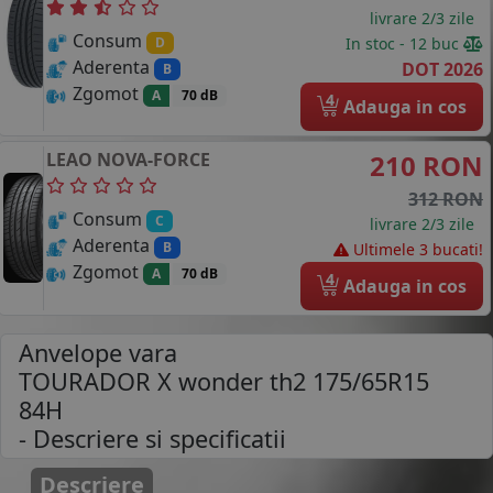
livrare 2/3 zile
Consum
In stoc - 12 buc
D
Aderenta
DOT 2026
B
Zgomot
A
70 dB
4
Adauga in cos
LEAO
NOVA-FORCE
210 RON
312 RON
Consum
C
livrare 2/3 zile
Aderenta
B
Ultimele 3 bucati!
Zgomot
A
70 dB
4
Adauga in cos
Anvelope vara
TOURADOR X wonder th2 175/65R15
84H
- Descriere si specificatii
Descriere