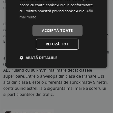
de incarcare maxima de 500 kg pe fiecare roata in
acord cu toate cookie-urile în conformitate
conditii de siguranta.
cu Politica noastră privind cookie-urile.
Află
mai multe
Indicele de consum
este
D
. Acest indice reprezinta
clasa de consum de carburant al autovehiculului. Intre
o anvelopa cu clasa B si o alta din clasa C, consumul de
ACCEPTĂ TOATE
combustibil creste cu aproximativ 1 litru la fiecare 1000
km parcursi.
REFUZĂ TOT
Indicele de aderenta
al anvelopei este
C
. Acest tip de
ARATĂ DETALIILE
anvelope va avea o distanta de franare pe carosabil ud
(strat de apa intre 0.5 mm si 1.5 mm) cu 4 anvelope cu
ABS ruland cu 80 km/h, mai mare decat clasele
superioare. Intre o anvelopa din clasa de franare C si
alta din clasa E este o diferenta de aproximativ 9 metri,
contribuind astfel, la o siguranta mai mare a soferului
si participantilor din trafic.