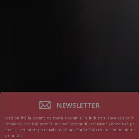
NEWSLETTER
Vreți să fiți la curent cu toate noutățile în industria anvelopelor în
România? Vreți să primiți pe email promoții exclusive? Abonați-vă pe
email și veți primi pe email o dată pe săptămână cele mai bune oferte
și noutăți.