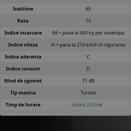
Inaltime
65
Raza
15
Indice incarcare
84 = pana la 500 kg per anvelopa
Indice viteza
H = pana la 210 km/h in siguranta
Indice aderenta
C
Indice consum
D
Nivel de zgomot
71 dB
Tip masina
Turism
Timp de livrare
livrare 2/3 zile