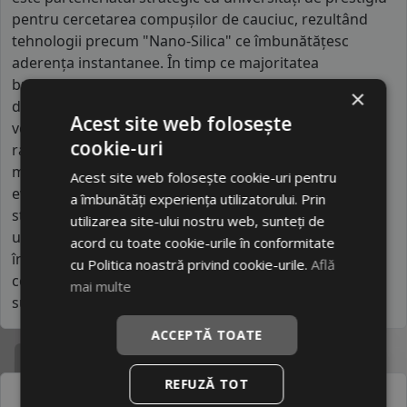
pentru cercetarea compușilor de cauciuc, rezultând
tehnologii precum "Nano-Silica" ce îmbunătățesc
aderența instantanee. În timp ce majoritatea
brandurilor low-cost sunt generice, Fortune se
×
diferențiază prin specializarea în anvelope pentru
Acest site web folosește
vehicule comerciale ușoare, unde carcasa lor
cookie-uri
ranforsată oferă o rezistență la încărcare mult peste
media pieței. Designul lor este optimizat pentru
Acest site web folosește cookie-uri pentru
evacuarea rapidă a căldurii, prevenind degradarea
a îmbunătăți experiența utilizatorului. Prin
structurală la viteze mari. Fortune se poziționează ca
utilizarea site-ului nostru web, sunteți de
un brand tehnologizat, oferind o siguranță activă de
acord cu toate cookie-urile în conformitate
încredere și o precizie a direcției care imită
cu Politica noastră privind cookie-urile.
Află
comportamentul anvelopelor din clasa medie
mai multe
superioară.
ACCEPTĂ TOATE
Specificatii
REFUZĂ TOT
Atribut
Valoare