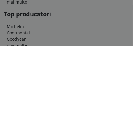
mai multe
Top producatori
Michelin
Continental
Goodyear
mai multe
Marca auto
DACIA
AUDI
BMW
mai multe
Informatii
Servicii clienti