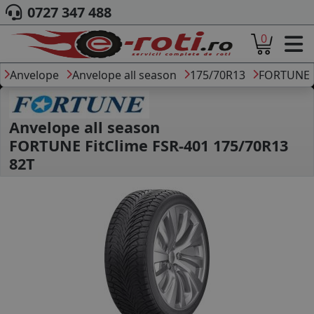
0727 347 488
0
ACASA
DESPRE NOI
Anvelope
Anvelope all season
175/70R13
FORTUNE
ANVELOPE
AUTO
CAMION
Anvelope all season
MOTO
FORTUNE FitClime FSR-401 175/70R13
AGROINDUSTRIALE
82T
CAUTARE DUPA
DIMENSIUNI
PRODUCATORI ANVELOPE
MARCA AUTO
BLOG
B2B - COLABORARE COMPANII
CONT
CONTACT