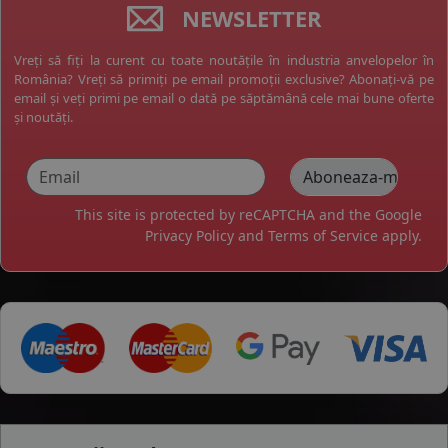
NEWSLETTER
Vreți să fiți la curent cu toate noutățile în industria anvelopelor în
România? Vreți să primiți pe email promoții exclusive? Abonați-vă pe
email și veți primi pe email o dată pe săptămână cele mai bune oferte
și noutăți.
This site is protected by reCAPTCHA and the Google
Privacy Policy
and
Terms of Service
apply.