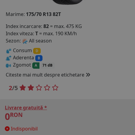
COS (
0 PRODUSE
)
Marime:
175/70 R13 82T
Index incarcare:
82
= max. 475 KG
Index viteza:
T
= max. 190 KM/h
Sezon:
All season
Consum
D
Aderenta
B
Zgomot
A
71 dB
Citeste mai mult despre etichetare
2
/5
Livrare gratuită *
0
RON
Indisponibil