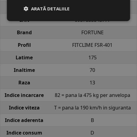
Cod produs
#5502856
ARATĂ DETALIILE
EAN
6937833543777
Brand
FORTUNE
Profil
FITCLIME FSR-401
Latime
175
Inaltime
70
Raza
13
Indice incarcare
82 = pana la 475 kg per anvelopa
Indice viteza
T = pana la 190 km/h in siguranta
Indice aderenta
B
Indice consum
D