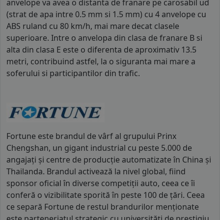
anvelope va avea o distanta de franare pe carosabil ud
(strat de apa intre 0.5 mm si 1.5 mm) cu 4 anvelope cu
ABS ruland cu 80 km/h, mai mare decat clasele
superioare. Intre o anvelopa din clasa de franare B si
alta din clasa E este o diferenta de aproximativ 13.5
metri, contribuind astfel, la o siguranta mai mare a
soferului si participantilor din trafic.
Fortune este brandul de vârf al grupului Prinx
Chengshan, un gigant industrial cu peste 5.000 de
angajați și centre de producție automatizate în China și
Thailanda. Brandul activează la nivel global, fiind
sponsor oficial în diverse competiții auto, ceea ce îi
conferă o vizibilitate sporită în peste 100 de țări. Ceea
ce separă Fortune de restul brandurilor menționate
este parteneriatul strategic cu universități de prestigiu