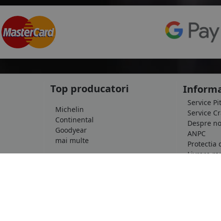
Top producatori
Informa
Service Pi
Michelin
Service C
Continental
Despre no
Goodyear
ANPC
mai multe
Protectia 
Livrare ra
le
Marca auto
Politica d
Termeni si
DACIA
Informatii
AUDI
Blog
BMW
Contact
mai multe