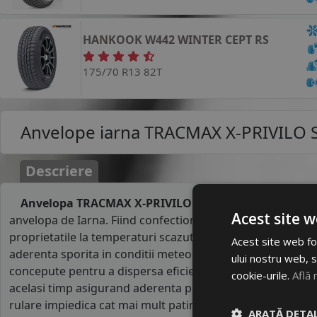
HANKOOK
W442 WINTER CEPT RS
175/70 R13 82T
Anvelope iarna
TRACMAX X-PRIVILO 
Descriere
Anvelopa TRACMAX X-PRIVILO S130 175/70R13 82T
pe
Acest site w
anvelopa de Iarna. Fiind confectionate dintr-un cauciuc m
proprietatile la temperaturi scazute, anvelopele de iarna 
Acest site web fol
aderenta sporita in conditii meteo vitrege, pe temperaturi 
ului nostru web, s
concepute pentru a dispersa eficient apa cand se ruleaza
cookie-urile.
Află 
acelasi timp asigurand aderenta pe zapada sau noroi. La
rulare impiedica cat mai mult patinarea rotilor la contact
ARATĂ DETAL