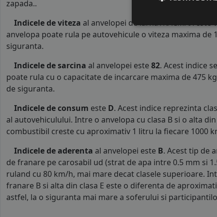
zapada..
Indicele de viteza
al anvelopei de iarnaTRACMAX este
anvelopa poate rula pe autovehicule o viteza maxima de 1
siguranta.
Indicele de sarcina
al anvelopei este
82
. Acest indice 
poate rula cu o capacitate de incarcare maxima de 475 kg p
de siguranta.
Indicele de consum
este
D
. Acest indice reprezinta c
al autovehiculului. Intre o anvelopa cu clasa B si o alta d
combustibil creste cu aproximativ 1 litru la fiecare 1000 k
Indicele de aderenta
al anvelopei este
B
. Acest tip de 
de franare pe carosabil ud (strat de apa intre 0.5 mm si 
ruland cu 80 km/h, mai mare decat clasele superioare. Int
franare B si alta din clasa E este o diferenta de aproximat
astfel, la o siguranta mai mare a soferului si participantilor