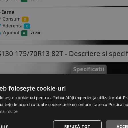
Iarna
Consum
D
Aderenta
C
Zgomot
A
71 dB
S130 175/70R13 82T
- Descriere si specif
Specificatii
Atribut
Va
ntru autoturisme este o
eb folosește cookie-uri
ai moale care isi pastreaza
Cod produs
#10
garanteaza tractiune si
osește cookie-uri pentru a îmbunătăți experiența utilizatorului. Prin
scazute. Profilele lor sunt
EAN
69584
unteți de acord cu toate cookie-urile în conformitate cu Politica n
 pe carosabil umed, in
mai multe
Brand
TRA
melele prezente pe trenul de
ul cu stratul de gheata sau
Profil
X-PRIV
IILE
REFUZĂ TOT
ACCE