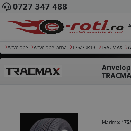
0727 347 488
A
Anvelope
Anvelope iarna
175/70R13
TRACMAX
A
Anvelop
TRACMAX
Marime:
175