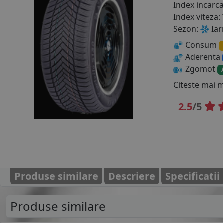
Index incarc
Index viteza:
Sezon:
Iar
Consum
Aderenta
Zgomot
Citeste mai 
2.5
/5
Produse similare
Descriere
Specificatii
Produse similare