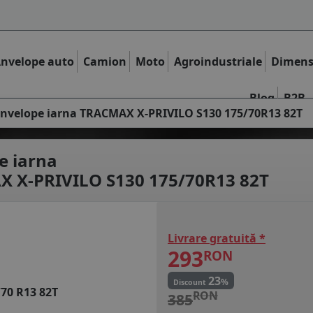
nvelope auto
Camion
Moto
Agroindustriale
Dimens
Blog
B2B
nvelope iarna TRACMAX X-PRIVILO S130 175/70R13 82T
e iarna
 X-PRIVILO S130 175/70R13 82T
Livrare gratuită *
293
RON
23
%
Discount
/70 R13 82T
RON
385