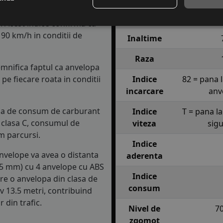
Latime
T
. Acest indice confirma ca
90 km/h in conditii de
Inaltime
Raza
semnifica faptul ca anvelopa
e fiecare roata in conditii
Indice
82 = pana 
incarcare
anv
lasa de consum de carburant
Indice
T = pana l
in clasa C, consumul de
viteza
sig
m parcursi.
Indice
anvelope va avea o distanta
aderenta
1.5 mm) cu 4 anvelope cu ABS
Indice
re o anvelopa din clasa de
consum
iv 13.5 metri, contribuind
 din trafic.
Nivel de
7
zgomot