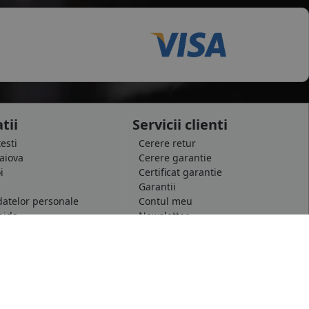
tii
Servicii clienti
testi
Cerere retur
raiova
Cerere garantie
i
Certificat garantie
Garantii
datelor personale
Contul meu
pida
Newsletter
e confidentialitate
Solicitare de date personale GDPR
 conditii
Solicitare stergere cont GDPR
 etichetare
B2B - Revanzare