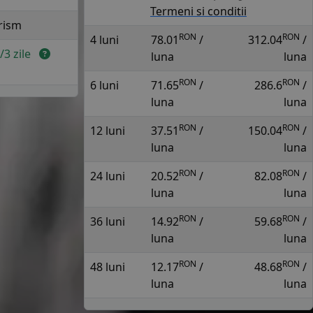
Termeni si conditii
rism
RON
RON
4 luni
78.01
/
312.04
/
2/3 zile
luna
luna
RON
RON
6 luni
71.65
/
286.6
/
luna
luna
RON
RON
12 luni
37.51
/
150.04
/
luna
luna
RON
RON
24 luni
20.52
/
82.08
/
luna
luna
RON
RON
36 luni
14.92
/
59.68
/
luna
luna
RON
RON
48 luni
12.17
/
48.68
/
luna
luna