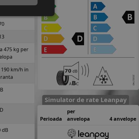
175
70
13
la 475 kg per
elopa
a 190 km/h in
uranta
B
Simulator de rate Leanpay
D
per
Perioada
anvelopa
4 anvelope
0 dB