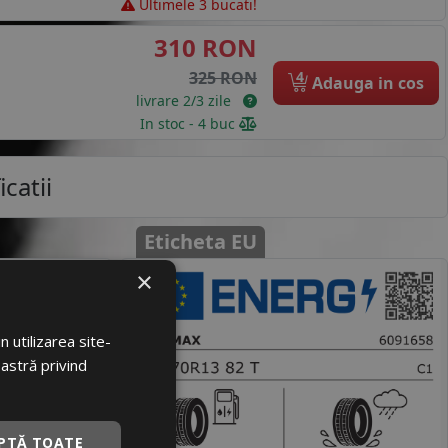
Ultimele 3 bucati!
310 RON
4
325 RON
Adauga in cos
livrare 2/3 zile
In stoc - 4 buc
icatii
Eticheta EU
×
loare
797530
 utilizarea site-
60916581
oastră privind
CMAX
ILO S130
PTĂ TOATE