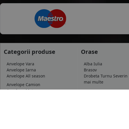
Categorii produse
Orase
Anvelope Vara
Alba Iulia
Anvelope Iarna
Brasov
Anvelope All season
Drobeta Turnu Severin
mai multe
Anvelope Camion
Anvelope Moto
Dimensiuni uzua
Anvelope Agroindustriale
175/65 R14
185/65 R15
195/65 R15
mai multe