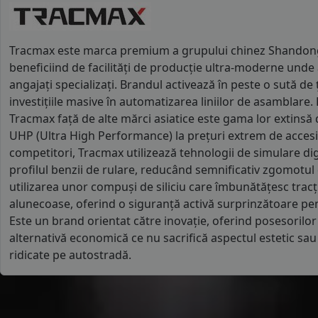
Tracmax este marca premium a grupului chinez Shandong
beneficiind de facilități de producție ultra-moderne unde
angajați specializați. Brandul activează în peste o sută de
investițiile masive în automatizarea liniilor de asamblare.
Tracmax față de alte mărci asiatice este gama lor extinsă 
UHP (Ultra High Performance) la prețuri extrem de accesi
competitori, Tracmax utilizează tehnologii de simulare di
profilul benzii de rulare, reducând semnificativ zgomotul 
utilizarea unor compuși de siliciu care îmbunătățesc trac
alunecoase, oferind o siguranță activă surprinzătoare pe
Este un brand orientat către inovație, oferind posesorilo
alternativă economică ce nu sacrifică aspectul estetic sau s
ridicate pe autostradă.