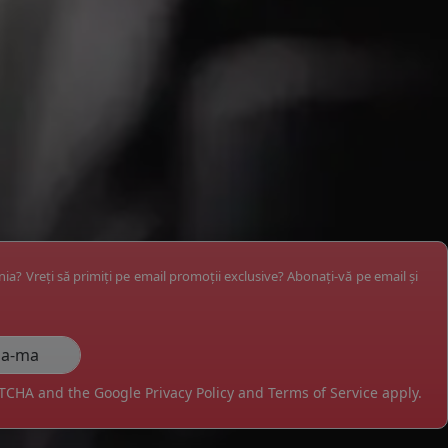
ânia? Vreți să primiți pe email promoții exclusive? Abonați-vă pe email și
APTCHA and the Google
Privacy Policy
and
Terms of Service
apply.