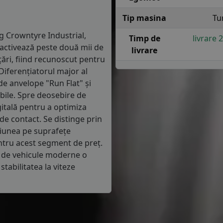
Tip masina
Tu
 Crowntyre Industrial,
Timp de
livrare 
 activează peste două mii de
livrare
 țări, fiind recunoscut pentru
 Diferențiatorul major al
de anvelope "Run Flat" și
bile. Spre deosebire de
gitală pentru a optimiza
de contact. Se distinge prin
țiunea pe suprafețe
ntru acest segment de preț.
r de vehicule moderne o
tabilitatea la viteze