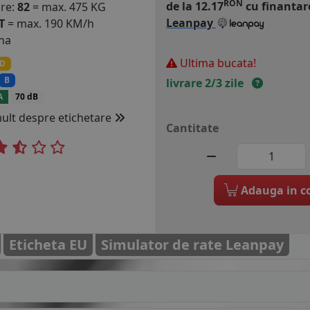
RON
de la 12.17
cu finantar
are:
82
= max. 475 KG
Leanpay
T
= max. 190 KM/h
na
Ultima bucata!
D
B
livrare 2/3 zile
A
70 dB
mult despre etichetare
Cantitate
Adauga in c
Eticheta EU
Simulator de rate Leanpay