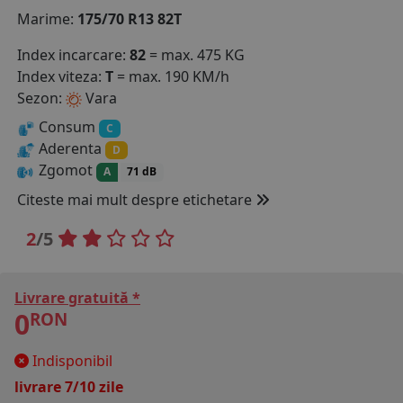
Marime:
175/70 R13 82T
COS (
0 PRODUSE
)
Index incarcare:
82
= max. 475 KG
Index viteza:
T
= max. 190 KM/h
Sezon:
Vara
Consum
C
Aderenta
D
Zgomot
A
71 dB
Citeste mai mult despre etichetare
2
/5
Livrare gratuită *
0
RON
Indisponibil
livrare 7/10 zile