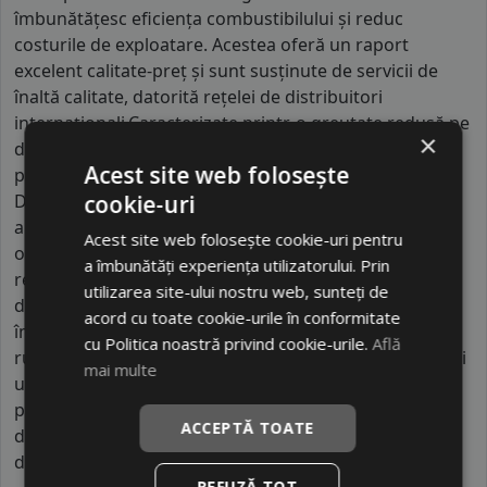
îmbunătățesc eficiența combustibilului și reduc
costurile de exploatare. Acestea oferă un raport
excelent calitate-preț și sunt susținute de servicii de
înaltă calitate, datorită rețelei de distribuitori
internaționali.Caracterizate printr-o greutate redusă pe
×
drumuri și autostrăzi, anvelopele Double Coin au un
Acest site web folosește
profil adânc care garantează o tracțiune optimă.
Designul benzii de rulare este adaptat atât pentru
cookie-uri
aplicații severe, cât și pentru utilizare pe autostrăzi,
Acest site web folosește cookie-uri pentru
oferind o manevrabilitate excelentă. În plus, acestea
a îmbunătăți experiența utilizatorului. Prin
reduc zgomotul și oferă o rezistență crescută pe
utilizarea site-ului nostru web, sunteți de
drumuri. Construcția robustă protejează anvelopele
acord cu toate cookie-urile în conformitate
împotriva perforațiilor și impacturilor, iar planul de
cu Politica noastră privind cookie-urile.
Află
rulare cu 5 nervuri și umerii largi asigură durabilitate și
mai multe
uzură uniformă în aplicațiile direcționate și în toate
pozițiile.Double Coin s-a afirmat rapid pe piața globală
ACCEPTĂ TOATE
de anvelope, reușind să devină un jucător important
datorită calității și performanței produselor sale.
REFUZĂ TOT