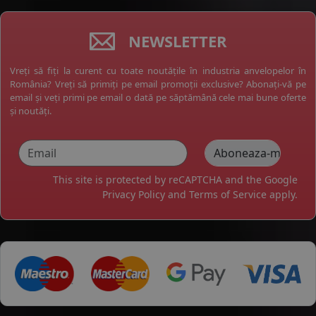
NEWSLETTER
Vreți să fiți la curent cu toate noutățile în industria anvelopelor în
România? Vreți să primiți pe email promoții exclusive? Abonați-vă pe
email și veți primi pe email o dată pe săptămână cele mai bune oferte
și noutăți.
This site is protected by reCAPTCHA and the Google
Privacy Policy
and
Terms of Service
apply.