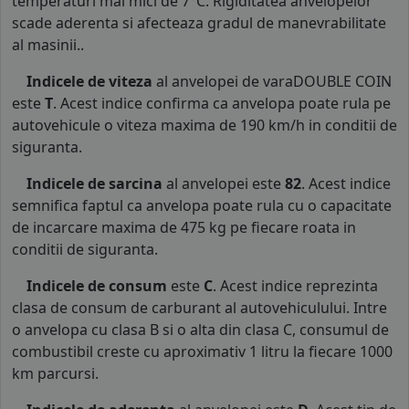
temperaturi mai mici de 7°C. Rigiditatea anvelopelor
scade aderenta si afecteaza gradul de manevrabilitate
al masinii..
Indicele de viteza
al anvelopei de varaDOUBLE COIN
este
T
. Acest indice confirma ca anvelopa poate rula pe
autovehicule o viteza maxima de 190 km/h in conditii de
siguranta.
Indicele de sarcina
al anvelopei este
82
. Acest indice
semnifica faptul ca anvelopa poate rula cu o capacitate
de incarcare maxima de 475 kg pe fiecare roata in
conditii de siguranta.
Indicele de consum
este
C
. Acest indice reprezinta
clasa de consum de carburant al autovehiculului. Intre
o anvelopa cu clasa B si o alta din clasa C, consumul de
combustibil creste cu aproximativ 1 litru la fiecare 1000
km parcursi.