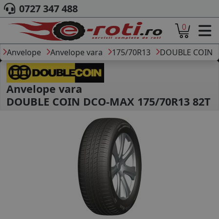
0727 347 488
0
ACASA
DESPRE NOI
Anvelope
Anvelope vara
175/70R13
DOUBLE COIN
ANVELOPE
AUTO
CAMION
Anvelope vara
MOTO
DOUBLE COIN DCO-MAX 175/70R13 82T
AGROINDUSTRIALE
CAUTARE DUPA
DIMENSIUNI
PRODUCATORI ANVELOPE
MARCA AUTO
BLOG
B2B - COLABORARE COMPANII
CONT
CONTACT