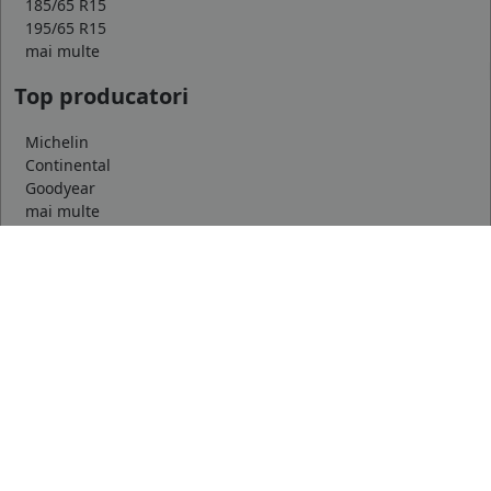
185/65 R15
195/65 R15
mai multe
Top producatori
Michelin
Continental
Goodyear
mai multe
Marca auto
DACIA
AUDI
BMW
mai multe
Informatii
Servicii clienti