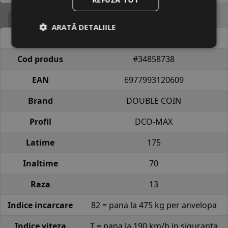
Specificatii
ARATĂ DETALIILE
Atribut
Valoare
Cod produs
#34858738
EAN
6977993120609
Brand
DOUBLE COIN
Profil
DCO-MAX
Latime
175
Inaltime
70
Raza
13
Indice incarcare
82 = pana la 475 kg per anvelopa
Indice viteza
T = pana la 190 km/h in siguranta