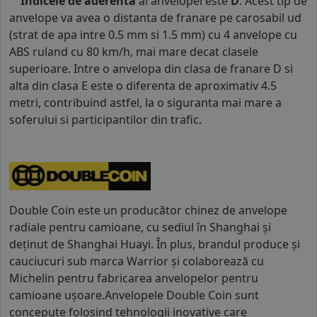
Indicele de aderenta
al anvelopei este
D
. Acest tip de
anvelope va avea o distanta de franare pe carosabil ud
(strat de apa intre 0.5 mm si 1.5 mm) cu 4 anvelope cu
ABS ruland cu 80 km/h, mai mare decat clasele
superioare. Intre o anvelopa din clasa de franare D si
alta din clasa E este o diferenta de aproximativ 4.5
metri, contribuind astfel, la o siguranta mai mare a
soferului si participantilor din trafic.
Double Coin este un producător chinez de anvelope
radiale pentru camioane, cu sediul în Shanghai și
deținut de Shanghai Huayi. În plus, brandul produce și
cauciucuri sub marca Warrior și colaborează cu
Michelin pentru fabricarea anvelopelor pentru
camioane ușoare.Anvelopele Double Coin sunt
concepute folosind tehnologii inovative care