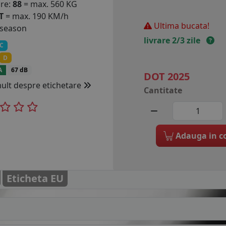
are:
88
= max. 560 KG
T
= max. 190 KM/h
Ultima bucata!
 season
livrare 2/3 zile
C
D
A
67 dB
DOT 2025
mult despre etichetare
Cantitate
Adauga in c
Eticheta EU