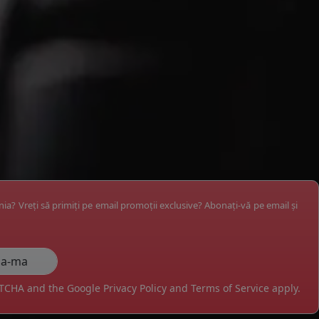
ânia? Vreți să primiți pe email promoții exclusive? Abonați-vă pe email și
APTCHA and the Google
Privacy Policy
and
Terms of Service
apply.