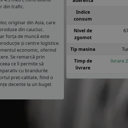
aderenta
 din trafic.
Indice
consum
or, originar din Asia, care
 produse din cauciuc.
Nivel de
6
ar forța de muncă este
zgomot
producție și centre logistice.
Tip masina
Tu
gmentul economic, oferind
tere. Se remarcă prin
Timp de
livrare 
 ceea ce îi permite să
livrare
mparativ cu brandurile
ul preț-calitate, fiind o
anțe decente la un buget