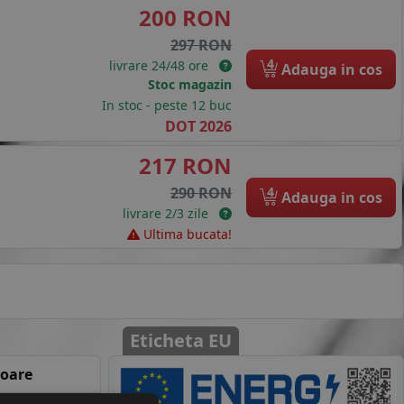
200 RON
297 RON
4
livrare 24/48 ore
Adauga in cos
Stoc magazin
In stoc - peste 12 buc
DOT 2026
217 RON
4
290 RON
Adauga in cos
livrare 2/3 zile
Ultima bucata!
Eticheta EU
loare