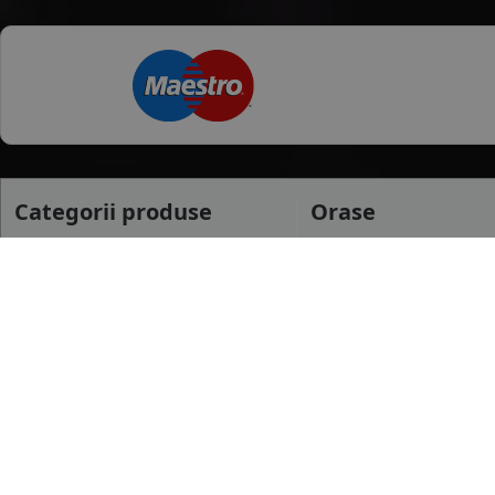
Categorii produse
Orase
Anvelope Vara
Ilfov
Anvelope Iarna
Timisoara
Anvelope All season
Tulcea
mai multe
Anvelope Camion
Anvelope Moto
Dimensiuni uzua
Anvelope Agroindustriale
175/65 R14
185/65 R15
195/65 R15
mai multe