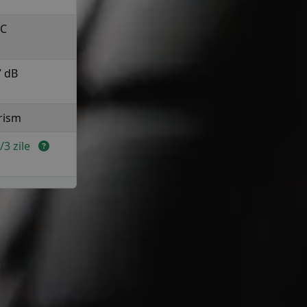
C
7 dB
rism
2/3 zile