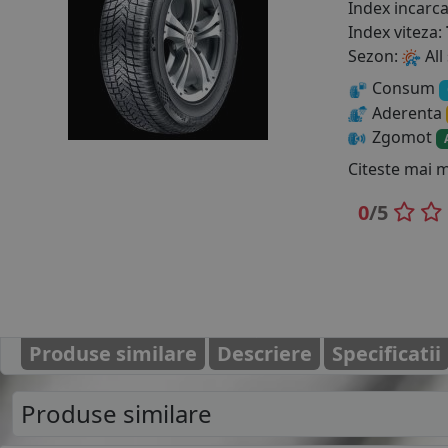
Index incarc
Index viteza:
Sezon:
All
Consum
Aderenta
Zgomot
Citeste mai 
0
/5
Produse similare
Descriere
Specificatii
Produse similare