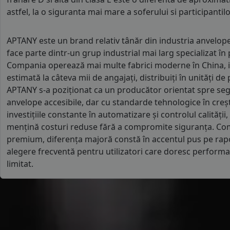
astfel, la o siguranta mai mare a soferului si participantilor
APTANY este un brand relativ tânăr din industria anvelopel
face parte dintr-un grup industrial mai larg specializat în
Compania operează mai multe fabrici moderne în China, i
estimată la câteva mii de angajați, distribuiți în unități de 
APTANY s-a poziționat ca un producător orientat spre se
anvelope accesibile, dar cu standarde tehnologice în creș
investițiile constante în automatizare și controlul calității,
mențină costuri reduse fără a compromite siguranța. Co
premium, diferența majoră constă în accentul pus pe raport
alegere frecventă pentru utilizatori care doresc perform
limitat.