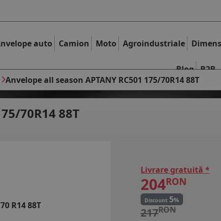
nvelope auto
Camion
Moto
Agroindustriale
Dimens
Blog
B2B
Anvelope all season APTANY RC501 175/70R14 88T
75/70R14 88T
Livrare gratuită *
204
RON
5
%
Discount
/70 R14 88T
RON
217