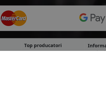
Top producatori
Informa
Service Pi
Michelin
Service C
Continental
Despre no
Goodyear
ANPC
mai multe
Protectia 
Livrare ra
le
Marca auto
Politica d
Termeni si
DACIA
Informatii
AUDI
Blog
BMW
Contact
mai multe