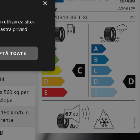
×
802089
06396175
 utilizarea site-
TANY
oastră privind
C501
PTĂ TOATE
175
70
14
la 560 kg per
elopa
a 190 km/h in
uranta
D