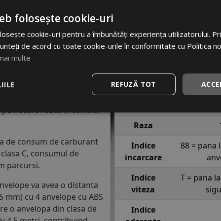
Cod produs
#35
. Cu toate acestea, iti
eb folosește cookie-uri
 un set destinat fiecarui
EAN
69503
osește cookie-uri pentru a îmbunătăți experiența utilizatorului. Prin
Brand
AP
unteți de acord cu toate cookie-urile în conformitate cu Politica n
. Acest indice confirma ca
mai multe
Profil
R
90 km/h in conditii de
IILE
REFUZĂ TOT
ACCE
Latime
semnifica faptul ca anvelopa
Inaltime
e fiecare roata in conditii
Raza
asa de consum de carburant
Indice
88 = pana 
in clasa C, consumul de
incarcare
anv
m parcursi.
Indice
T = pana l
 anvelope va avea o distanta
viteza
sig
1.5 mm) cu 4 anvelope cu ABS
re o anvelopa din clasa de
Indice
iv 4.5 metri, contribuind