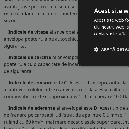
avantajoase pentru ca te scutesc de schimbul intre sezoane
Acest site w
recomandam ca in conditii meteo extreme sa folosesti cate
Acest site web fol
sezon..
ului nostru web, s
Indicele de viteza
al anvelopei all seasonAPTANY este
T
cookie-urile.
Află 
anvelopa poate rula pe autovehicule o viteza maxima de 1
siguranta.
ARATĂ DETAL
Indicele de sarcina
al anvelopei este
88
. Acest indice 
poate rula cu o capacitate de incarcare maxima de 560 kg p
de siguranta.
Indicele de consum
este
C
. Acest indice reprezinta cl
al autovehiculului. Intre o anvelopa cu clasa B si o alta d
combustibil creste cu aproximativ 1 litru la fiecare 1000 k
Indicele de aderenta
al anvelopei este
D
. Acest tip de
de franare pe carosabil ud (strat de apa intre 0.5 mm si 
ruland cu 80 km/h, mai mare decat clasele superioare. Int
franare D si alta din clasa E este o diferenta de aproximat