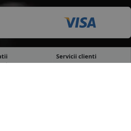
tii
Servicii clienti
testi
Cerere retur
raiova
Cerere garantie
i
Certificat garantie
Garantii
datelor personale
Contul meu
pida
Newsletter
e confidentialitate
Solicitare de date personale GDPR
 conditii
Solicitare stergere cont GDPR
 etichetare
B2B - Revanzare