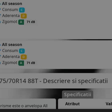
All season
Consum
C
Aderenta
D
Zgomot
A
71 dB
All season
Consum
C
Aderenta
D
Zgomot
A
71 dB
75/70R14 88T
- Descriere si specificatii
Specificatii
Atribut
Va
risme este o anvelopa All
celor de iarna fiind