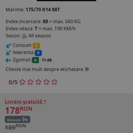
COS (
0 PRODUSE
)
Marime:
175/70 R14 88T
Index incarcare:
88
= max. 560 KG
Index viteza:
T
= max. 190 KM/h
Sezon:
All season
Consum
D
Aderenta
B
Zgomot
A
71 dB
Citeste mai mult despre etichetare
0
/5
Livrare gratuită *
178
RON
5
%
Discount
RON
189