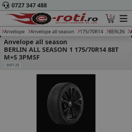
0727 347 488
0
ACASA
DESPRE NOI
Anvelope
Anvelope all season
175/70R14
BERLIN
ANVELOPE
Anvelope all season
AUTO
BERLIN ALL SEASON 1 175/70R14 88T
CAMION
M+S 3PMSF
MOTO
DOT 23
AGROINDUSTRIALE
CAUTARE DUPA
DIMENSIUNI
PRODUCATORI ANVELOPE
MARCA AUTO
BLOG
B2B - COLABORARE COMPANII
CONT
CONTACT