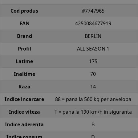
Cod produs
#7747965
EAN
4250084677919
Brand
BERLIN
Profil
ALL SEASON 1
Latime
175
Inaltime
70
Raza
14
Indice incarcare
88 = pana la 560 kg per anvelopa
Indice viteza
T = pana la 190 km/h in siguranta
Indice aderenta
B
Indice consum
D