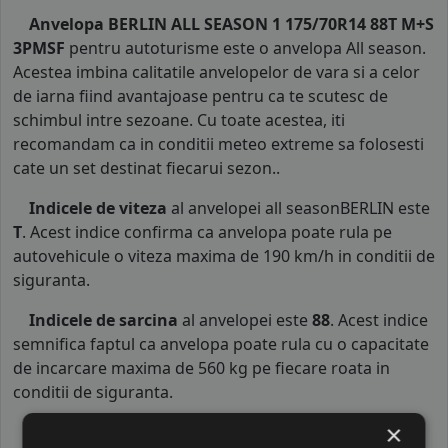
Anvelopa BERLIN ALL SEASON 1 175/70R14 88T M+S
3PMSF
pentru autoturisme este o anvelopa All season.
Acestea imbina calitatile anvelopelor de vara si a celor
de iarna fiind avantajoase pentru ca te scutesc de
schimbul intre sezoane. Cu toate acestea, iti
recomandam ca in conditii meteo extreme sa folosesti
cate un set destinat fiecarui sezon..
Indicele de viteza
al anvelopei all seasonBERLIN este
T
. Acest indice confirma ca anvelopa poate rula pe
autovehicule o viteza maxima de 190 km/h in conditii de
siguranta.
Indicele de sarcina
al anvelopei este
88
. Acest indice
semnifica faptul ca anvelopa poate rula cu o capacitate
de incarcare maxima de 560 kg pe fiecare roata in
conditii de siguranta.
×
Indicele de consum
este
D
. Acest indice reprezinta