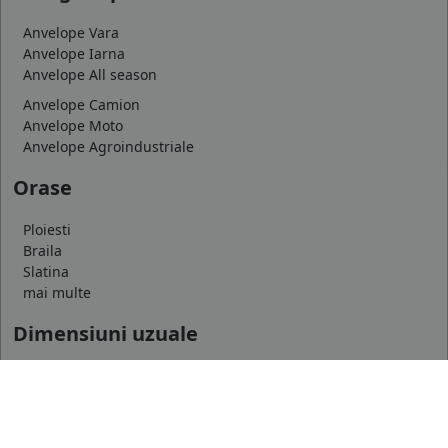
Anvelope Vara
Anvelope Iarna
Anvelope All season
Anvelope Camion
Anvelope Moto
Anvelope Agroindustriale
Orase
Ploiesti
Braila
Slatina
mai multe
Dimensiuni uzuale
175/65 R14
185/65 R15
195/65 R15
mai multe