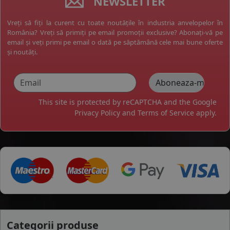
NEWSLETTER
Vreți să fiți la curent cu toate noutățile în industria anvelopelor în
România? Vreți să primiți pe email promoții exclusive? Abonați-vă pe
email și veți primi pe email o dată pe săptămână cele mai bune oferte
și noutăți.
This site is protected by reCAPTCHA and the Google
Privacy Policy
and
Terms of Service
apply.
Categorii produse