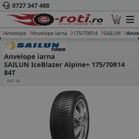
0727 347 488
0
ACASA
DESPRE NOI
Anvelope
Anvelope iarna
175/70R14
SAILUN
Anve
ANVELOPE
AUTO
CAMION
Anvelope iarna
MOTO
SAILUN IceBlazer Alpine+ 175/70R14
AGROINDUSTRIALE
84T
CAUTARE DUPA
DOT 25
DIMENSIUNI
PRODUCATORI ANVELOPE
MARCA AUTO
BLOG
B2B - COLABORARE COMPANII
CONT
CONTACT