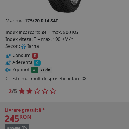
COS (
0 PRODUSE
)
Marime:
175/70 R14 84T
Index incarcare:
84
= max. 500 KG
Index viteza:
T
= max. 190 KM/h
Sezon:
Iarna
Consum
E
Aderenta
C
Zgomot
A
71 dB
Citeste mai mult despre etichetare
2
/5
Livrare gratuită *
245
RON
4
%
Discount