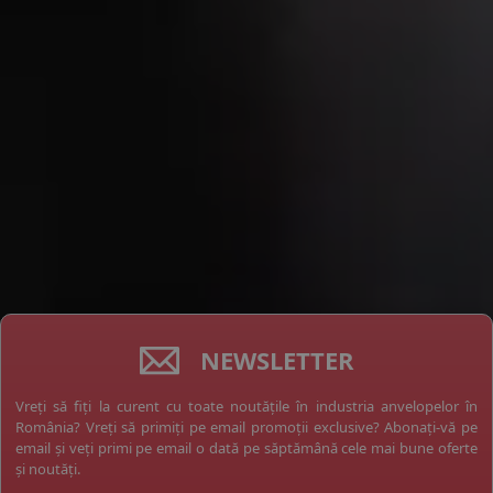
NEWSLETTER
Vreți să fiți la curent cu toate noutățile în industria anvelopelor în
România? Vreți să primiți pe email promoții exclusive? Abonați-vă pe
email și veți primi pe email o dată pe săptămână cele mai bune oferte
și noutăți.