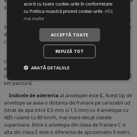
acord cu toate cookie-urile în conformitate
siguranta.
cu Politica noastră privind cookie-urile.
Află
mai multe
Indicele de sarcina
al anvelopei este
84
. Acest indice
semnifica faptul ca anvelopa poate rula cu o capacitate
de incarcare maxima de 500 kg pe fiecare roata in
ACCEPTĂ TOATE
conditii de siguranta.
REFUZĂ TOT
Indicele de consum
este
E
. Acest indice reprezinta
clasa de consum de carburant al autovehiculului. Intre
ARATĂ DETALIILE
o anvelopa cu clasa B si o alta din clasa C, consumul de
combustibil creste cu aproximativ 1 litru la fiecare 1000
km parcursi.
Indicele de aderenta
al anvelopei este
C
. Acest tip de
anvelope va avea o distanta de franare pe carosabil ud
(strat de apa intre 0.5 mm si 1.5 mm) cu 4 anvelope cu
ABS ruland cu 80 km/h, mai mare decat clasele
superioare. Intre o anvelopa din clasa de franare C si
alta din clasa E este o diferenta de aproximativ 9 metri,