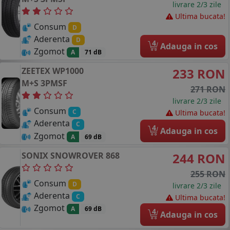
livrare 2/3 zile
Ultima bucata!
Consum
D
Aderenta
D
4
Adauga in cos
Zgomot
A
71 dB
ZEETEX
WP1000
233 RON
M+S 3PMSF
271 RON
livrare 2/3 zile
Consum
C
Ultima bucata!
Aderenta
C
4
Adauga in cos
Zgomot
A
69 dB
SONIX
SNOWROVER 868
244 RON
255 RON
Consum
D
livrare 2/3 zile
Aderenta
C
Ultima bucata!
Zgomot
A
69 dB
4
Adauga in cos