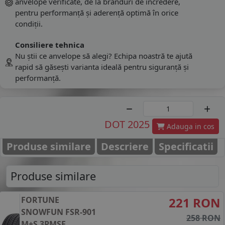
anvelope verificate, de la branduri de încredere,
pentru performanță și aderență optimă în orice
condiții.
Consiliere tehnica
Nu știi ce anvelope să alegi? Echipa noastră te ajută
rapid să găsești varianta ideală pentru siguranță și
performanță.
DOT 2025
Adauga in cos
Produse similare
Descriere
Specificatii
Produse similare
FORTUNE
221 RON
SNOWFUN FSR-901
258 RON
M+S 3PMSF