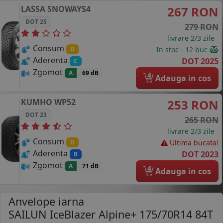
LASSA
SNOWAYS4
267 RON
DOT 25
279 RON
livrare 2/3 zile
Consum
In stoc - 12 buc
D
Aderenta
DOT 2025
C
Zgomot
A
69 dB
4
Adauga in cos
KUMHO
WP52
253 RON
DOT 23
265 RON
livrare 2/3 zile
Consum
Ultima bucata!
D
Aderenta
DOT 2023
B
Zgomot
A
71 dB
4
Adauga in cos
Anvelope iarna
SAILUN IceBlazer Alpine+ 175/70R14 84T