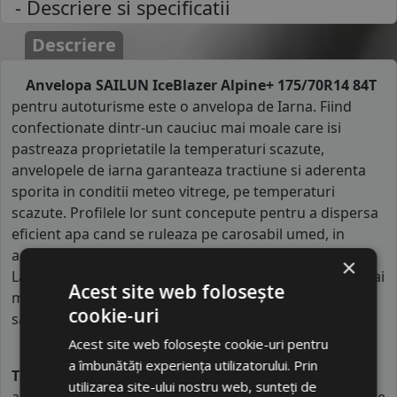
- Descriere si specificatii
Descriere
Anvelopa SAILUN IceBlazer Alpine+ 175/70R14 84T
pentru autoturisme este o anvelopa de Iarna. Fiind
confectionate dintr-un cauciuc mai moale care isi
pastreaza proprietatile la temperaturi scazute,
anvelopele de iarna garanteaza tractiune si aderenta
sporita in conditii meteo vitrege, pe temperaturi
scazute. Profilele lor sunt concepute pentru a dispersa
eficient apa cand se ruleaza pe carosabil umed, in
acelasi timp asigurand aderenta pe zapada sau noroi.
×
Lamelele prezente pe trenul de rulare impiedica cat mai
Acest site web folosește
mult patinarea rotilor la contactul cu stratul de gheata
cookie-uri
sau zapada..
Acest site web folosește cookie-uri pentru
Indicele de viteza
al anvelopei de iarnaSAILUN este
a îmbunătăți experiența utilizatorului. Prin
T
. Acest indice confirma ca anvelopa poate rula pe
utilizarea site-ului nostru web, sunteți de
autovehicule o viteza maxima de 190 km/h in conditii de