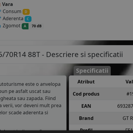
Vara
Consum
D
Aderenta
C
Zgomot
A
70 dB
75/70R14 88T
- Descriere si specificatii
Specificatii
Atribut
Va
utoturisme este o anvelopa
un pe asfalt uscat sau
Cod produs
#1
gheata sau zapada. Fiind
a verii, vor deveni mult prea
EAN
69328
elor scade aderenta si
Brand
GT 
Profil
FE1
T
. Acest indice confirma ca