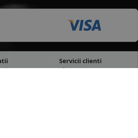
tii
Servicii clienti
testi
Cerere retur
raiova
Cerere garantie
i
Certificat garantie
Garantii
datelor personale
Contul meu
pida
Newsletter
e confidentialitate
Solicitare de date personale GDPR
 conditii
Solicitare stergere cont GDPR
 etichetare
B2B - Revanzare