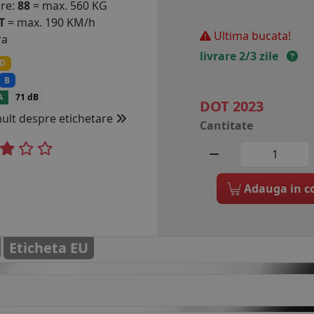
are:
88
= max. 560 KG
T
= max. 190 KM/h
Ultima bucata!
ra
livrare 2/3 zile
D
B
A
71 dB
DOT 2023
mult despre etichetare
Cantitate
Adauga in c
Eticheta EU