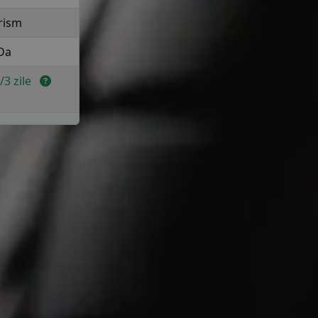
rism
Da
2/3 zile