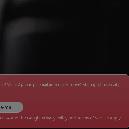
ânia? Vreți să primiți pe email promoții exclusive? Abonați-vă pe email și
APTCHA and the Google
Privacy Policy
and
Terms of Service
apply.