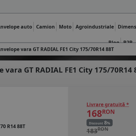
nvelope auto
Camion
Moto
Agroindustriale
Dimens
Blog
B2B
nvelope vara GT RADIAL FE1 City 175/70R14 88T
e vara
GT RADIAL FE1 City 175/70R14 
Livrare gratuită *
168
RON
8
%
Discount
/70 R14 88T
RON
183