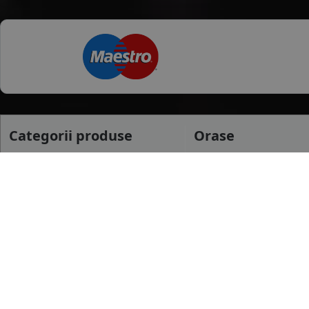
Categorii produse
Orase
Anvelope Vara
Ilfov
Anvelope Iarna
Baia Mare
Anvelope All season
Slatina
mai multe
Anvelope Camion
Anvelope Moto
Dimensiuni uzua
Anvelope Agroindustriale
175/65 R14
185/65 R15
195/65 R15
mai multe