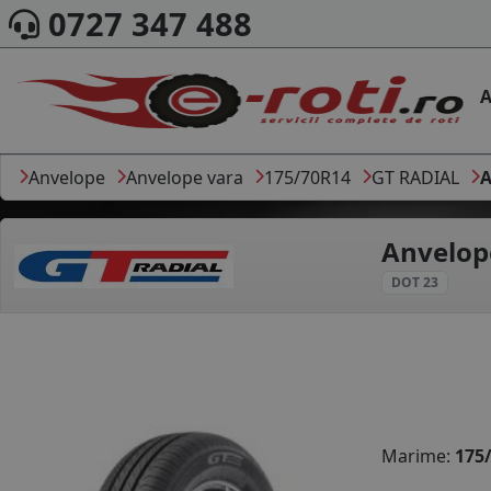
0727 347 488
A
Anvelope
Anvelope vara
175/70R14
GT RADIAL
A
Anvelop
DOT 23
Marime:
175