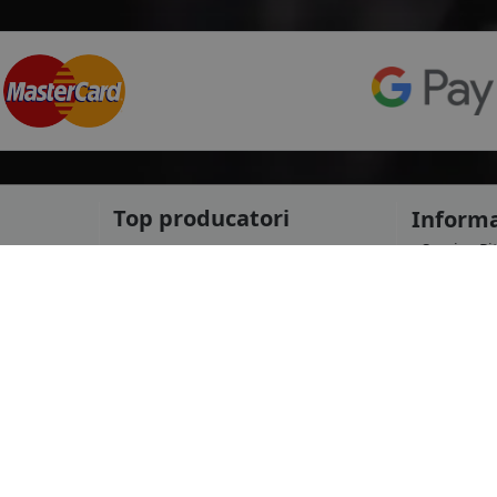
Top producatori
Informa
Service Pi
Michelin
Service C
Continental
Despre no
Goodyear
ANPC
mai multe
Protectia 
Livrare ra
le
Marca auto
Politica d
Termeni si
DACIA
Informatii
AUDI
Blog
BMW
Contact
mai multe