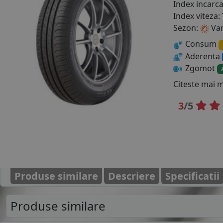
Index incarc
Index viteza:
Sezon:
Va
Consum
Aderenta
Zgomot
Citeste mai 
3
/5
Produse similare
Descriere
Specificatii
Produse similare