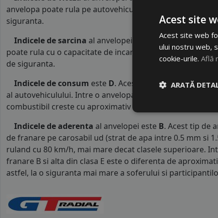
anvelopa poate rula pe autovehicule o viteza maxima de 1
Acest site w
siguranta.
Acest site web fol
Indicele de sarcina
al anvelopei este
88
. Acest indice 
ului nostru web, s
poate rula cu o capacitate de incarcare maxima de 560 kg p
cookie-urile.
Află 
de siguranta.
Indicele de consum
este
D
. Acest indice reprezinta c
ARATĂ DETAL
al autovehiculului. Intre o anvelopa cu clasa B si o alta d
combustibil creste cu aproximativ 1 litru la fiecare 1000 k
Indicele de aderenta
al anvelopei este
B
. Acest tip de 
de franare pe carosabil ud (strat de apa intre 0.5 mm si 
ruland cu 80 km/h, mai mare decat clasele superioare. Int
franare B si alta din clasa E este o diferenta de aproximat
astfel, la o siguranta mai mare a soferului si participantilor