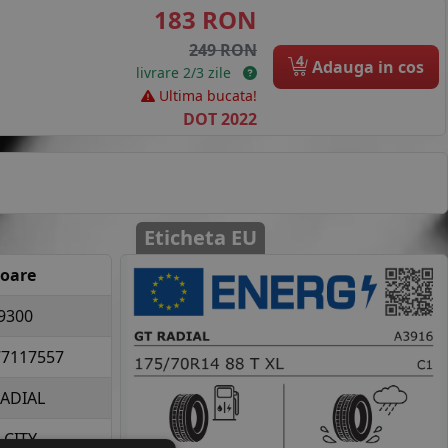
183 RON
249 RON
4
Adauga in cos
livrare 2/3 zile
Ultima bucata!
DOT 2022
Eticheta EU
loare
9300
77117557
RADIAL
 CITY