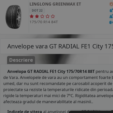
LINGLONG
GREENMAX ET
DOT 22
175/70 R14 84T
Anvelope vara
GT RADIAL FE1 City 1
Descriere
Anvelopa GT RADIAL FE1 City 175/70R14 88T
pentru a
de Vara. Anvelopele de vara au un comportament foarte b
umed, dar nu sunt recomandate pe carosabil acoperit de 
proiectate sa reziste la temperaturile ridicate din perioad
rigide la temperaturi mai mici de 7°C. Rigiditatea anvelop
afecteaza gradul de manevrabilitate al masinii..
Indicele de viteza
al anvelopei de varaGT RADIAL este