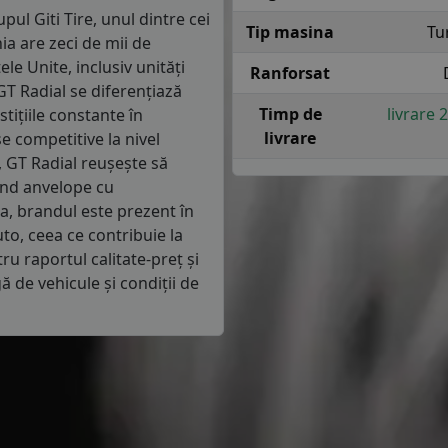
ul Giti Tire, unul dintre cei
Tip masina
Tu
a are zeci de mii de
ele Unite, inclusiv unități
Ranforsat
T Radial se diferențiază
Timp de
livrare 
stițiile constante în
livrare
e competitive la nivel
 GT Radial reușește să
ind anvelope cu
a, brandul este prezent în
o, ceea ce contribuie la
ru raportul calitate-preț și
ă de vehicule și condiții de