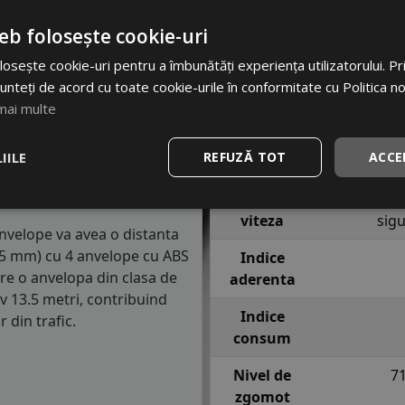
90 km/h in conditii de
Latime
eb folosește cookie-uri
osește cookie-uri pentru a îmbunătăți experiența utilizatorului. Prin
Inaltime
semnifica faptul ca anvelopa
unteți de acord cu toate cookie-urile în conformitate cu Politica n
e fiecare roata in conditii
Raza
mai multe
Indice
88 = pana 
lasa de consum de carburant
IILE
REFUZĂ TOT
ACCE
incarcare
anv
in clasa C, consumul de
m parcursi.
Indice
T = pana l
viteza
sig
anvelope va avea o distanta
1.5 mm) cu 4 anvelope cu ABS
Indice
re o anvelopa din clasa de
aderenta
iv 13.5 metri, contribuind
Indice
 din trafic.
consum
Nivel de
7
zgomot