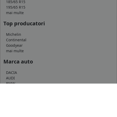
185/65 R15
195/65 R15
mai multe
Top producatori
Michelin
Continental
Goodyear
mai multe
Marca auto
DACIA
AUDI
BMW
mai multe
Informatii
Servicii clienti