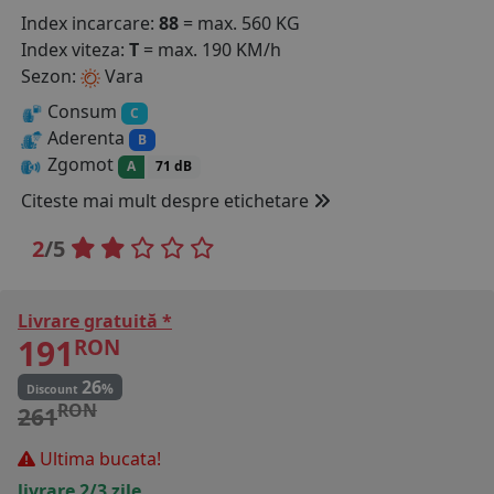
Index incarcare:
88
= max. 560 KG
COS (
0 PRODUSE
)
Index viteza:
T
= max. 190 KM/h
Sezon:
Vara
Consum
C
Aderenta
B
Zgomot
A
71 dB
Citeste mai mult despre etichetare
2
/5
Livrare gratuită *
191
RON
26
%
Discount
RON
261
Ultima bucata!
livrare 2/3 zile