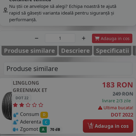
Nu știi ce anvelope să alegi? Echipa noastră te ajută
rapid să găsești varianta ideală pentru siguranță și
performanță.
Adauga in cos
Produse similare
Descriere
Specificatii
Produse similare
LINGLONG
183 RON
GREENMAX ET
249 RON
DOT 22
livrare 2/3 zile
Ultima bucata!
Consum
DOT 2022
D
Aderenta
C
4
Adauga in cos
Zgomot
A
70 dB