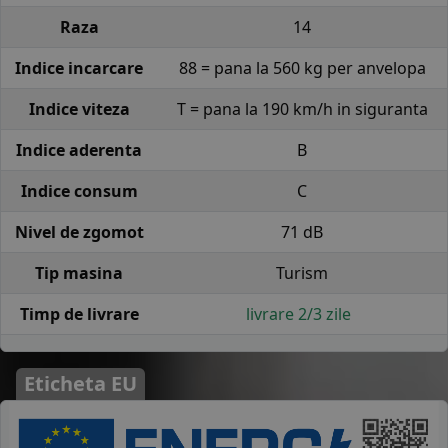
Raza
14
Indice incarcare
88 = pana la 560 kg per anvelopa
Indice viteza
T = pana la 190 km/h in siguranta
Indice aderenta
B
Indice consum
C
Nivel de zgomot
71 dB
Tip masina
Turism
Timp de livrare
livrare 2/3 zile
Eticheta EU