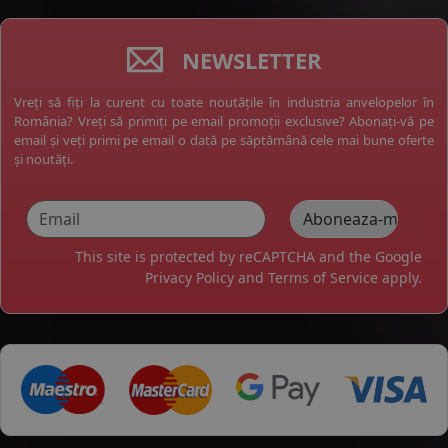
NEWSLETTER
Vreți să fiți la curent cu toate noutățile în industria anvelopelor în
România? Vreți să primiți pe email promoții exclusive? Abonați-vă pe
email și veți primi pe email o dată pe săptămână cele mai bune oferte
și noutăți.
This site is protected by reCAPTCHA and the Google
Privacy Policy
and
Terms of Service
apply.