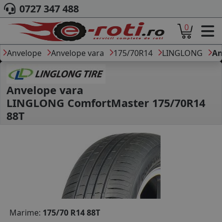
0727 347 488
0
ACASA
DESPRE NOI
Anvelope
Anvelope vara
175/70R14
LINGLONG
An
ANVELOPE
AUTO
CAMION
Anvelope vara
MOTO
LINGLONG ComfortMaster 175/70R14
AGROINDUSTRIALE
88T
CAUTARE DUPA
DIMENSIUNI
PRODUCATORI ANVELOPE
MARCA AUTO
BLOG
B2B - COLABORARE COMPANII
CONT
Marime:
175/70 R14 88T
CONTACT