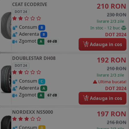
CEAT
ECODRIVE
210 RON
DOT 24
230 RON
livrare 2/3 zile
Consum
In stoc - 12 buc
B
Aderenta
DOT 2024
B
Zgomot
A
69 dB
4
Adauga in cos
DOUBLESTAR
DH08
192 RON
DOT 24
210 RON
livrare 2/3 zile
Consum
Ultima bucata!
C
Aderenta
DOT 2024
A
Zgomot
A
67 dB
4
Adauga in cos
NORDEXX
NS5000
197 RON
216 RON
Consum
D
livrare 2/3 zile