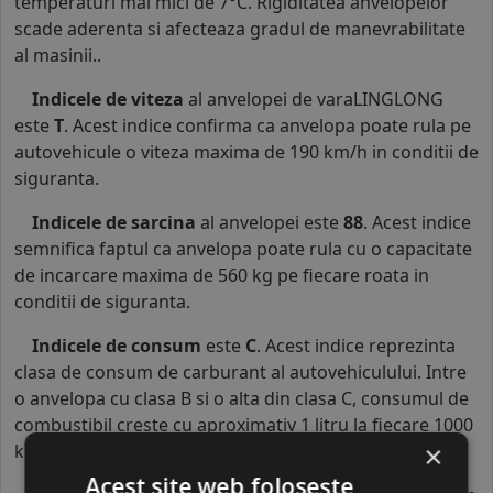
temperaturi mai mici de 7°C. Rigiditatea anvelopelor
scade aderenta si afecteaza gradul de manevrabilitate
al masinii..
Indicele de viteza
al anvelopei de varaLINGLONG
este
T
. Acest indice confirma ca anvelopa poate rula pe
autovehicule o viteza maxima de 190 km/h in conditii de
siguranta.
Indicele de sarcina
al anvelopei este
88
. Acest indice
semnifica faptul ca anvelopa poate rula cu o capacitate
de incarcare maxima de 560 kg pe fiecare roata in
conditii de siguranta.
Indicele de consum
este
C
. Acest indice reprezinta
clasa de consum de carburant al autovehiculului. Intre
o anvelopa cu clasa B si o alta din clasa C, consumul de
combustibil creste cu aproximativ 1 litru la fiecare 1000
km parcursi.
×
Acest site web folosește