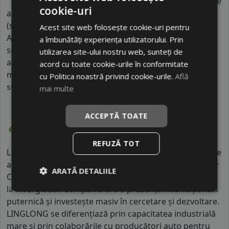
Indicele de aderenta
al anvelopei este
B
. Acest tip de
cookie-uri
anvelope va avea o distanta de franare pe carosabil ud
(strat de apa intre 0.5 mm si 1.5 mm) cu 4 anvelope cu
Acest site web folosește cookie-uri pentru
ABS ruland cu 80 km/h, mai mare decat clasele
a îmbunătăți experiența utilizatorului. Prin
superioare. Intre o anvelopa din clasa de franare B si
utilizarea site-ului nostru web, sunteți de
alta din clasa E este o diferenta de aproximativ 13.5
acord cu toate cookie-urile în conformitate
metri, contribuind astfel, la o siguranta mai mare a
cu Politica noastră privind cookie-urile.
Află
soferului si participantilor din trafic.
mai multe
ACCEPTĂ TOATE
REFUZĂ TOT
LINGLONG este unul dintre cei mai mari producători de
anvelope din China, cu fabrici în mai multe țări, inclusiv
ARATĂ DETALIILE
China, Thailanda și Serbia, și cu zeci de mii de angajați
la nivel global. Compania are o prezență internațională
puternică și investește masiv în cercetare și dezvoltare.
LINGLONG se diferențiază prin capacitatea industrială
mare și prin colaborările cu producători auto pentru