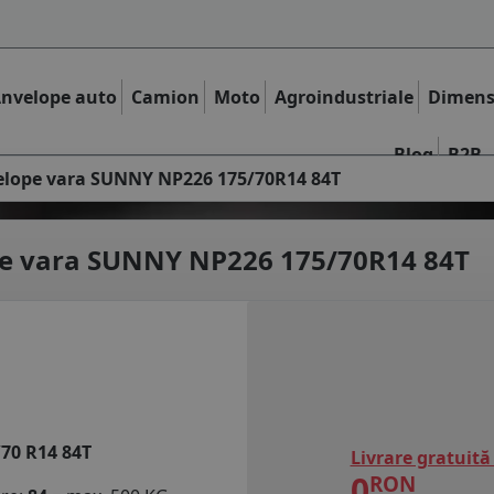
nvelope auto
Camion
Moto
Agroindustriale
Dimens
Blog
B2B
lope vara SUNNY NP226 175/70R14 84T
e vara
SUNNY NP226 175/70R14 84T
/70 R14 84T
Livrare gratuită
0
RON