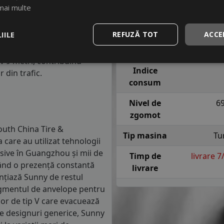
m parcursi.
Indice
T = pana l
mai multe
viteza
sig
anvelope va avea o distanta
IILE
REFUZĂ TOT
ACCE
1.5 mm) cu 4 anvelope cu ABS
Indice
re o anvelopa din clasa de
aderenta
iv 9 metri, contribuind
Indice
 din trafic.
consum
Nivel de
6
zgomot
outh China Tire &
Tip masina
Tu
 care au utilizat tehnologii
asive în Guangzhou și mii de
Timp de
livrare 
având o prezență constantă
livrare
nțiază Sunny de restul
segmentul de anvelope pentru
lor de tip V care evacuează
pe designuri generice, Sunny