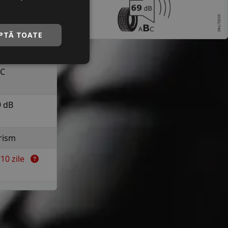
a 190 km/h in
uranta
PTĂ TOATE
C
C
9 dB
rism
7/10 zile