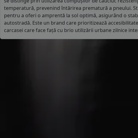
se distinge prin utilizarea compușilor de cauciuc rezistenți
temperatură, prevenind întărirea prematură a pneului. St
pentru a oferi o amprentă la sol optimă, asigurând o stabi
autostradă. Este un brand care prioritizează accesibilitate
carcasei care face față cu brio utilizării urbane zilnice int