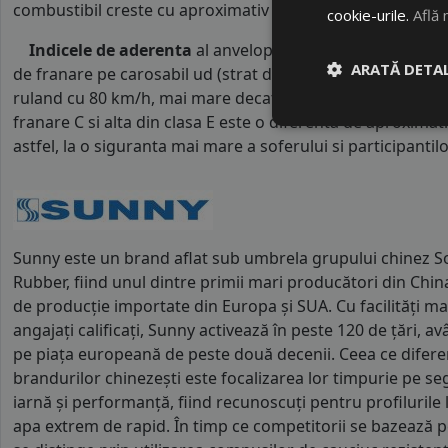
combustibil creste cu aproximativ 1 litru la fiecare 1000 k
cookie-urile.
Află 
Indicele de aderenta
al anvelopei este
C
. Acest tip de 
ARATĂ DETAL
de franare pe carosabil ud (strat de apa intre 0.5 mm si 
ruland cu 80 km/h, mai mare decat clasele superioare. Int
franare C si alta din clasa E este o diferenta de aproximat
astfel, la o siguranta mai mare a soferului si participantilor
Sunny este un brand aflat sub umbrela grupului chinez S
Rubber, fiind unul dintre primii mari producători din China
de producție importate din Europa și SUA. Cu facilități m
angajați calificați, Sunny activează în peste 120 de țări, 
pe piața europeană de peste două decenii. Ceea ce difere
brandurilor chinezești este focalizarea lor timpurie pe 
iarnă și performanță, fiind recunoscuți pentru profilurile 
apa extrem de rapid. În timp ce competitorii se bazează 