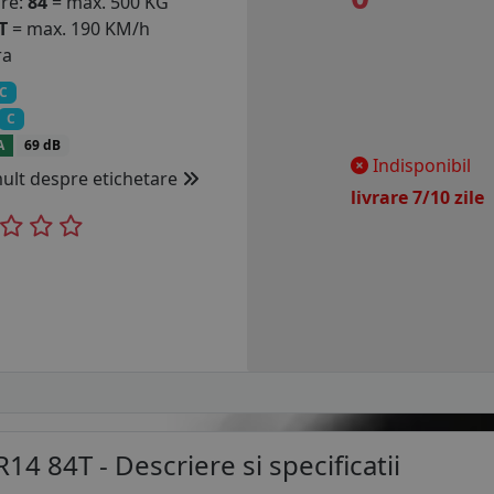
are:
84
= max. 500 KG
T
= max. 190 KM/h
ra
C
C
A
69 dB
Indisponibil
mult despre etichetare
livrare 7/10 zil
R14 84T
- Descriere si specificatii