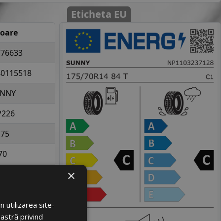
Eticheta EU
loare
776633
40115518
NNY
P226
175
70
×
14
la 500 kg per
 utilizarea site-
elopa
oastră privind