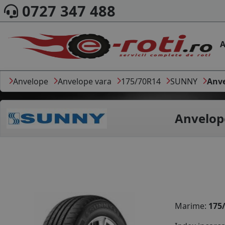
0727 347 488
A
Anvelope
Anvelope vara
175/70R14
SUNNY
Anve
Anvelop
Marime:
175