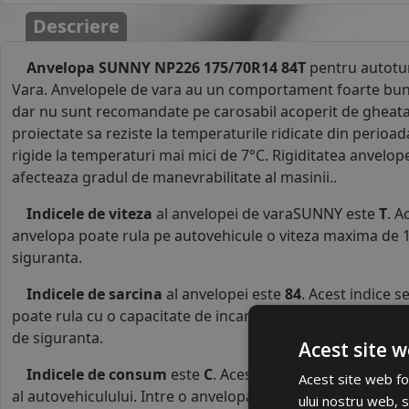
Descriere
Anvelopa SUNNY NP226 175/70R14 84T
pentru autotu
Vara. Anvelopele de vara au un comportament foarte bun
dar nu sunt recomandate pe carosabil acoperit de gheata
proiectate sa reziste la temperaturile ridicate din perioad
rigide la temperaturi mai mici de 7°C. Rigiditatea anvelop
afecteaza gradul de manevrabilitate al masinii..
Indicele de viteza
al anvelopei de varaSUNNY este
T
. A
anvelopa poate rula pe autovehicule o viteza maxima de 1
siguranta.
Indicele de sarcina
al anvelopei este
84
. Acest indice 
poate rula cu o capacitate de incarcare maxima de 500 kg p
de siguranta.
Acest site w
Indicele de consum
este
C
. Acest indice reprezinta cl
Acest site web fol
al autovehiculului. Intre o anvelopa cu clasa B si o alta d
ului nostru web, s