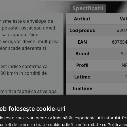
Specificatii
Atribut
Va
risme este o anvelopa de
 pe asfalt uscat sau umed,
Cod produs
#20
 sau zapada. Fiind
a verii, vor deveni mult prea
EAN
69765
elor scade aderenta si
Brand
SU
Profil
N
cest indice confirma ca
90 km/h in conditii de
Latime
Inaltime
semnifica faptul ca anvelopa
e fiecare roata in conditii
Raza
eb folosește cookie-uri
Indice
84 = pana 
asa de consum de carburant
osește cookie-uri pentru a îmbunătăți experiența utilizatorului. Prin
incarcare
anv
in clasa C, consumul de
unteți de acord cu toate cookie-urile în conformitate cu Politica n