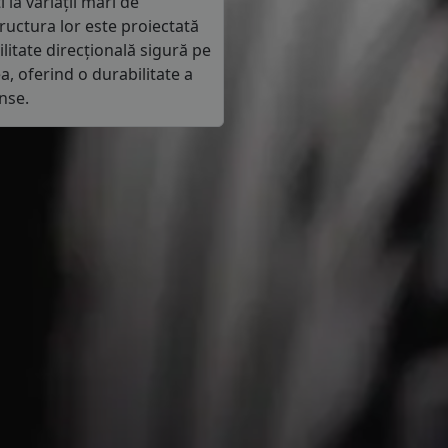
 la variații mari de
ructura lor este proiectată
litate direcțională sigură pe
a, oferind o durabilitate a
ense.