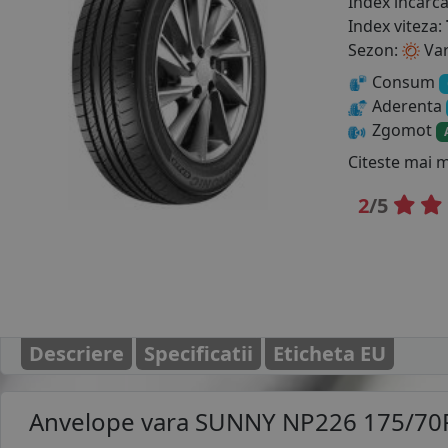
Index incarc
Index viteza:
Sezon:
Va
Consum
Aderenta
Zgomot
Citeste mai 
2
/5
Descriere
Specificatii
Eticheta EU
Anvelope vara
SUNNY NP226 175/70