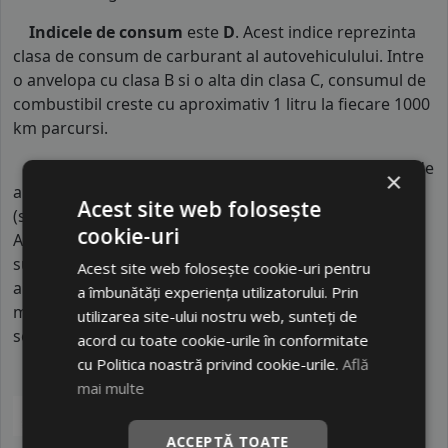
Indicele de consum
este
D
. Acest indice reprezinta
clasa de consum de carburant al autovehiculului. Intre
o anvelopa cu clasa B si o alta din clasa C, consumul de
combustibil creste cu aproximativ 1 litru la fiecare 1000
km parcursi.
Indicele de aderenta
al anvelopei este
D
. Acest tip de
×
anvelope va avea o distanta de franare pe carosabil ud
Acest site web folosește
(strat de apa intre 0.5 mm si 1.5 mm) cu 4 anvelope cu
cookie-uri
ABS ruland cu 80 km/h, mai mare decat clasele
superioare. Intre o anvelopa din clasa de franare D si
Acest site web folosește cookie-uri pentru
alta din clasa E este o diferenta de aproximativ 4.5
a îmbunătăți experiența utilizatorului. Prin
metri, contribuind astfel, la o siguranta mai mare a
utilizarea site-ului nostru web, sunteți de
soferului si participantilor din trafic.
acord cu toate cookie-urile în conformitate
cu Politica noastră privind cookie-urile.
Află
mai multe
ACCEPTĂ TOATE