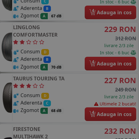
Consum
C
In stoc - 6 buc
Aderenta
B
4
Adauga in cos
Zgomot
A
67 dB
LINGLONG
229 RON
COMFORTMASTER
312 RON
livrare 2/3 zile
Consum
D
In stoc - 6 buc
Aderenta
B
4
Adauga in cos
Zgomot
A
70 dB
TAURUS
TOURING TA
227 RON
249 RON
Consum
D
livrare 2/3 zile
Aderenta
C
Ultimele 2 bucati!
Zgomot
A
68 dB
4
Adauga in cos
FIRESTONE
232 RON
MULTIHAWK 2