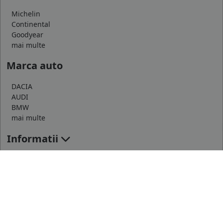
Michelin
Continental
Goodyear
mai multe
Marca auto
DACIA
AUDI
BMW
mai multe
Informatii
Servicii clienti
Toate drepturile rezervate © 2026 Procar Top Dumbravei S.R.L.