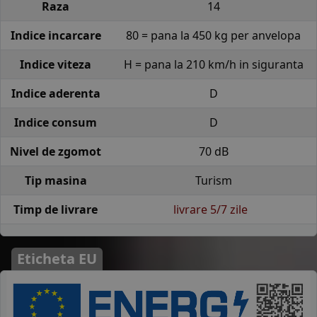
Raza
14
Indice incarcare
80 = pana la 450 kg per anvelopa
Indice viteza
H = pana la 210 km/h in siguranta
Indice aderenta
D
Indice consum
D
Nivel de zgomot
70 dB
Tip masina
Turism
Timp de livrare
livrare 5/7 zile
Eticheta EU