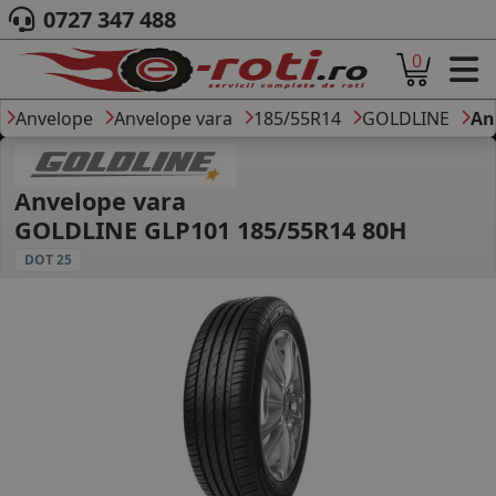
0727 347 488
0
ACASA
DESPRE NOI
Anvelope
Anvelope vara
185/55R14
GOLDLINE
An
ANVELOPE
AUTO
CAMION
Anvelope vara
MOTO
GOLDLINE GLP101 185/55R14 80H
AGROINDUSTRIALE
DOT 25
CAUTARE DUPA
DIMENSIUNI
PRODUCATORI ANVELOPE
MARCA AUTO
BLOG
B2B - COLABORARE COMPANII
CONT
CONTACT