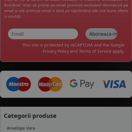
România? Vreți să primiți pe email promoții exclusive? Abonați-vă pe
email și veți primi pe email o dată pe săptămână cele mai bune oferte
și noutăți.
This site is protected by reCAPTCHA and the Google
Privacy Policy
and
Terms of Service
apply.
Categorii produse
Anvelope Vara