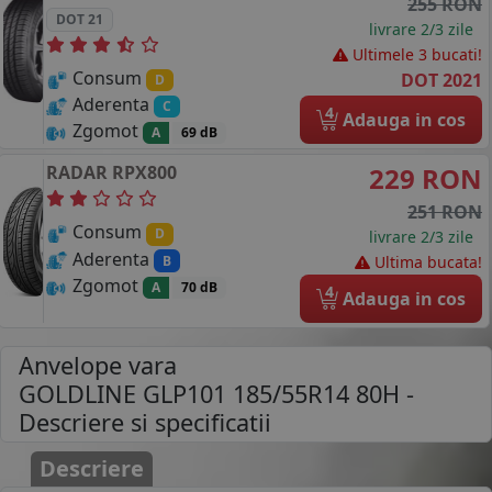
255 RON
DOT 21
livrare 2/3 zile
Ultimele 3 bucati!
Consum
DOT 2021
D
Aderenta
C
4
Adauga in cos
Zgomot
A
69 dB
RADAR
RPX800
229 RON
251 RON
Consum
D
livrare 2/3 zile
Aderenta
B
Ultima bucata!
Zgomot
A
70 dB
4
Adauga in cos
Anvelope vara
GOLDLINE GLP101 185/55R14 80H
-
Descriere si specificatii
Descriere