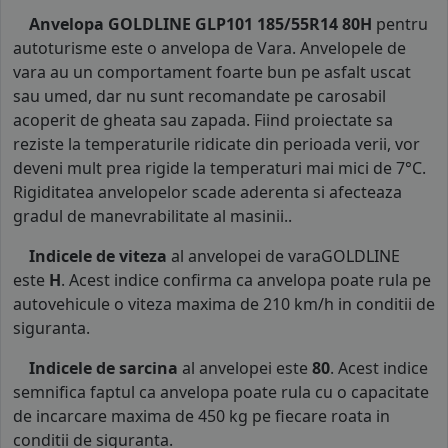
Anvelopa GOLDLINE GLP101 185/55R14 80H
pentru
autoturisme este o anvelopa de Vara. Anvelopele de
vara au un comportament foarte bun pe asfalt uscat
sau umed, dar nu sunt recomandate pe carosabil
acoperit de gheata sau zapada. Fiind proiectate sa
reziste la temperaturile ridicate din perioada verii, vor
deveni mult prea rigide la temperaturi mai mici de 7°C.
Rigiditatea anvelopelor scade aderenta si afecteaza
gradul de manevrabilitate al masinii..
Indicele de viteza
al anvelopei de varaGOLDLINE
este
H
. Acest indice confirma ca anvelopa poate rula pe
autovehicule o viteza maxima de 210 km/h in conditii de
siguranta.
Indicele de sarcina
al anvelopei este
80
. Acest indice
semnifica faptul ca anvelopa poate rula cu o capacitate
de incarcare maxima de 450 kg pe fiecare roata in
conditii de siguranta.