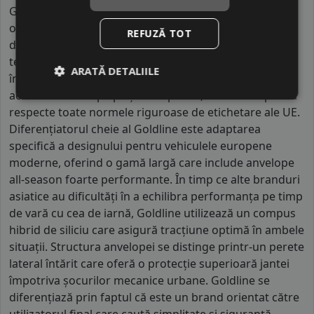
Goldline este un brand privat dezvoltat de grupul
olandez Van den Ban, fiind produs în fabrici partenere
REFUZĂ TOT
de mari dimensiuni din Asia sub o supraveghere
tehnică europeană strictă. Cu mii de angajați implicați
ARATĂ DETALIILE
în procesele de vulcanizare și logistică, Goldline
activează intens pe piața europeană, fiind conceput să
respecte toate normele riguroase de etichetare ale UE.
Diferențiatorul cheie al Goldline este adaptarea
specifică a designului pentru vehiculele europene
moderne, oferind o gamă largă care include anvelope
all-season foarte performante. În timp ce alte branduri
asiatice au dificultăți în a echilibra performanța pe timp
de vară cu cea de iarnă, Goldline utilizează un compus
hibrid de siliciu care asigură tracțiune optimă în ambele
situații. Structura anvelopei se distinge printr-un perete
lateral întărit care oferă o protecție superioară jantei
împotriva șocurilor mecanice urbane. Goldline se
diferențiază prin faptul că este un brand orientat către