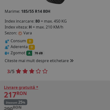
COS (
0 PRODUSE
)
Marime:
185/55 R14 80H
Index incarcare:
80
= max. 450 KG
Index viteza:
H
= max. 210 KM/h
Sezon:
Vara
Consum
D
Aderenta
D
Zgomot
A
70 dB
Citeste mai mult despre etichetare
3
/5
Livrare gratuită *
217
RON
25
%
Discount
RON
290