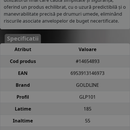
utilizatorul final care caută simplitate și siguranță,
oferind un produs echilibrat, cu o uzură predictibilă și o
manevrabilitate precisă pe drumuri umede, eliminând
riscurile asociate anvelopelor de buget necertificate.
Specificatii
Atribut
Valoare
Cod produs
#14654893
EAN
6953913146973
Brand
GOLDLINE
Profil
GLP101
Latime
185
Inaltime
55