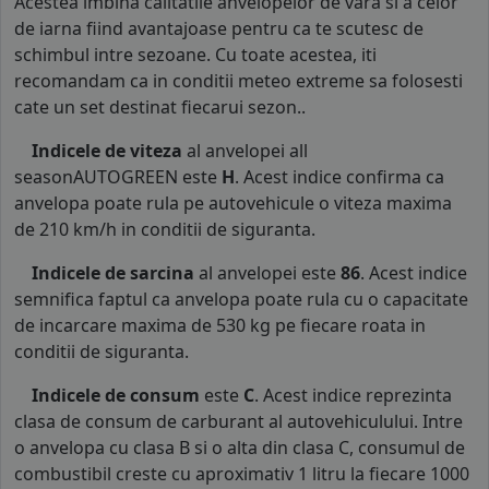
Acestea imbina calitatile anvelopelor de vara si a celor
de iarna fiind avantajoase pentru ca te scutesc de
schimbul intre sezoane. Cu toate acestea, iti
recomandam ca in conditii meteo extreme sa folosesti
cate un set destinat fiecarui sezon..
Indicele de viteza
al anvelopei all
seasonAUTOGREEN este
H
. Acest indice confirma ca
anvelopa poate rula pe autovehicule o viteza maxima
de 210 km/h in conditii de siguranta.
Indicele de sarcina
al anvelopei este
86
. Acest indice
semnifica faptul ca anvelopa poate rula cu o capacitate
de incarcare maxima de 530 kg pe fiecare roata in
conditii de siguranta.
Indicele de consum
este
C
. Acest indice reprezinta
clasa de consum de carburant al autovehiculului. Intre
o anvelopa cu clasa B si o alta din clasa C, consumul de
combustibil creste cu aproximativ 1 litru la fiecare 1000