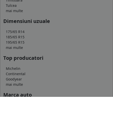
Timisoara
Tulcea
mai multe
Dimensiuni uzuale
175/65 R14
185/65 R15
195/65 R15
mai multe
Top producatori
Michelin
Continental
Goodyear
mai multe
Marca auto
DACIA
AUDI