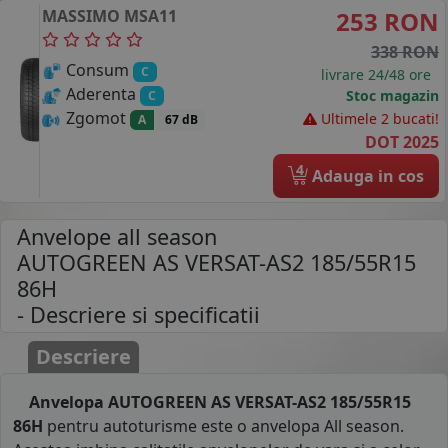
MASSIMO
MSA11
253 RON
338 RON
Consum
C
livrare 24/48 ore
Aderenta
Stoc magazin
C
Zgomot
Ultimele 2 bucati!
A
67 dB
DOT 2025
4
Adauga in cos
Anvelope all season
AUTOGREEN AS VERSAT-AS2 185/55R15
86H
- Descriere si specificatii
Descriere
Anvelopa AUTOGREEN AS VERSAT-AS2 185/55R15
86H
pentru autoturisme este o anvelopa All season.