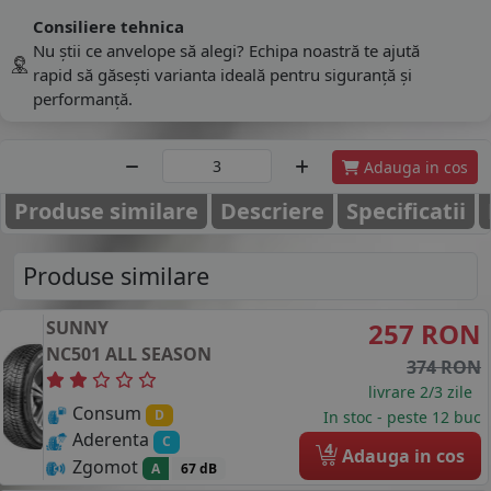
Consiliere tehnica
Nu știi ce anvelope să alegi? Echipa noastră te ajută
rapid să găsești varianta ideală pentru siguranță și
performanță.
Adauga in cos
Produse similare
Descriere
Specificatii
Produse similare
SUNNY
257 RON
NC501 ALL SEASON
374 RON
livrare 2/3 zile
Consum
D
In stoc - peste 12 buc
Aderenta
C
4
Adauga in cos
Zgomot
A
67 dB