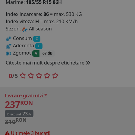
Marime:
185/55 R15 86H
COS (
0 PRODUSE
)
Index incarcare:
86
= max. 530 KG
Index viteza:
H
= max. 210 KM/h
Sezon:
All season
Consum
C
Aderenta
C
Zgomot
A
67 dB
Citeste mai mult despre etichetare
0
/5
Livrare gratuită *
237
RON
23
%
Discount
RON
310
Ultimele 3 bucati!