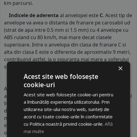
km parcursi.
Indicele de aderenta
al anvelopei este
C
. Acest tip de
anvelope va avea o distanta de franare pe carosabil ud
(strat de apa intre 0.5 mm si 1.5 mm) cu 4 anvelope cu
ABS ruland cu 80 km/h, mai mare decat clasele
superioare. Intre o anvelopa din clasa de franare C si
alta din clasa E este o diferenta de aproximativ 9 metri,
contribuind astfel, la o siguranta mai mare a soferului
si participantilor din trafic.
×
Acest site web folosește
cookie-uri
AUTOGREEN este un brand emergent din industria
Acest site web folosește cookie-uri pentru
anvelopelor, cu producție concentrată în Asia, în special
a îmbunătăți experiența utilizatorului. Prin
în China, unde operează fabrici moderne cu câteva mii
utilizarea site-ului nostru web, sunteți de
de angajați. Compania face parte dintr-un grup mai
acord cu toate cookie-urile în conformitate
mare care produce anvelope pentru diverse aplicații,
cu Politica noastră privind cookie-urile.
Află
inclusiv industriale. AUTOGREEN se remarcă prin
mai multe
orientarea către eficiență energetică și reducerea