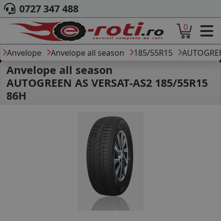
0727 347 488
0
ACASA
DESPRE NOI
Anvelope
Anvelope all season
185/55R15
AUTOGRE
ANVELOPE
Anvelope all season
AUTO
AUTOGREEN AS VERSAT-AS2 185/55R15
CAMION
86H
MOTO
AGROINDUSTRIALE
CAUTARE DUPA
DIMENSIUNI
PRODUCATORI ANVELOPE
MARCA AUTO
BLOG
B2B - COLABORARE COMPANII
CONT
CONTACT