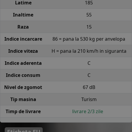
Latime
185
Inaltime
55
Raza
15
Indice incarcare
86 = pana la 530 kg per anvelopa
Indice viteza
H = pana la 210 km/h in siguranta
Indice aderenta
C
Indice consum
C
Nivel de zgomot
67 dB
Tip masina
Turism
Timp de livrare
livrare 2/3 zile
Eticheta EU