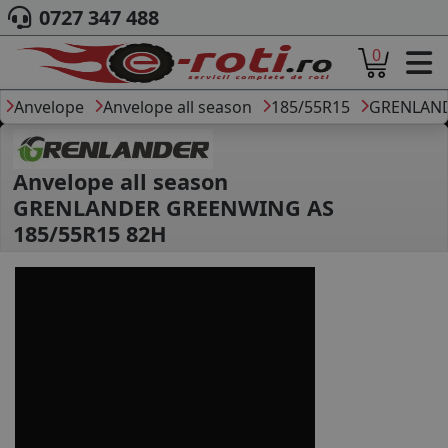
0727 347 488
0
ACASA
DESPRE NOI
Anvelope
Anvelope all season
185/55R15
GRENLAN
ANVELOPE
AUTO
CAMION
Anvelope all season
MOTO
GRENLANDER GREENWING AS
AGROINDUSTRIALE
185/55R15 82H
CAUTARE DUPA
DIMENSIUNI
PRODUCATORI ANVELOPE
MARCA AUTO
BLOG
B2B - COLABORARE COMPANII
CONT
CONTACT