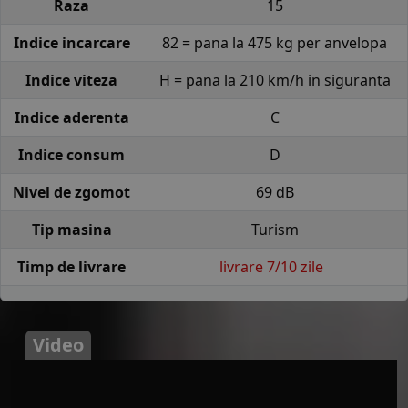
Raza
15
Indice incarcare
82 = pana la 475 kg per anvelopa
Indice viteza
H = pana la 210 km/h in siguranta
Indice aderenta
C
Indice consum
D
Nivel de zgomot
69 dB
Tip masina
Turism
Timp de livrare
livrare 7/10 zile
Video