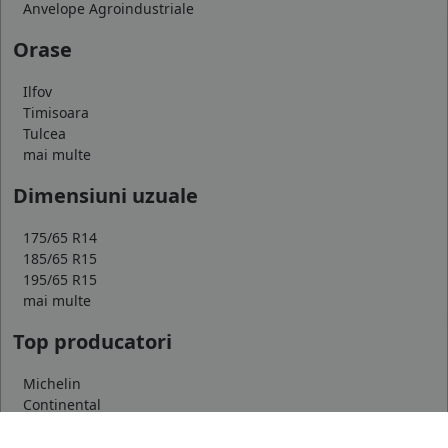
Anvelope Agroindustriale
Orase
Ilfov
Timisoara
Tulcea
mai multe
Dimensiuni uzuale
175/65 R14
185/65 R15
195/65 R15
mai multe
Top producatori
Michelin
Continental
Goodyear
mai multe