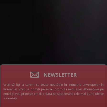
NEWSLETTER
Vreți să fiți la curent cu toate noutățile în industria anvelopelor în
România? Vreți să primiți pe email promoții exclusive? Abonați-vă pe
email și veți primi pe email o dată pe săptămână cele mai bune oferte
și noutăți.