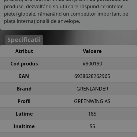
produse, dezvoltând soluții care răspund cerințelor
pieței globale, rămânând un competitor important pe
piața internațională de anvelope.
Specificatii
Atribut
Valoare
Cod produs
#900190
EAN
6938628262965
Brand
GRENLANDER
Profil
GREENWING AS
Latime
185
Inaltime
55