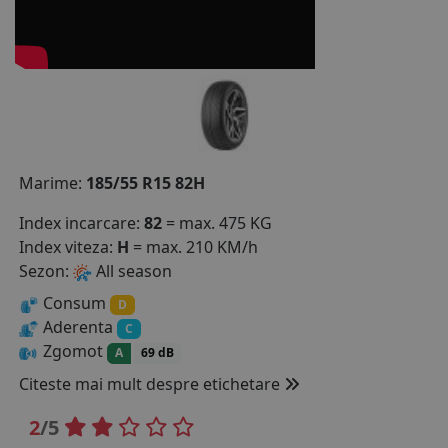
COS (
0 PRODUSE
)
Marime:
185/55 R15 82H
Index incarcare:
82
= max. 475 KG
Index viteza:
H
= max. 210 KM/h
Sezon:
All season
Consum
D
Aderenta
C
Zgomot
A
69 dB
Citeste mai mult despre etichetare
2
/5