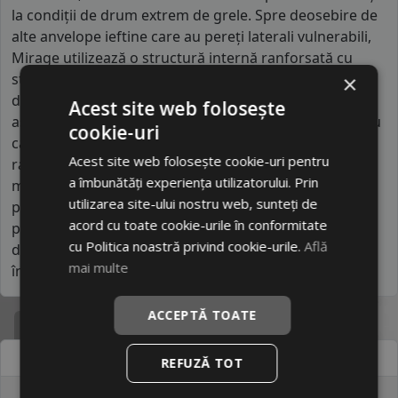
la condiții de drum extrem de grele. Spre deosebire de
alte anvelope ieftine care au pereți laterali vulnerabili,
Mirage utilizează o structură internă ranforsată cu
straturi suplimentare de nylon, ceea ce previne
×
deformările cauzate de impactul cu gropile. De
Acest site web folosește
asemenea, se distinge prin designul benzii de rulare cu
cookie-uri
caneluri largi, special concepute pentru o evacuare
Acest site web folosește cookie-uri pentru
rapidă a apei și a noroiului, oferind o tracțiune peste
a îmbunătăți experiența utilizatorului. Prin
medie în condiții meteo nefavorabile. Este un brand
utilizarea site-ului nostru web, sunteți de
pragmatic, care oferă o durată de viață ridicată a
acord cu toate cookie-urile în conformitate
produsului, fiind extrem de popular printre posesorii
cu Politica noastră privind cookie-urile.
Află
de vehicule utilitare care au nevoie de o anvelopă de
mai multe
încredere ce nu necesită investiții frecvente.
ACCEPTĂ TOATE
Specificatii
Atribut
Valoare
REFUZĂ TOT
Cod produs
#49438431