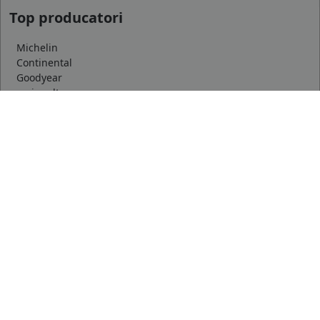
Top producatori
Michelin
Continental
Goodyear
mai multe
Marca auto
DACIA
AUDI
BMW
mai multe
Informatii
Servicii clienti