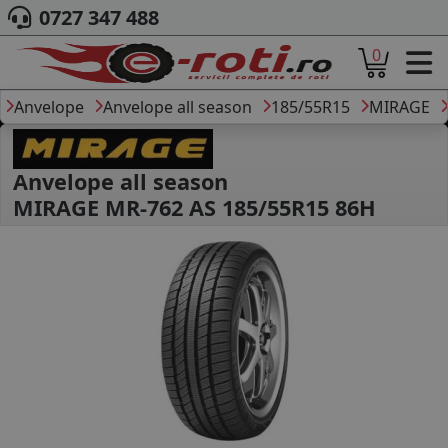
0727 347 488
0
ACASA
DESPRE NOI
Anvelope
Anvelope all season
185/55R15
MIRAGE
ANVELOPE
AUTO
CAMION
Anvelope all season
MOTO
MIRAGE MR-762 AS 185/55R15 86H
AGROINDUSTRIALE
CAUTARE DUPA
DIMENSIUNI
PRODUCATORI ANVELOPE
MARCA AUTO
BLOG
B2B - COLABORARE COMPANII
CONT
CONTACT