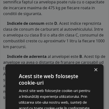
semnifica faptul ca anvelopa poate rula cu o capacitate
de incarcare maxima de 475 kg pe fiecare roata in
conditii de siguranta.
Indicele de consum
este
D
. Acest indice reprezinta
clasa de consum de carburant al autovehiculului. Intre
o anvelopa cu clasa B si o alta din clasa C, consumul de
combustibil creste cu aproximativ 1 litru la fiecare 1000
km parcursi.
Indicele de aderenta
al anvelopei este
B
. Acest tip de
anvelope va avea o distanta de franare pe carosabil ud
(strat de apa intre 0.5 mm si 1.5 mm) cu 4 anvelope cu
×
ABS ruland cu 80 km/h, mai mare decat clasele
Acest site web folosește
superioare. Intre o anvelopa din clasa de franare B si
cookie-uri
alta din clasa E este o diferenta de aproximativ 13.5
Acest site web folosește cookie-uri pentru
metri, contribuind astfel, la o siguranta mai mare a
a îmbunătăți experiența utilizatorului. Prin
soferului si participantilor din trafic.
utilizarea site-ului nostru web, sunteți de
acord cu toate cookie-urile în conformitate