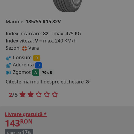
COS (
0 PRODUSE
)
Marime:
185/55 R15 82V
Index incarcare:
82
= max. 475 KG
Index viteza:
V
= max. 240 KM/h
Sezon:
Vara
Consum
D
Aderenta
B
Zgomot
A
70 dB
Citeste mai mult despre etichetare
2
/5
Livrare gratuită *
143
RON
17
%
Discount