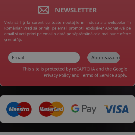
NEWSLETTER
Vreți să fiți la curent cu toate noutățile în industria anvelopelor în
România? Vreți să primiți pe email promoții exclusive? Abonați-vă pe
email și veți primi pe email o dată pe săptămână cele mai bune oferte
și noutăți.
This site is protected by reCAPTCHA and the Google
Privacy Policy
and
Terms of Service
apply.