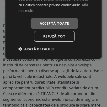
cu Politica noastră privind cookie-urile.
Află
mai multe
TRIANGLE este unul dintre cei mai importanți
ACCEPTĂ TOATE
producători de anvelope din China, cu o prezență
globală solidă și o infrastructură industrială
impresionantă. Compania operează mai multe fabrici
REFUZĂ TOT
moderne și are zeci de mii de angajați implicați în
producție, cercetare și dezvoltare, precum și în
ARATĂ DETALIILE
distribuția produselor la nivel internațional. TRIANGLE
investește constant în tehnologie și colaborează cu
instituții de cercetare pentru a dezvolta anvelope
performante pentru diverse aplicații, de la autoturisme
până la vehicule industriale. Anvelopele sale sunt
apreciate pentru durabilitate, stabilitate și
comportament predictibil în condiții variate de drum.
Ceea ce diferențiază TRIANGLE de alte branduri din
segmentul economic este nivelul ridicat de integrare
tehnologică și capacitatea de a produce la scară mare