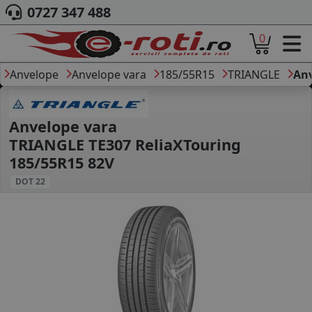
0727 347 488
0
ACASA
DESPRE NOI
Anvelope
Anvelope vara
185/55R15
TRIANGLE
Anv
ANVELOPE
AUTO
CAMION
Anvelope vara
MOTO
TRIANGLE TE307 ReliaXTouring
AGROINDUSTRIALE
185/55R15 82V
CAUTARE DUPA
DOT 22
DIMENSIUNI
PRODUCATORI ANVELOPE
MARCA AUTO
BLOG
B2B - COLABORARE COMPANII
CONT
CONTACT