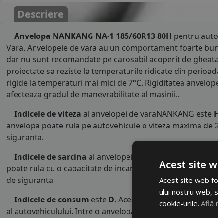
Descriere
Anvelopa NANKANG NA-1 185/60R13 80H
pentru auto
Vara. Anvelopele de vara au un comportament foarte bun
dar nu sunt recomandate pe carosabil acoperit de gheata
proiectate sa reziste la temperaturile ridicate din perioad
rigide la temperaturi mai mici de 7°C. Rigiditatea anvelop
afecteaza gradul de manevrabilitate al masinii..
Indicele de viteza
al anvelopei de varaNANKANG este
anvelopa poate rula pe autovehicule o viteza maxima de 2
siguranta.
Indicele de sarcina
al anvelopei este
80
. Acest indice 
Acest site w
poate rula cu o capacitate de incarcare maxima de 450 kg p
de siguranta.
Acest site web fol
ului nostru web, s
Indicele de consum
este
D
. Acest indice reprezinta c
cookie-urile.
Află 
al autovehiculului. Intre o anvelopa cu clasa B si o alta d