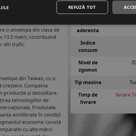
m parcursi.
Indice
H = pana l
IILE
REFUZĂ TOT
ACCE
viteza
sig
anvelope va avea o distanta
1.5 mm) cu 4 anvelope cu ABS
Indice
re o anvelopa din clasa de
aderenta
iv 13.5 metri, contribuind
Indice
 din trafic.
consum
Nivel de
7
zgomot
nvelope din Taiwan, cu o
Tip masina
Tu
uă creștere. Compania
n producție și dezvoltare.
Timp de
livrare 
irea tehnologiilor de
livrare
internaționale. Produsele
nțe echilibrate în condiții
 segmentul economic constă
Comparativ cu alte mărci