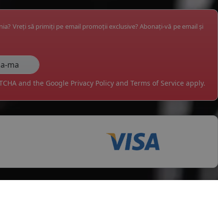
ânia? Vreți să primiți pe email promoții exclusive? Abonați-vă pe email și
APTCHA and the Google
Privacy Policy
and
Terms of Service
apply.
tii
Servicii clienti
testi
Cerere retur