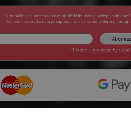
Vreți să fiți la curent cu toate noutățile în industria anvelopelor în Rom
veți primi pe email o dată pe săptămână cele mai bune oferte și noutăți.
This site is protected by reC
Top producatori
Informa
Service Pi
Michelin