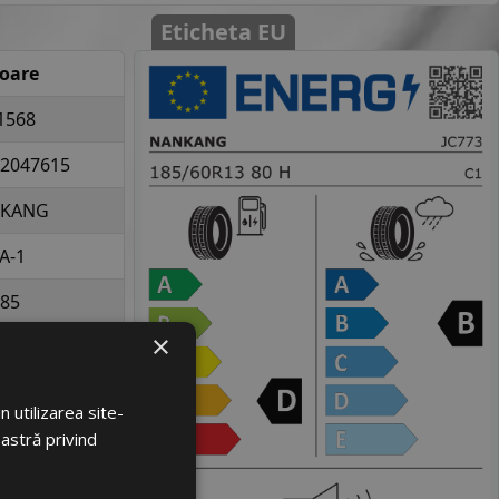
Eticheta EU
loare
1568
2047615
KANG
A-1
85
×
60
13
 utilizarea site-
la 450 kg per
oastră privind
elopa