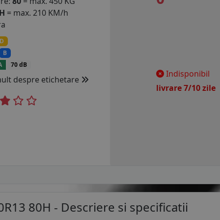
are:
80
= max. 450 KG
H
= max. 210 KM/h
ra
D
B
A
70 dB
Indisponibil
mult despre etichetare
livrare 7/10 zil
0R13 80H
- Descriere si specificatii