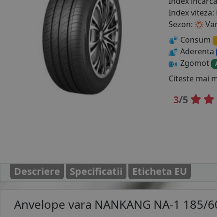
Index incarc
Index viteza:
Sezon:
Va
Consum
Aderenta
Zgomot
Citeste mai 
3
/5
Descriere
Specificatii
Eticheta EU
Anvelope vara
NANKANG NA-1 185/6