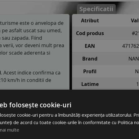
Specificatii
Atribut
Va
turisme este o anvelopa de
 pe asfalt uscat sau umed,
Cod produs
#2
 sau zapada. Fiind
a verii, vor deveni mult prea
EAN
471762
elor scade aderenta si
Brand
NAN
Profil
N
H
. Acest indice confirma ca
10 km/h in conditii de
Latime
1
Inaltime
semnifica faptul ca anvelopa
eb folosește cookie-uri
e fiecare roata in conditii
Raza
osește cookie-uri pentru a îmbunătăți experiența utilizatorului. Prin
Indice
80 = pana 
unteți de acord cu toate cookie-urile în conformitate cu Politica n
lasa de consum de carburant
incarcare
anv
mai multe
in clasa C, consumul de