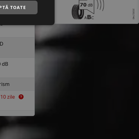
a 210 km/h in
PTĂ TOATE
uranta
B
D
0 dB
rism
7/10 zile