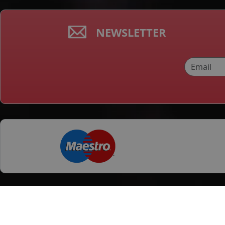
NEWSLETTER
Categorii produse
Orase
Anvelope Vara
Alba Iulia