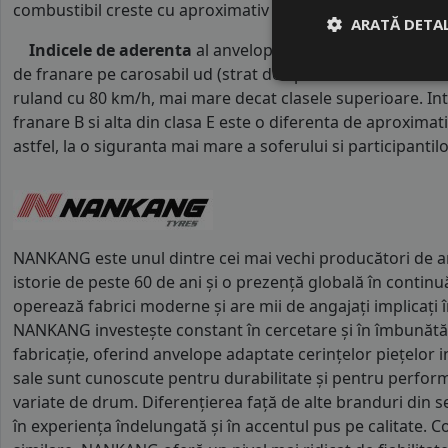
combustibil creste cu aproximativ 1 litru la fiecare 1000 k
ARATĂ DETAL
Indicele de aderenta
al anvelopei este
B
. Acest tip de 
de franare pe carosabil ud (strat de apa intre 0.5 mm si 
ruland cu 80 km/h, mai mare decat clasele superioare. Int
franare B si alta din clasa E este o diferenta de aproximat
astfel, la o siguranta mai mare a soferului si participantilor
NANKANG este unul dintre cei mai vechi producători de a
istorie de peste 60 de ani și o prezență globală în contin
operează fabrici moderne și are mii de angajați implicați î
NANKANG investește constant în cercetare și în îmbunătăț
fabricație, oferind anvelope adaptate cerințelor piețelor 
sale sunt cunoscute pentru durabilitate și pentru performa
variate de drum. Diferențierea față de alte branduri din
în experiența îndelungată și în accentul pus pe calitate. 