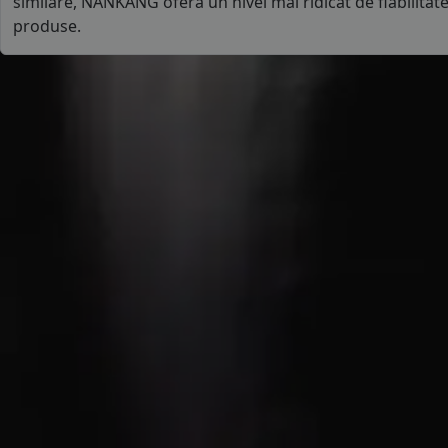
similare, NANKANG oferă un nivel mai ridicat de fiabilitat
produse.