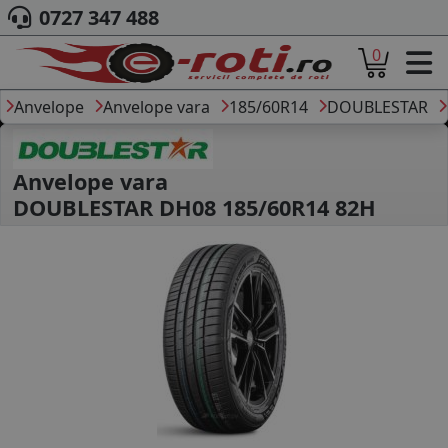
0727 347 488
0
ACASA
DESPRE NOI
Anvelope
Anvelope vara
185/60R14
DOUBLESTAR
ANVELOPE
AUTO
CAMION
Anvelope vara
MOTO
DOUBLESTAR DH08 185/60R14 82H
AGROINDUSTRIALE
CAUTARE DUPA
DIMENSIUNI
PRODUCATORI ANVELOPE
MARCA AUTO
BLOG
B2B - COLABORARE COMPANII
CONT
CONTACT