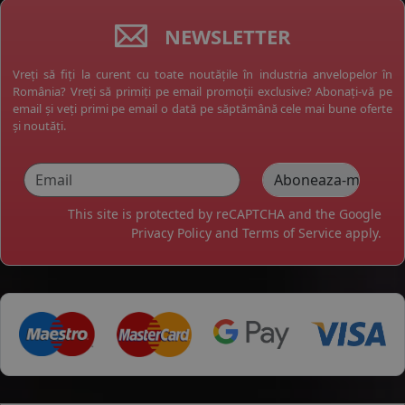
NEWSLETTER
Vreți să fiți la curent cu toate noutățile în industria anvelopelor în
România? Vreți să primiți pe email promoții exclusive? Abonați-vă pe
email și veți primi pe email o dată pe săptămână cele mai bune oferte
și noutăți.
This site is protected by reCAPTCHA and the Google
Privacy Policy
and
Terms of Service
apply.