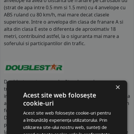
anvelope va avea o distanta de franare pe carosabil ud
(strat de apa intre 0.5 mm si 1.5 mm) cu 4 anvelope cu
ABS ruland cu 80 km/h, mai mare decat clasele
superioare. Intre o anvelopa din clasa de franare A si
alta din clasa E este o diferenta de aproximativ 18
metri, contribuind astfel, la o siguranta mai mare a
soferului si participantilor din trafic.
Doublestar este un producător de anvelope cu o
×
tradiție de aproape un secol. Recunoscut atât pe piața
Acest site web folosește
internă din China, cât și pe plan internațional, compania
cookie-uri
are două baze de producție în Qingdao și Shiyan. Cu un
focus pe dezvoltarea prin "Creare, Partajare și Câștig",
Acest site web folosește cookie-uri pentru
Doublestar își propune să ofere cele mai valoroase
a îmbunătăți experiența utilizatorului. Prin
produse și servicii pentru clienții săi, contribuind astfel
utilizarea site-ului nostru web, sunteți de
la creșterea continuă a valorii întreprinderii.Anvelopele