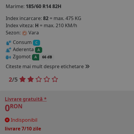
Marime:
185/60 R14 82H
COS (
0 PRODUSE
)
Index incarcare:
82
= max. 475 KG
Index viteza:
H
= max. 210 KM/h
Sezon:
Vara
Consum
C
Aderenta
A
Zgomot
A
66 dB
Citeste mai mult despre etichetare
2
/5
Livrare gratuită *
0
RON
Indisponibil
livrare 7/10 zile