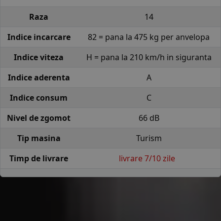
Raza
14
Indice incarcare
82 = pana la 475 kg per anvelopa
Indice viteza
H = pana la 210 km/h in siguranta
Indice aderenta
A
Indice consum
C
Nivel de zgomot
66 dB
Tip masina
Turism
Timp de livrare
livrare 7/10 zile