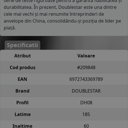
serie de teste riguroase pentru a garanta fiabilitatea și
durabilitatea. În prezent, Doublestar este una dintre
cele mai vechi și mai renumite întreprinderi de
anvelope din China, consolidându-și poziția de lider pe
piață.
Specificatii
Atribut
Valoare
Cod produs
#209848
EAN
6972743369789
Brand
DOUBLESTAR
Profil
DH08
Latime
185
Inaltime
60