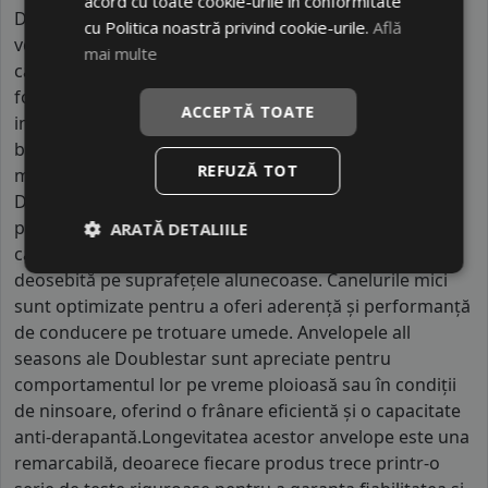
acord cu toate cookie-urile în conformitate
Doublestar sunt concepute pentru o gamă largă de
cu Politica noastră privind cookie-urile.
Află
vehicule, inclusiv mașini mici și medii, SUV-uri,
mai multe
camioane și furgonete. Fiecare model de anvelopă a
fost aprobat de diverse organisme internaționale,
ACCEPTĂ TOATE
inclusiv ECE, DOT, INMETRO, GCC, SNI, COP, SABS, și
beneficiază de certificări ISO / TS16949 pentru
REFUZĂ TOT
managementul calității.Modelele de anvelope
Doublestar sunt proiectate pentru a asigura
performanțe excelente pe vreme umedă, având o
ARATĂ DETALIILE
capacitate excelentă de scurgere și o tracțiune
deosebită pe suprafețele alunecoase. Canelurile mici
sunt optimizate pentru a oferi aderență și performanță
de conducere pe trotuare umede. Anvelopele all
seasons ale Doublestar sunt apreciate pentru
comportamentul lor pe vreme ploioasă sau în condiții
de ninsoare, oferind o frânare eficientă și o capacitate
anti-derapantă.Longevitatea acestor anvelope este una
remarcabilă, deoarece fiecare produs trece printr-o