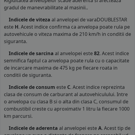
Rigiditatea anvelopelor scade aderenta si afecteaza
gradul de manevrabilitate al masinii..
Indicele de viteza
al anvelopei de varaDOUBLESTAR
este
H
. Acest indice confirma ca anvelopa poate rula pe
autovehicule o viteza maxima de 210 km/h in conditii de
siguranta.
Indicele de sarcina
al anvelopei este
82
. Acest indice
semnifica faptul ca anvelopa poate rula cu o capacitate
de incarcare maxima de 475 kg pe fiecare roata in
conditii de siguranta.
Indicele de consum
este
C
. Acest indice reprezinta
clasa de consum de carburant al autovehiculului. Intre
o anvelopa cu clasa B si o alta din clasa C, consumul de
combustibil creste cu aproximativ 1 litru la fiecare 1000
km parcursi.
Indicele de aderenta
al anvelopei este
A
. Acest tip de