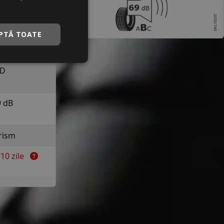
a 210 km/h in
uranta
PTĂ TOATE
B
D
9 dB
rism
7/10 zile