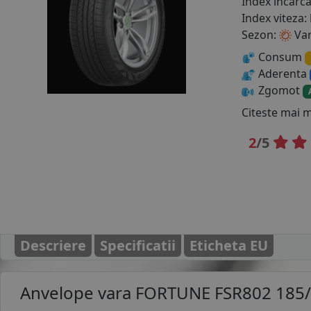
Index incarc
Index viteza:
Sezon:
Va
Consum
Aderenta
Zgomot
Citeste mai 
2
/5
Descriere
Specificatii
Eticheta EU
Anvelope vara
FORTUNE FSR802 185