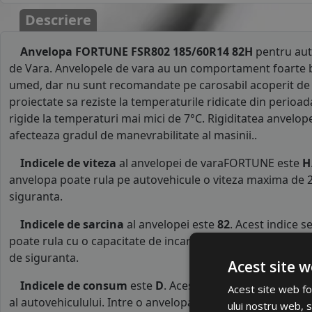
Descriere
Anvelopa FORTUNE FSR802 185/60R14 82H
pentru aut
de Vara. Anvelopele de vara au un comportament foarte b
umed, dar nu sunt recomandate pe carosabil acoperit de 
proiectate sa reziste la temperaturile ridicate din perioad
rigide la temperaturi mai mici de 7°C. Rigiditatea anvelop
afecteaza gradul de manevrabilitate al masinii..
Indicele de viteza
al anvelopei de varaFORTUNE este
H
anvelopa poate rula pe autovehicule o viteza maxima de 2
siguranta.
Indicele de sarcina
al anvelopei este
82
. Acest indice 
poate rula cu o capacitate de incarcare maxima de 475 kg p
de siguranta.
Acest site w
Indicele de consum
este
D
. Acest indice reprezinta c
Acest site web fol
al autovehiculului. Intre o anvelopa cu clasa B si o alta d
ului nostru web, s