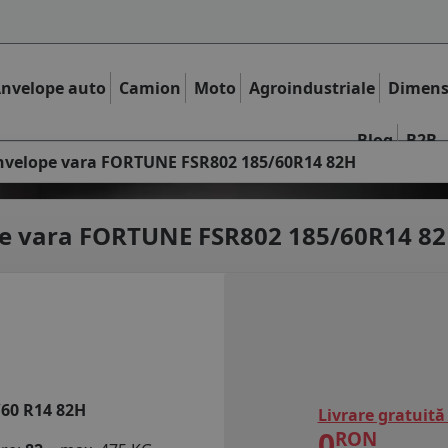
nvelope auto
Camion
Moto
Agroindustriale
Dimens
Blog
B2B
nvelope vara FORTUNE FSR802 185/60R14 82H
e vara
FORTUNE FSR802 185/60R14 8
/60 R14 82H
Livrare gratuită
0
RON