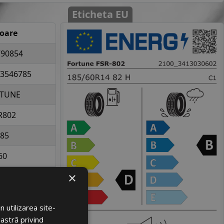
Eticheta EU
loare
90854
3546785
TUNE
R802
85
60
×
14
la 475 kg per
 utilizarea site-
elopa
oastră privind