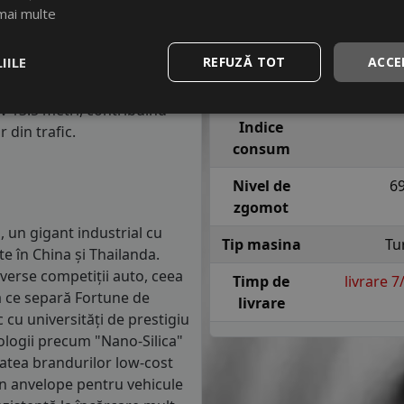
m parcursi.
Indice
H = pana l
mai multe
viteza
sig
anvelope va avea o distanta
IILE
REFUZĂ TOT
ACCE
1.5 mm) cu 4 anvelope cu ABS
Indice
re o anvelopa din clasa de
aderenta
iv 13.5 metri, contribuind
Indice
 din trafic.
consum
Nivel de
6
zgomot
 un gigant industrial cu
Tip masina
Tu
e în China și Thailanda.
diverse competiții auto, ceea
Timp de
livrare 
eea ce separă Fortune de
livrare
 cu universități de prestigiu
ologii precum "Nano-Silica"
atea brandurilor low-cost
 în anvelope pentru vehicule