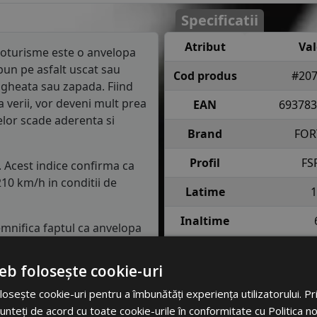
Specificatii
Atribut
Va
oturisme este o anvelopa
un pe asfalt uscat sau
Cod produs
#207
gheata sau zapada. Fiind
a verii, vor deveni mult prea
EAN
693783
elor scade aderenta si
Brand
FOR
Profil
FS
. Acest indice confirma ca
10 km/h in conditii de
Latime
1
Inaltime
semnifica faptul ca anvelopa
e fiecare roata in conditii
Raza
eb folosește cookie-uri
Indice
82 = pana 
lasa de consum de carburant
osește cookie-uri pentru a îmbunătăți experiența utilizatorului. Prin
incarcare
anv
in clasa C, consumul de
unteți de acord cu toate cookie-urile în conformitate cu Politica n