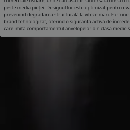
comerciale ușoare, unde carcasa lor ranforsată oferă o re
peste media pieței. Designul lor este optimizat pentru eva
prevenind degradarea structurală la viteze mari. Fortune
brand tehnologizat, oferind o siguranță activă de încredere
care imită comportamentul anvelopelor din clasa medie s