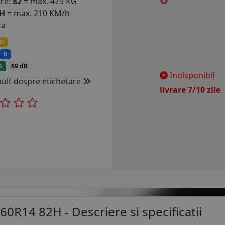
are:
82
= max. 475 KG
H
= max. 210 KM/h
ra
D
B
A
69 dB
Indisponibil
mult despre etichetare
livrare 7/10 zil
/60R14 82H
- Descriere si specificatii