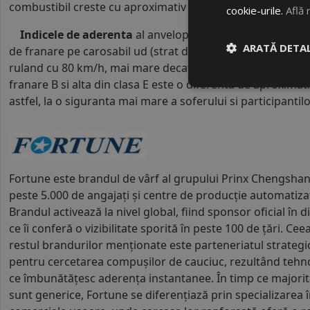
combustibil creste cu aproximativ 1 litru la fiecare 1000 k
cookie-urile.
Află 
Indicele de aderenta
al anvelopei este
B
. Acest tip de 
ARATĂ DETAL
de franare pe carosabil ud (strat de apa intre 0.5 mm si 
ruland cu 80 km/h, mai mare decat clasele superioare. Int
franare B si alta din clasa E este o diferenta de aproximat
astfel, la o siguranta mai mare a soferului si participantilor
Fortune este brandul de vârf al grupului Prinx Chengshan,
peste 5.000 de angajați și centre de producție automatizat
Brandul activează la nivel global, fiind sponsor oficial în 
ce îi conferă o vizibilitate sporită în peste 100 de țări. C
restul brandurilor menționate este parteneriatul strategic
pentru cercetarea compușilor de cauciuc, rezultând tehn
ce îmbunătățesc aderența instantanee. În timp ce majorit
sunt generice, Fortune se diferențiază prin specializarea