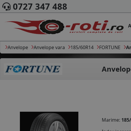
0727 347 488
A
Anvelope
Anvelope vara
185/60R14
FORTUNE
A
Anvelop
Marime:
185