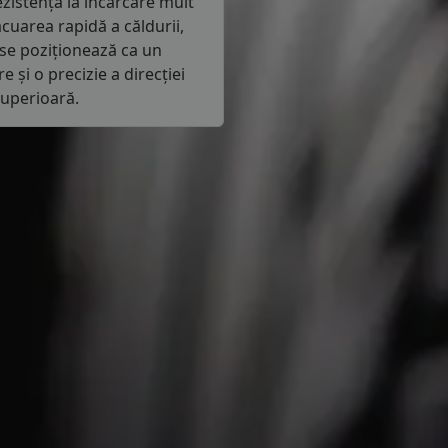
zistență la încărcare mult
cuarea rapidă a căldurii,
 se poziționează ca un
 și o precizie a direcției
uperioară.