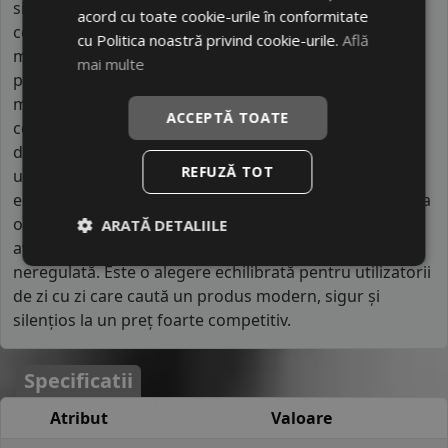
siguranță. Diferențiatorul major al Zeetex față de
acord cu toate cookie-urile în conformitate
competitorii chinezi este accentul pus pe protecția
cu Politica noastră privind cookie-urile.
Află
mediului și confortul acustic, anvelopele lor fiind
mai multe
printre cele mai silențioase din segmentul de preț
mediu. În timp ce alte branduri prioritizează doar
ACCEPTĂ TOATE
costul, Zeetex se distinge prin utilizarea unor compuși
de siliciu care asigură o frânare eficientă pe carosabil
REFUZĂ TOT
umed, obținând calificative foarte bune la testele
europene. Structura anvelopei este proiectată pentru a
oferi un echilibru între manevrabilitate și longevitate,
ARATĂ DETALIILE
având un design al benzii de rulare care previne uzura
neregulată. Este o alegere echilibrată pentru utilizatorii
de zi cu zi care caută un produs modern, sigur și
silențios la un preț foarte competitiv.
Specificatii
Atribut
Valoare