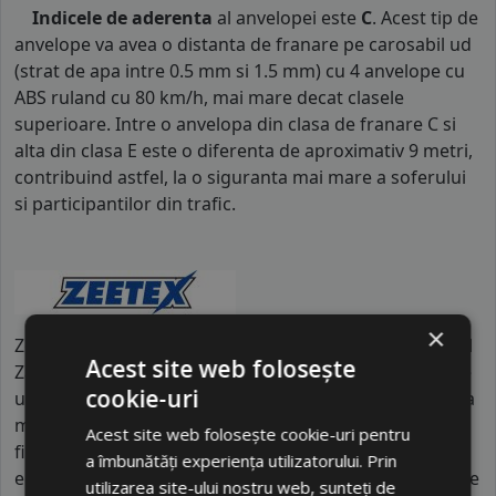
Indicele de aderenta
al anvelopei este
C
. Acest tip de
anvelope va avea o distanta de franare pe carosabil ud
(strat de apa intre 0.5 mm si 1.5 mm) cu 4 anvelope cu
ABS ruland cu 80 km/h, mai mare decat clasele
superioare. Intre o anvelopa din clasa de franare C si
alta din clasa E este o diferenta de aproximativ 9 metri,
contribuind astfel, la o siguranta mai mare a soferului
si participantilor din trafic.
×
Zeetex este un brand internațional dezvoltat de grupul
Acest site web folosește
Zafco din Dubai, fiind produs în unități de fabricație de
cookie-uri
ultimă generație din Asia, sub supravegherea tehnică a
mii de specialiști. Brandul activează în peste 85 de țări,
Acest site web folosește cookie-uri pentru
fiind recunoscut pentru creșterea sa rapidă pe piața
a îmbunătăți experiența utilizatorului. Prin
europeană și americană datorită standardelor înalte de
utilizarea site-ului nostru web, sunteți de