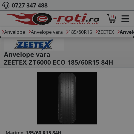
0727 347 488
0
ACASA
DESPRE NOI
Anvelope
Anvelope vara
185/60R15
ZEETEX
Anvel
ANVELOPE
AUTO
CAMION
Anvelope vara
MOTO
ZEETEX ZT6000 ECO 185/60R15 84H
AGROINDUSTRIALE
CAUTARE DUPA
DIMENSIUNI
PRODUCATORI ANVELOPE
MARCA AUTO
BLOG
B2B - COLABORARE COMPANII
CONT
Marime:
185/60 R15 84H
CONTACT