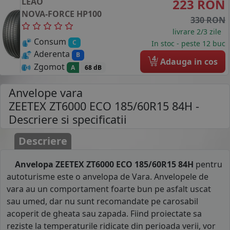
LEAO
223 RON
NOVA-FORCE HP100
330 RON
livrare 2/3 zile
Consum
C
In stoc - peste 12 buc
Aderenta
B
4
Adauga in cos
Zgomot
A
68 dB
Anvelope vara
ZEETEX ZT6000 ECO 185/60R15 84H
-
Descriere si specificatii
Descriere
Anvelopa ZEETEX ZT6000 ECO 185/60R15 84H
pentru
autoturisme este o anvelopa de Vara. Anvelopele de
vara au un comportament foarte bun pe asfalt uscat
sau umed, dar nu sunt recomandate pe carosabil
acoperit de gheata sau zapada. Fiind proiectate sa
reziste la temperaturile ridicate din perioada verii, vor