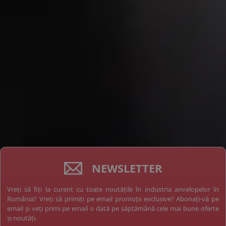
NEWSLETTER
Vreți să fiți la curent cu toate noutățile în industria anvelopelor în
România? Vreți să primiți pe email promoții exclusive? Abonați-vă pe
email și veți primi pe email o dată pe săptămână cele mai bune oferte
și noutăți.