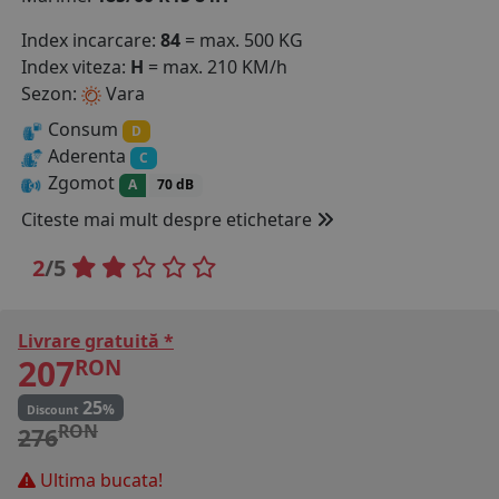
COS (
0 PRODUSE
)
Index incarcare:
84
= max. 500 KG
Index viteza:
H
= max. 210 KM/h
Sezon:
Vara
Consum
D
Aderenta
C
Zgomot
A
70 dB
Citeste mai mult despre etichetare
2
/5
Livrare gratuită *
207
RON
25
%
Discount
RON
276
Ultima bucata!