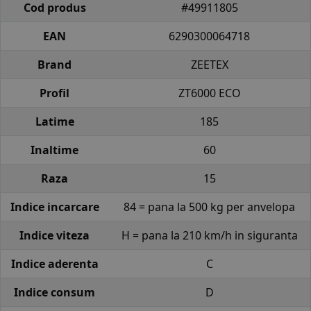
Cod produs
#49911805
EAN
6290300064718
Brand
ZEETEX
Profil
ZT6000 ECO
Latime
185
Inaltime
60
Raza
15
Indice incarcare
84 = pana la 500 kg per anvelopa
Indice viteza
H = pana la 210 km/h in siguranta
Indice aderenta
C
Indice consum
D