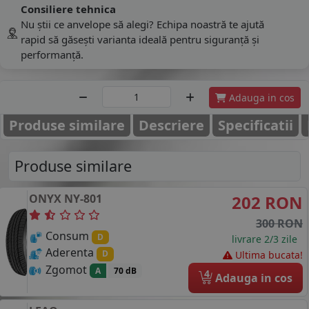
Consiliere tehnica
Nu știi ce anvelope să alegi? Echipa noastră te ajută
rapid să găsești varianta ideală pentru siguranță și
performanță.
Adauga in cos
Produse similare
Descriere
Specificatii
Produse similare
ONYX
NY-801
202 RON
300 RON
Consum
D
livrare 2/3 zile
Aderenta
D
Ultima bucata!
Zgomot
A
70 dB
4
Adauga in cos