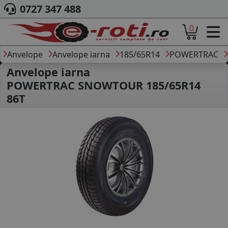
0727 347 488
0
ACASA
DESPRE NOI
Anvelope
Anvelope iarna
185/65R14
POWERTRAC
ANVELOPE
Anvelope iarna
AUTO
POWERTRAC SNOWTOUR 185/65R14
CAMION
86T
MOTO
AGROINDUSTRIALE
CAUTARE DUPA
DIMENSIUNI
PRODUCATORI ANVELOPE
MARCA AUTO
BLOG
B2B - COLABORARE COMPANII
CONT
CONTACT