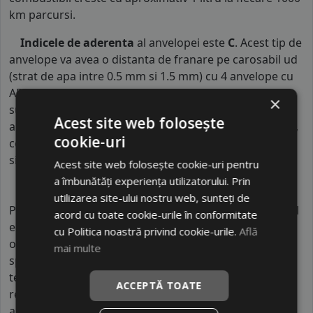
km parcursi.
Indicele de aderenta
al anvelopei este
C
. Acest tip de
anvelope va avea o distanta de franare pe carosabil ud
(strat de apa intre 0.5 mm si 1.5 mm) cu 4 anvelope cu
ABS ruland cu 80 km/h, mai mare decat clasele
×
superioare. Intre o anvelopa din clasa de franare C si
Acest site web folosește
alta din clasa E este o diferenta de aproximativ 9 metri,
cookie-uri
contribuind astfel, la o siguranta mai mare a soferului
si participantilor din trafic.
Acest site web folosește cookie-uri pentru
a îmbunătăți experiența utilizatorului. Prin
utilizarea site-ului nostru web, sunteți de
POWERTRAC este un brand de anvelope din segmentul
acord cu toate cookie-urile în conformitate
economic, produs în Asia în fabrici industriale mari,
cu Politica noastră privind cookie-urile.
Află
orientate spre export global. Aceste fabrici sunt
mai multe
specializate în producție de volum mare, folosind
tehnologii standardizate pentru a menține costurile
ACCEPTĂ TOATE
reduse. POWERTRAC oferă anvelope pentru
autoturisme, SUV-uri și vehicule ușoare, adresându-se