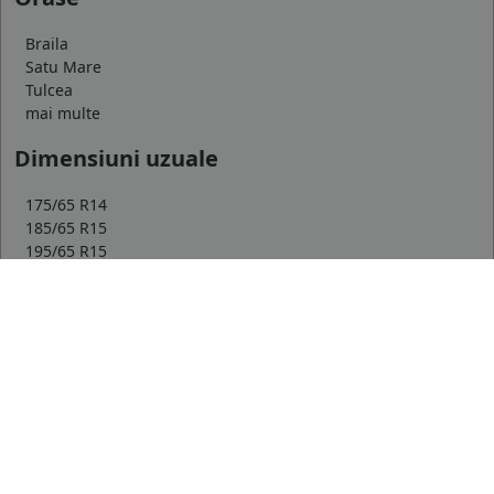
Braila
Satu Mare
Tulcea
mai multe
Dimensiuni uzuale
175/65 R14
185/65 R15
195/65 R15
mai multe
Top producatori
Michelin
Continental
Goodyear
mai multe
Marca auto