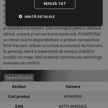
REFUZĂ TOT
piețelor unde prețul este principalul criteriu de
achiziție. Brandul se diferențiază prin lipsa orientării
ARATĂ DETALIILE
către performanțe avansate și prin utilizarea unor
compuși de cauciuc mai simpli comparativ cu
producătorii premium. Este conceput pentru utilizare
zilnică, urbană și extraurbană moderată. POWERTRAC
se remarcă prin disponibilitate și prețuri competitive,
fiind frecvent utilizat ca soluție economică de înlocuire.
În general, oferă o experiență de condus stabilă în
condiții normale, fără pretenții sportive sau tehnologii
avansate de confort.
Specificatii
Atribut
Valoare
Cod produs
#3569959
EAN
6970149450452