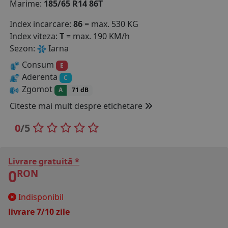
Marime:
185/65 R14 86T
COS (
0 PRODUSE
)
Index incarcare:
86
= max. 530 KG
Index viteza:
T
= max. 190 KM/h
Sezon:
Iarna
Consum
E
Aderenta
C
Zgomot
A
71 dB
Citeste mai mult despre etichetare
0
/5
Livrare gratuită *
0
RON
Indisponibil
livrare 7/10 zile