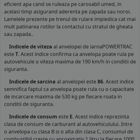
eficient apa cand se ruleaza pe carosabil umed, in
acelasi timp asigurand aderenta pe zapada sau noroi.
Lamelele prezente pe trenul de rulare impiedica cat mai
mult patinarea rotilor la contactul cu stratul de gheata
sau zapada..
Indicele de viteza
al anvelopei de iarnaPOWERTRAC
este
T
. Acest indice confirma ca anvelopa poate rula pe
autovehicule o viteza maxima de 190 km/h in conditii de
siguranta.
Indicele de sarcina
al anvelopei este
86
. Acest indice
semnifica faptul ca anvelopa poate rula cu o capacitate
de incarcare maxima de 530 kg pe fiecare roata in
conditii de siguranta.
Indicele de consum
este
E
. Acest indice reprezinta
clasa de consum de carburant al autovehiculului. Intre
o anvelopa cu clasa B si o alta din clasa C, consumul de
combustibil creste cu aproximativ 1 litru la fiecare 1000