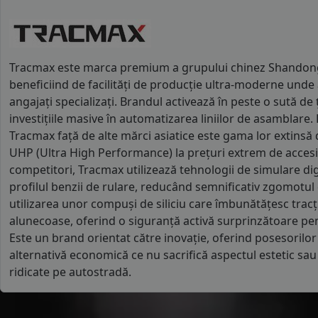
Tracmax este marca premium a grupului chinez Shandong
beneficiind de facilități de producție ultra-moderne unde
angajați specializați. Brandul activează în peste o sută de
investițiile masive în automatizarea liniilor de asamblare.
Tracmax față de alte mărci asiatice este gama lor extinsă 
UHP (Ultra High Performance) la prețuri extrem de accesi
competitori, Tracmax utilizează tehnologii de simulare di
profilul benzii de rulare, reducând semnificativ zgomotul 
utilizarea unor compuși de siliciu care îmbunătățesc trac
alunecoase, oferind o siguranță activă surprinzătoare pe
Este un brand orientat către inovație, oferind posesorilo
alternativă economică ce nu sacrifică aspectul estetic sau s
ridicate pe autostradă.