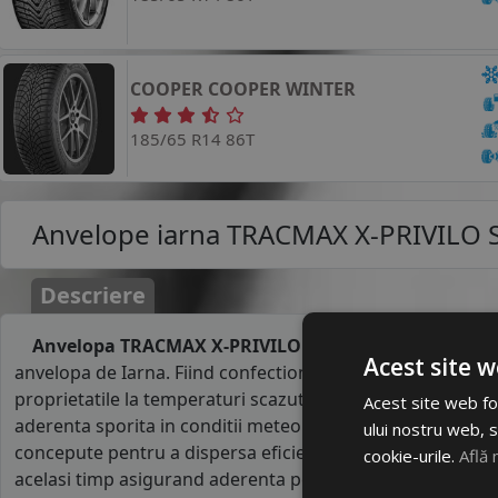
COOPER
COOPER WINTER
185/65 R14 86T
Anvelope iarna
TRACMAX X-PRIVILO 
Descriere
Anvelopa TRACMAX X-PRIVILO S130 185/65R14 86H
pe
Acest site w
anvelopa de Iarna. Fiind confectionate dintr-un cauciuc m
proprietatile la temperaturi scazute, anvelopele de iarna 
Acest site web fol
aderenta sporita in conditii meteo vitrege, pe temperaturi 
ului nostru web, s
concepute pentru a dispersa eficient apa cand se ruleaza
cookie-urile.
Află 
acelasi timp asigurand aderenta pe zapada sau noroi. La