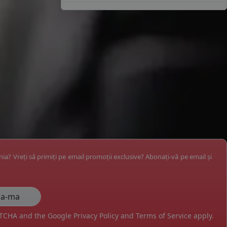
ânia? Vreți să primiți pe email promoții exclusive? Abonați-vă pe email și
APTCHA and the Google
Privacy Policy
and
Terms of Service
apply.