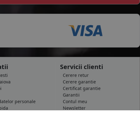
tii
Servicii clienti
testi
Cerere retur
raiova
Cerere garantie
i
Certificat garantie
Garantii
datelor personale
Contul meu
pida
Newsletter
e confidentialitate
Solicitare de date personale GDPR
 conditii
Solicitare stergere cont GDPR
 etichetare
B2B - Revanzare