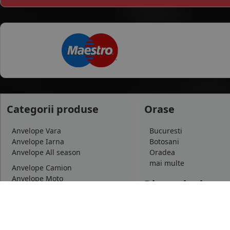
Categorii produse
Orase
Anvelope Vara
Bucuresti
Anvelope Iarna
Botosani
Anvelope All season
Oradea
mai multe
Anvelope Camion
Anvelope Moto
Dimensiuni uzua
Anvelope Agroindustriale
175/65 R14
185/65 R15
195/65 R15