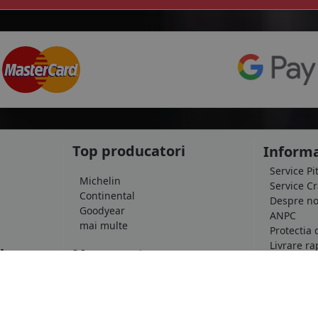
Top producatori
Informa
Service Pi
Michelin
Service C
Continental
Despre no
Goodyear
ANPC
mai multe
Protectia 
Livrare ra
le
Marca auto
Politica d
Termeni si
DACIA
Informatii
AUDI
Blog
BMW