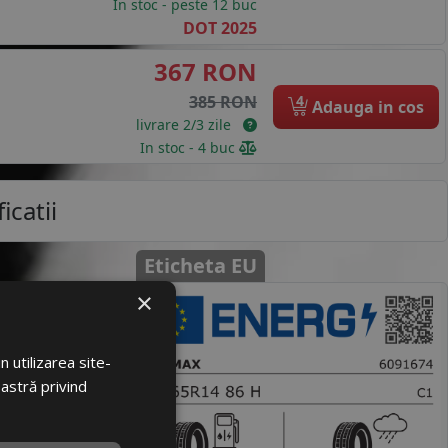
In stoc - peste 12 buc
DOT 2025
367 RON
4
385 RON
Adauga in cos
livrare 2/3 zile
In stoc - 4 buc
icatii
Eticheta EU
×
loare
89013
 utilizarea site-
0916741
oastră privind
CMAX