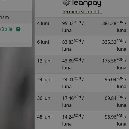
Termeni si conditii
rism
RON
RON
4 luni
95.32
/
381.28
/
2/3 zile
luna
luna
RON
RON
6 luni
83.83
/
335.32
/
luna
luna
RON
RON
12 luni
43.89
/
175.56
/
luna
luna
RON
RON
24 luni
24.01
/
96.04
/
luna
luna
RON
RON
36 luni
17.46
/
69.84
/
luna
luna
RON
RON
48 luni
14.24
/
56.96
/
luna
luna