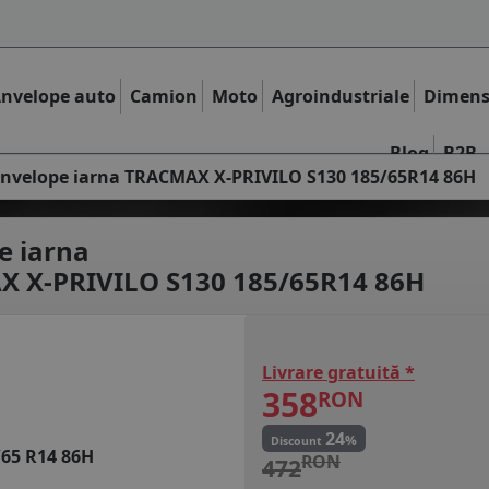
nvelope auto
Camion
Moto
Agroindustriale
Dimens
Blog
B2B
nvelope iarna TRACMAX X-PRIVILO S130 185/65R14 86H
e iarna
 X-PRIVILO S130 185/65R14 86H
Livrare gratuită *
358
RON
24
%
Discount
/65 R14 86H
RON
472