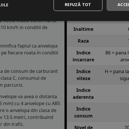
ul cu stratul de gheata sau
IILE
REFUZĂ TOT
ACCE
Profil
X-PRIV
Latime
1
H
. Acest indice confirma ca
10 km/h in conditii de
Inaltime
Raza
semnifica faptul ca anvelopa
e fiecare roata in conditii
Indice
86 = pana 
incarcare
anv
lasa de consum de carburant
Indice
H = pana l
in clasa C, consumul de
viteza
sig
m parcursi.
Indice
anvelope va avea o distanta
aderenta
1.5 mm) cu 4 anvelope cu ABS
Indice
re o anvelopa din clasa de
consum
iv 13.5 metri, contribuind
 din trafic.
Nivel de
7