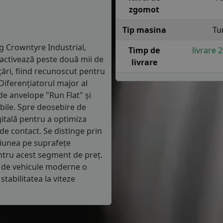
zgomot
Tip masina
Tu
 Crowntyre Industrial,
Timp de
livrare 
 activează peste două mii de
livrare
 țări, fiind recunoscut pentru
 Diferențiatorul major al
de anvelope "Run Flat" și
bile. Spre deosebire de
gitală pentru a optimiza
de contact. Se distinge prin
țiunea pe suprafețe
ntru acest segment de preț.
r de vehicule moderne o
tabilitatea la viteze