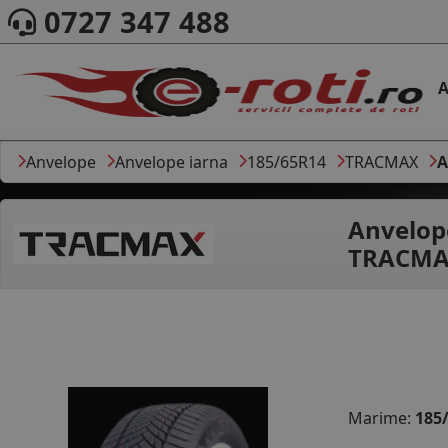
0727 347 488
A
Anvelope
Anvelope iarna
185/65R14
TRACMAX
A
Anvelop
TRACMAX
Marime:
185