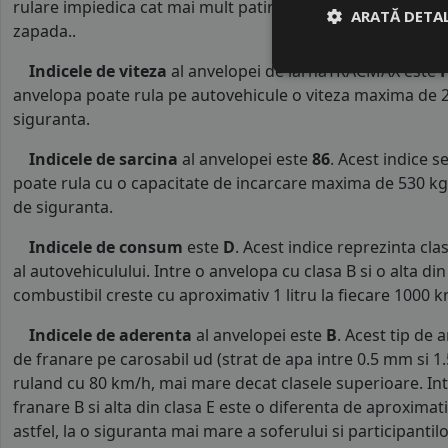
rulare impiedica cat mai mult patinarea rotilor la contact
ARATĂ DETAL
zapada..
Indicele de viteza
al anvelopei de iarnaTRACMAX este
anvelopa poate rula pe autovehicule o viteza maxima de 2
siguranta.
Indicele de sarcina
al anvelopei este
86
. Acest indice 
poate rula cu o capacitate de incarcare maxima de 530 kg p
de siguranta.
Indicele de consum
este
D
. Acest indice reprezinta c
al autovehiculului. Intre o anvelopa cu clasa B si o alta d
combustibil creste cu aproximativ 1 litru la fiecare 1000 k
Indicele de aderenta
al anvelopei este
B
. Acest tip de 
de franare pe carosabil ud (strat de apa intre 0.5 mm si 
ruland cu 80 km/h, mai mare decat clasele superioare. Int
franare B si alta din clasa E este o diferenta de aproximat
astfel, la o siguranta mai mare a soferului si participantilor