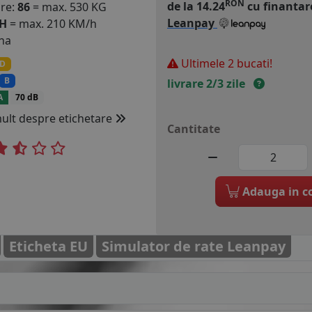
RON
de la 14.24
cu finantar
are:
86
= max. 530 KG
Leanpay
H
= max. 210 KM/h
na
Ultimele 2 bucati!
D
B
livrare 2/3 zile
A
70 dB
mult despre etichetare
Cantitate
Adauga in c
Eticheta EU
Simulator de rate Leanpay