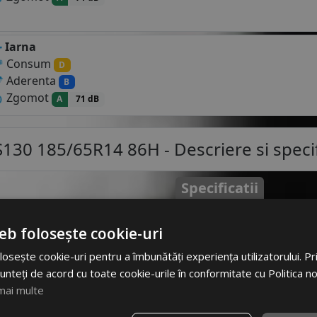
Iarna
Consum
D
Aderenta
B
Zgomot
A
71 dB
S130 185/65R14 86H
- Descriere si specif
Specificatii
Atribut
Va
ntru autoturisme este o
eb folosește cookie-uri
ai moale care isi pastreaza
Cod produs
#30
garanteaza tractiune si
osește cookie-uri pentru a îmbunătăți experiența utilizatorului. Prin
scazute. Profilele lor sunt
EAN
695846
unteți de acord cu toate cookie-urile în conformitate cu Politica n
 pe carosabil umed, in
mai multe
Brand
TRA
melele prezente pe trenul de