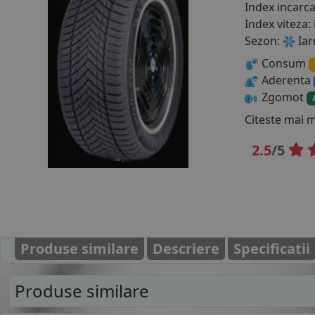
Index incarc
Index viteza:
Sezon:
Iar
Consum
Aderenta
Zgomot
Citeste mai 
2.5
/5
Produse similare
Descriere
Specificatii
Produse similare