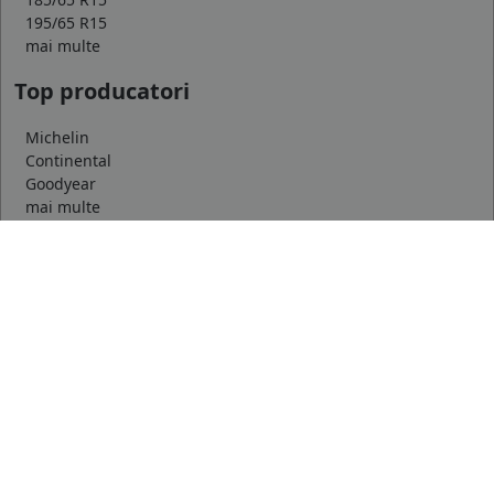
195/65 R15
mai multe
Top producatori
Michelin
Continental
Goodyear
mai multe
Marca auto
DACIA
AUDI
BMW
mai multe
Informatii
Servicii clienti