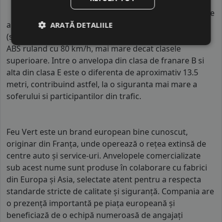
Indicele de aderenta
al anvelopei este
B
. Acest tip de
anvelope va avea o distanta de franare pe carosabil ud
ARATĂ DETALIILE
(strat de apa intre 0.5 mm si 1.5 mm) cu 4 anvelope cu
ABS ruland cu 80 km/h, mai mare decat clasele
superioare. Intre o anvelopa din clasa de franare B si
alta din clasa E este o diferenta de aproximativ 13.5
metri, contribuind astfel, la o siguranta mai mare a
soferului si participantilor din trafic.
Feu Vert este un brand european bine cunoscut,
originar din Franța, unde operează o rețea extinsă de
centre auto și service-uri. Anvelopele comercializate
sub acest nume sunt produse în colaborare cu fabrici
din Europa și Asia, selectate atent pentru a respecta
standarde stricte de calitate și siguranță. Compania are
o prezență importantă pe piața europeană și
beneficiază de o echipă numeroasă de angajați