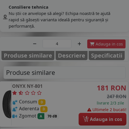
Consiliere tehnica
Nu știi ce anvelope să alegi? Echipa noastră te ajută
rapid să găsești varianta ideală pentru siguranță și
performanță.
Adauga in cos
Produse similare
Descriere
Specificatii
Produse similare
ONYX
NY-801
181 RON
247 RON
Consum
D
livrare 2/3 zile
Aderenta
D
Ultimele 2 bucati!
Zgomot
A
70 dB
4
Adauga in cos