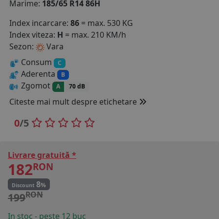
Marime:
185/65 R14 86H
COS (
0 PRODUSE
)
Index incarcare:
86
= max. 530 KG
Index viteza:
H
= max. 210 KM/h
Sezon:
Vara
Consum
C
Aderenta
B
Zgomot
A
70 dB
Citeste mai mult despre etichetare
0
/5
Livrare gratuită *
182
RON
8
%
Discount
RON
199
In stoc - peste 12 buc