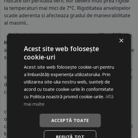
ridicate din perioada verii, vor deveni mult prea rigide
la temperaturi mai mici de 7°C. Rigiditatea anvelopelor
scade aderenta si afecteaza gradul de manevrabilitate
al masinii..
Indicele de viteza
al anvelopei de varaFEU VERT este
×
H
. Acest indice confirma ca anvelopa poate rula pe
Acest site web folosește
autovehicule o viteza maxima de 210 km/h in conditii de
cookie-uri
siguranta.
Acest site web folosește cookie-uri pentru
Indicele de sarcina
al anvelopei este
86
. Acest indice
a îmbunătăți experiența utilizatorului. Prin
semnifica faptul ca anvelopa poate rula cu o capacitate
utilizarea site-ului nostru web, sunteți de
de incarcare maxima de 530 kg pe fiecare roata in
acord cu toate cookie-urile în conformitate
conditii de siguranta.
cu Politica noastră privind cookie-urile.
Află
mai multe
Indicele de consum
este
C
. Acest indice reprezinta
clasa de consum de carburant al autovehiculului. Intre
o anvelopa cu clasa B si o alta din clasa C, consumul de
ACCEPTĂ TOATE
combustibil creste cu aproximativ 1 litru la fiecare 1000
km parcursi.
REFUZĂ TOT