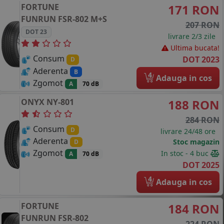
FORTUNE
171 RON
FUNRUN FSR-802
M+S
207 RON
DOT 23
livrare 2/3 zile
Ultima bucata!
Consum
DOT 2023
D
Aderenta
B
4
Adauga in cos
Zgomot
A
70 dB
ONYX
NY-801
188 RON
284 RON
Consum
D
livrare 24/48 ore
Aderenta
Stoc magazin
D
Zgomot
In stoc - 4 buc
A
70 dB
DOT 2025
4
Adauga in cos
FORTUNE
184 RON
FUNRUN FSR-802
224 RON