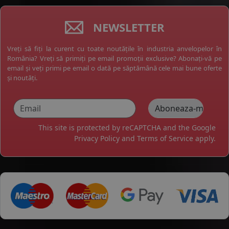
NEWSLETTER
Vreți să fiți la curent cu toate noutățile în industria anvelopelor în
România? Vreți să primiți pe email promoții exclusive? Abonați-vă pe
email și veți primi pe email o dată pe săptămână cele mai bune oferte
și noutăți.
This site is protected by reCAPTCHA and the Google
Privacy Policy
and
Terms of Service
apply.