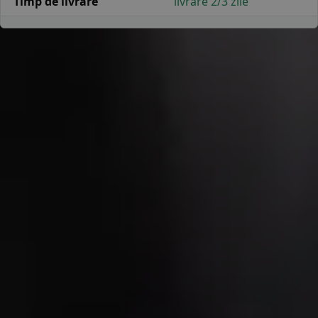
Timp de livrare
livrare 2/3 zile