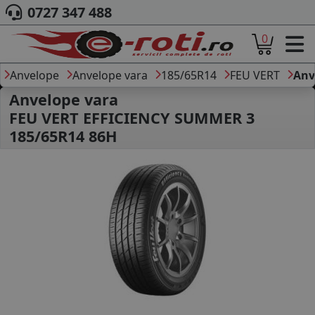
0727 347 488
0
ACASA
DESPRE NOI
Anvelope
Anvelope vara
185/65R14
FEU VERT
Anv
ANVELOPE
Anvelope vara
AUTO
FEU VERT EFFICIENCY SUMMER 3
CAMION
185/65R14 86H
MOTO
AGROINDUSTRIALE
CAUTARE DUPA
DIMENSIUNI
PRODUCATORI ANVELOPE
MARCA AUTO
BLOG
B2B - COLABORARE COMPANII
CONT
CONTACT