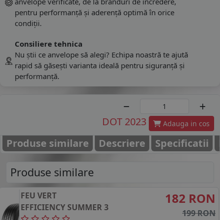
anvelope verificate, de la branduri de încredere,
pentru performanță și aderență optimă în orice
condiții.
Consiliere tehnica
Nu știi ce anvelope să alegi? Echipa noastră te ajută
rapid să găsești varianta ideală pentru siguranță și
performanță.
DOT 2023
Adauga in cos
Produse similare
Descriere
Specificatii
Produse similare
FEU VERT
182 RON
EFFICIENCY SUMMER 3
199 RON