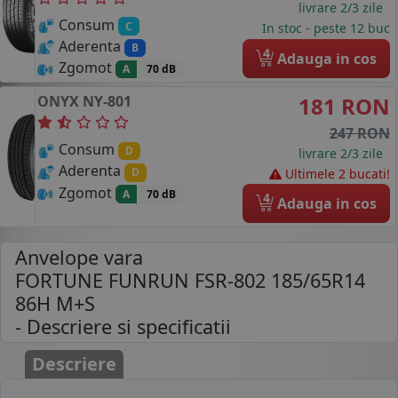
livrare 2/3 zile
Consum
C
In stoc - peste 12 buc
Aderenta
B
4
Adauga in cos
Zgomot
A
70 dB
ONYX
NY-801
181 RON
247 RON
Consum
D
livrare 2/3 zile
Aderenta
D
Ultimele 2 bucati!
Zgomot
A
70 dB
4
Adauga in cos
Anvelope vara
FORTUNE FUNRUN FSR-802 185/65R14
86H M+S
- Descriere si specificatii
Descriere