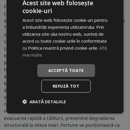
Acest site web folosește
Fortune este brandul de vârf al grupului Prinx
cookie-uri
Chengshan, un gigant industrial cu peste 5.000 de
Acest site web folosește cookie-uri pentru
angajați și centre de producție automatizate în China și
a îmbunătăți experiența utilizatorului. Prin
Thailanda. Brandul activează la nivel global, fiind
utilizarea site-ului nostru web, sunteți de
sponsor oficial în diverse competiții auto, ceea ce îi
acord cu toate cookie-urile în conformitate
conferă o vizibilitate sporită în peste 100 de țări. Ceea
cu Politica noastră privind cookie-urile.
Află
ce separă Fortune de restul brandurilor menționate
mai multe
este parteneriatul strategic cu universități de prestigiu
pentru cercetarea compușilor de cauciuc, rezultând
tehnologii precum "Nano-Silica" ce îmbunătățesc
ACCEPTĂ TOATE
aderența instantanee. În timp ce majoritatea
brandurilor low-cost sunt generice, Fortune se
REFUZĂ TOT
diferențiază prin specializarea în anvelope pentru
vehicule comerciale ușoare, unde carcasa lor
ARATĂ DETALIILE
ranforsată oferă o rezistență la încărcare mult peste
media pieței. Designul lor este optimizat pentru
evacuarea rapidă a căldurii, prevenind degradarea
structurală la viteze mari. Fortune se poziționează ca