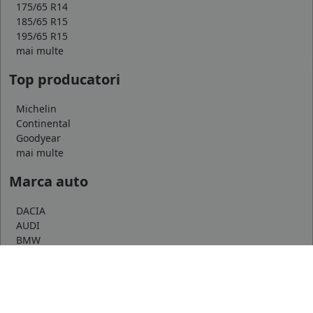
175/65 R14
185/65 R15
195/65 R15
mai multe
Top producatori
Michelin
Continental
Goodyear
mai multe
Marca auto
DACIA
AUDI
BMW
mai multe
Informatii