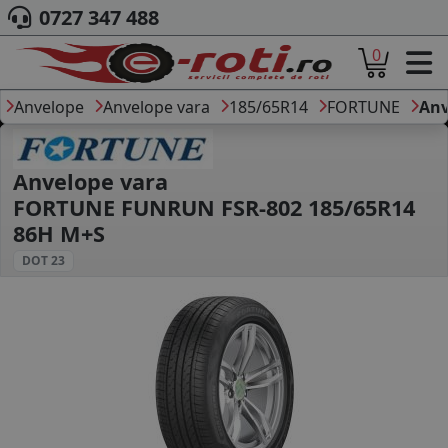
0727 347 488
0
ACASA
DESPRE NOI
Anvelope
Anvelope vara
185/65R14
FORTUNE
Anv
ANVELOPE
AUTO
CAMION
Anvelope vara
MOTO
FORTUNE FUNRUN FSR-802 185/65R14
AGROINDUSTRIALE
86H M+S
CAUTARE DUPA
DOT 23
DIMENSIUNI
PRODUCATORI ANVELOPE
MARCA AUTO
BLOG
B2B - COLABORARE COMPANII
CONT
CONTACT