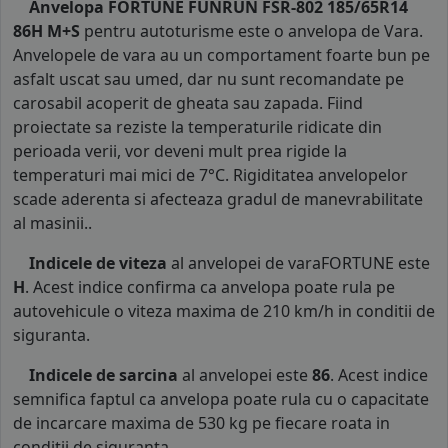
Anvelopa FORTUNE FUNRUN FSR-802 185/65R14
86H M+S
pentru autoturisme este o anvelopa de Vara.
Anvelopele de vara au un comportament foarte bun pe
asfalt uscat sau umed, dar nu sunt recomandate pe
carosabil acoperit de gheata sau zapada. Fiind
proiectate sa reziste la temperaturile ridicate din
perioada verii, vor deveni mult prea rigide la
temperaturi mai mici de 7°C. Rigiditatea anvelopelor
scade aderenta si afecteaza gradul de manevrabilitate
al masinii..
Indicele de viteza
al anvelopei de varaFORTUNE este
H
. Acest indice confirma ca anvelopa poate rula pe
autovehicule o viteza maxima de 210 km/h in conditii de
siguranta.
Indicele de sarcina
al anvelopei este
86
. Acest indice
semnifica faptul ca anvelopa poate rula cu o capacitate
de incarcare maxima de 530 kg pe fiecare roata in
conditii de siguranta.