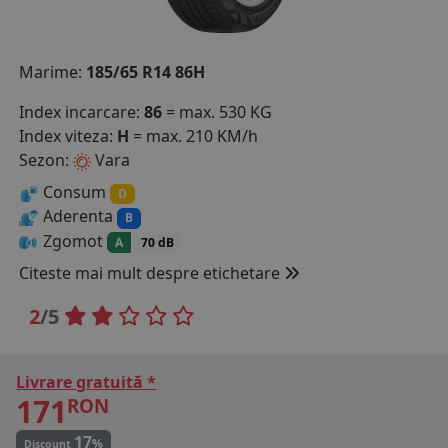
COS (
0 PRODUSE
)
Marime:
185/65 R14 86H
Index incarcare:
86
= max. 530 KG
Index viteza:
H
= max. 210 KM/h
Sezon:
Vara
Consum
D
Aderenta
B
Zgomot
A
70 dB
Citeste mai mult despre etichetare
2
/5
Livrare gratuită *
171
RON
17
%
Discount