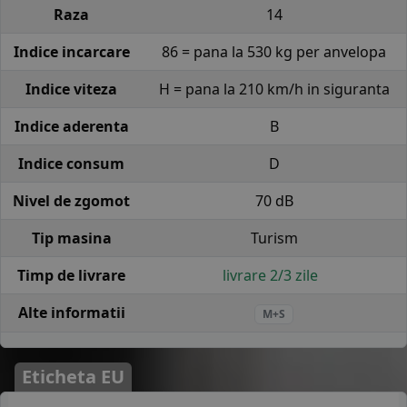
Raza
14
Indice incarcare
86 = pana la 530 kg per anvelopa
Indice viteza
H = pana la 210 km/h in siguranta
Indice aderenta
B
Indice consum
D
Nivel de zgomot
70 dB
Tip masina
Turism
Timp de livrare
livrare 2/3 zile
Alte informatii
M+S
Eticheta EU