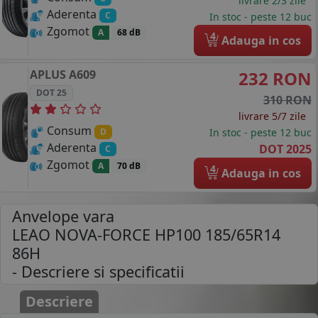
livrare 2/3 zile
Aderenta
C
In stoc - peste 12 buc
Zgomot
A
68 dB
4
Adauga in cos
APLUS
A609
232 RON
DOT 25
310 RON
livrare 5/7 zile
Consum
In stoc - peste 12 buc
D
Aderenta
DOT 2025
C
Zgomot
A
70 dB
4
Adauga in cos
Anvelope vara
LEAO NOVA-FORCE HP100 185/65R14
86H
- Descriere si specificatii
Descriere