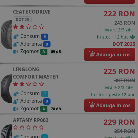
CEAT
ECODRIVE
222 RON
DOT 25
243 RON
livrare 2/3 zile
Consum
In stoc - 12 buc
B
Aderenta
DOT 2025
B
Zgomot
A
69 dB
4
Adauga in cos
LINGLONG
225 RON
COMFORT MASTER
307 RON
livrare 2/3 zile
Consum
C
In stoc - peste 12 buc
Aderenta
B
4
Adauga in cos
Zgomot
A
70 dB
APTANY
RP062
229 RON
251 RON
Consum
C