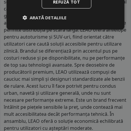
segmentul economic, parte a unui mare grup industrial
REFUZĂ TOT
care produce mai multe mărci destinate exportului
global. Fabricile în care este produs sunt moderne și
ARATĂ DETALIILE
automatizate, cu capacitate mare de producție, ceea ce
permite distribuția pe scară largă. LEAO oferă anvelope
pentru autoturisme și SUV-uri, fiind orientat către
utilizatori care caută soluții accesibile pentru utilizare
zilnică. Brandul se diferențiază prin accentul pus pe
costuri reduse și pe disponibilitate, nu pe performanțe
de top sau tehnologii avansate. Spre deosebire de
producătorii premium, LEAO utilizează compuși de
cauciuc mai simpli și designuri standardizate ale benzii
de rulare. Acest lucru îl face potrivit pentru condus
urban, navetă și utilizare generală, unde nu sunt
necesare performanțe extreme. Este un brand frecvent
întâlnit pe piețele sensibile la preț, unde contează mai
mult accesibilitatea decât performanța tehnică. În
ansamblu, LEAO oferă o soluție economică echilibrată
pentru utilizatori cu așteptări moderate.