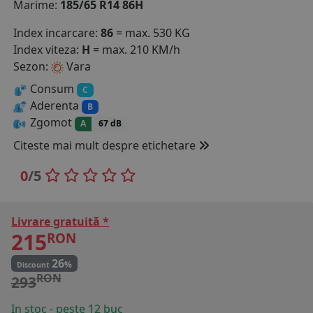
Marime:
185/65 R14 86H
COS (
0 PRODUSE
)
Index incarcare:
86
= max. 530 KG
Index viteza:
H
= max. 210 KM/h
Sezon:
Vara
Consum
C
Aderenta
B
Zgomot
A
67 dB
Citeste mai mult despre etichetare
0
/5
Livrare gratuită *
215
RON
26
%
Discount
RON
293
In stoc - peste 12 buc