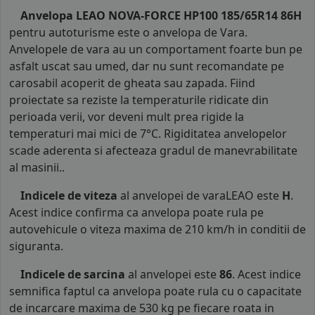
Anvelopa LEAO NOVA-FORCE HP100 185/65R14 86H
pentru autoturisme este o anvelopa de Vara.
Anvelopele de vara au un comportament foarte bun pe
asfalt uscat sau umed, dar nu sunt recomandate pe
carosabil acoperit de gheata sau zapada. Fiind
proiectate sa reziste la temperaturile ridicate din
perioada verii, vor deveni mult prea rigide la
temperaturi mai mici de 7°C. Rigiditatea anvelopelor
scade aderenta si afecteaza gradul de manevrabilitate
al masinii..
Indicele de viteza
al anvelopei de varaLEAO este
H
.
Acest indice confirma ca anvelopa poate rula pe
autovehicule o viteza maxima de 210 km/h in conditii de
siguranta.
Indicele de sarcina
al anvelopei este
86
. Acest indice
semnifica faptul ca anvelopa poate rula cu o capacitate
de incarcare maxima de 530 kg pe fiecare roata in