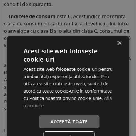
conditii de siguranta.
Indicele de consum
este
C
. Acest indice reprezinta
clasa de consum de carburant al autovehiculului. Intre
o anvelopa cu clasa B si o alta din clasa C, consumul de
combustibil creste cu aproximativ 1 litru la fiecare 1000
×
km parcursi.
Acest site web folosește
Indicele de aderenta
al anvelopei este
B
. Acest tip de
cookie-uri
anvelope va avea o distanta de franare pe carosabil ud
Acest site web folosește cookie-uri pentru
(strat de apa intre 0.5 mm si 1.5 mm) cu 4 anvelope cu
a îmbunătăți experiența utilizatorului. Prin
ABS ruland cu 80 km/h, mai mare decat clasele
utilizarea site-ului nostru web, sunteți de
superioare. Intre o anvelopa din clasa de franare B si
acord cu toate cookie-urile în conformitate
alta din clasa E este o diferenta de aproximativ 13.5
cu Politica noastră privind cookie-urile.
Află
metri, contribuind astfel, la o siguranta mai mare a
mai multe
soferului si participantilor din trafic.
ACCEPTĂ TOATE
LEAO este un brand chinezesc de anvelope din