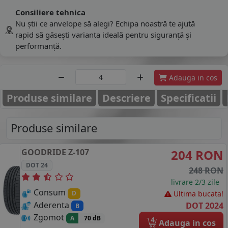
Consiliere tehnica
Nu știi ce anvelope să alegi? Echipa noastră te ajută
rapid să găsești varianta ideală pentru siguranță și
performanță.
Adauga in cos
Produse similare
Descriere
Specificatii
Produse similare
GOODRIDE
Z-107
204 RON
DOT 24
248 RON
livrare 2/3 zile
Consum
Ultima bucata!
D
Aderenta
DOT 2024
B
Zgomot
A
70 dB
4
Adauga in cos