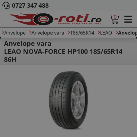
0727 347 488
0
ACASA
DESPRE NOI
Anvelope
Anvelope vara
185/65R14
LEAO
Anvelo
ANVELOPE
Anvelope vara
AUTO
LEAO NOVA-FORCE HP100 185/65R14
CAMION
86H
MOTO
AGROINDUSTRIALE
CAUTARE DUPA
DIMENSIUNI
PRODUCATORI ANVELOPE
MARCA AUTO
BLOG
B2B - COLABORARE COMPANII
CONT
CONTACT