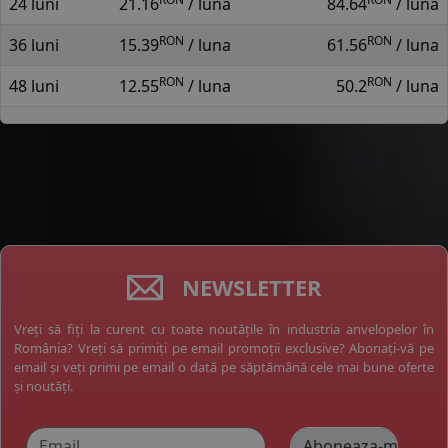
24 luni
21.16
/ luna
84.64
/ luna
RON
RON
36 luni
15.39
/ luna
61.56
/ luna
RON
RON
48 luni
12.55
/ luna
50.2
/ luna
NEWSLETTER
Vreți să fiți la curent cu toate noutățile în industria anvelopelor în
România? Vreți să primiți pe email promoții exclusive? Abonați-vă pe
email și veți primi pe email o dată pe săptămână cele mai bune oferte
și noutăți.