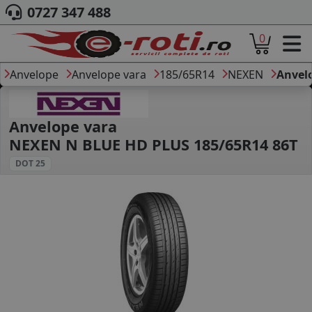
0727 347 488
0
ACASA
DESPRE NOI
Anvelope
Anvelope vara
185/65R14
NEXEN
Anvel
ANVELOPE
AUTO
CAMION
Anvelope vara
MOTO
NEXEN N BLUE HD PLUS 185/65R14 86T
AGROINDUSTRIALE
DOT 25
CAUTARE DUPA
DIMENSIUNI
PRODUCATORI ANVELOPE
MARCA AUTO
BLOG
B2B - COLABORARE COMPANII
CONT
CONTACT