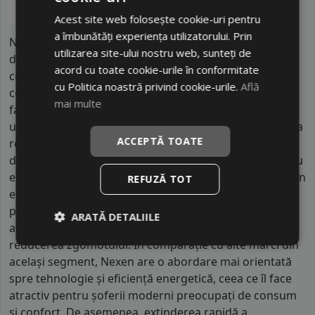
Acest site web folosește cookie-uri pentru
a îmbunătăți experiența utilizatorului. Prin
Nexen este un producător sud-coreean cu o istorie ce
utilizarea site-ului nostru web, sunteți de
datează din 1942, fiind una dintre cele mai vechi
acord cu toate cookie-urile în conformitate
companii de anvelope din Coreea de Sud. În prezent,
cu Politica noastră privind cookie-urile.
Află
compania are mii de angajați la nivel global și deține
mai multe
fabrici moderne în Coreea, China și Cehia, aceasta din
urmă fiind esențială pentru piața europeană. Nexen s-a
ACCEPTĂ TOATE
remarcat prin investiții semnificative în tehnologie și
design, colaborând inclusiv cu producători auto pentru
echipări de primă montare. Brandul se diferențiază prin
REFUZĂ TOT
echilibrul între inovație și accesibilitate, oferind
produse cu tehnologii moderne precum compuși
ARATĂ DETALIILE
avansați de cauciuc și modele optimizate pentru
reducerea zgomotului. În comparație cu alte mărci din
același segment, Nexen are o abordare mai orientată
spre tehnologie și eficiență energetică, ceea ce îl face
atractiv pentru șoferii moderni preocupați de consum
și confort. De asemenea, extinderea rapidă a