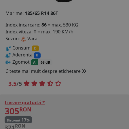
COS (
0 PRODUSE
)
Marime:
185/65 R14 86T
Index incarcare:
86
= max. 530 KG
Index viteza:
T
= max. 190 KM/h
Sezon:
Vara
Consum
D
Aderenta
B
Zgomot
A
68 dB
Citeste mai mult despre etichetare
3.5
/5
Livrare gratuită *
305
RON
17
%
Discount
RON
371