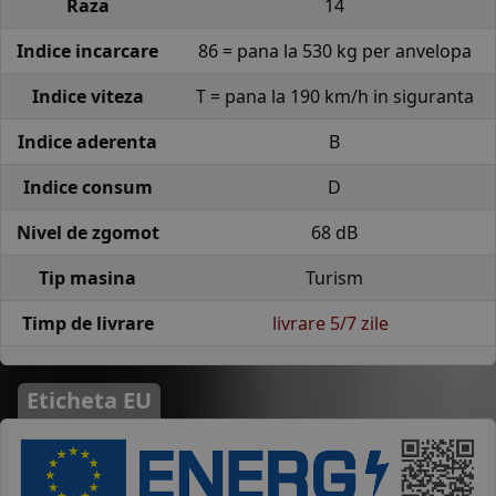
Raza
14
Indice incarcare
86 = pana la 530 kg per anvelopa
Indice viteza
T = pana la 190 km/h in siguranta
Indice aderenta
B
Indice consum
D
Nivel de zgomot
68 dB
Tip masina
Turism
Timp de livrare
livrare 5/7 zile
Eticheta EU