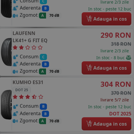
Consum
C
livrare 2/3 zile
Aderenta
B
In stoc - peste 12 buc
Zgomot
A
70 dB
4
Adauga in cos
LAUFENN
290 RON
LK41+ G FIT EQ
318 RON
livrare 2/3 zile
Consum
C
In stoc - 8 buc
Aderenta
B
4
Adauga in cos
Zgomot
A
70 dB
KUMHO
ES31
304 RON
DOT 25
370 RON
livrare 5/7 zile
Consum
In stoc - peste 12 buc
B
Aderenta
DOT 2025
B
Zgomot
A
70 dB
4
Adauga in cos