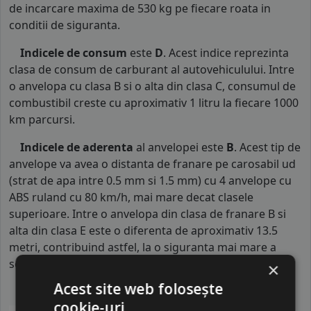
de incarcare maxima de 530 kg pe fiecare roata in
conditii de siguranta.
Indicele de consum
este
D
. Acest indice reprezinta
clasa de consum de carburant al autovehiculului. Intre
o anvelopa cu clasa B si o alta din clasa C, consumul de
combustibil creste cu aproximativ 1 litru la fiecare 1000
km parcursi.
Indicele de aderenta
al anvelopei este
B
. Acest tip de
anvelope va avea o distanta de franare pe carosabil ud
(strat de apa intre 0.5 mm si 1.5 mm) cu 4 anvelope cu
ABS ruland cu 80 km/h, mai mare decat clasele
superioare. Intre o anvelopa din clasa de franare B si
alta din clasa E este o diferenta de aproximativ 13.5
metri, contribuind astfel, la o siguranta mai mare a
soferului si participantilor din trafic.
×
Acest site web folosește
cookie-uri