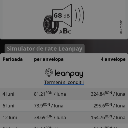
Simulator de rate Leanpay
Perioada
per anvelopa
4 anvelope
Termeni si conditii
RON
RON
4 luni
81.21
/ luna
324.84
/ luna
RON
RON
6 luni
73.9
/ luna
295.6
/ luna
RON
RON
12 luni
38.69
/ luna
154.76
/ luna
RON
RON