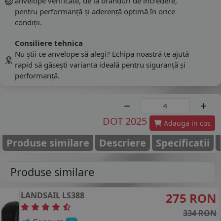
anvelope verificate, de la branduri de încredere,
pentru performanță și aderență optimă în orice
condiții.
Consiliere tehnica
Nu știi ce anvelope să alegi? Echipa noastră te ajută
rapid să găsești varianta ideală pentru siguranță și
performanță.
DOT 2025
Adauga in cos
Produse similare
Descriere
Specificatii
Produse similare
LANDSAIL
LS388
275 RON
334 RON