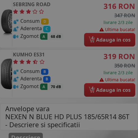
SEBRING
ROAD
316 RON
347 RON
Consum
D
livrare 2/3 zile
Aderenta
C
Ultima bucata!
Zgomot
A
68 dB
4
Adauga in cos
KUMHO
ES31
319 RON
350 RON
Consum
B
livrare 2/3 zile
Aderenta
B
Ultima bucata!
Zgomot
A
70 dB
4
Adauga in cos
Anvelope vara
NEXEN N BLUE HD PLUS 185/65R14 86T
- Descriere si specificatii
Descriere