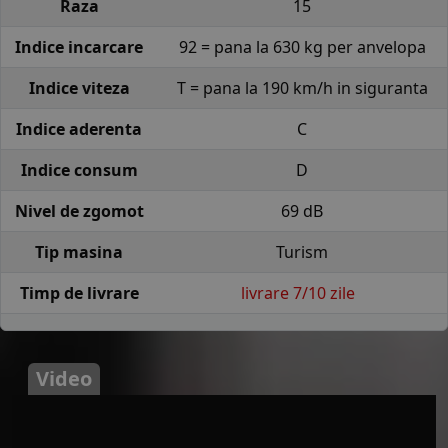
Raza
15
Indice incarcare
92 = pana la 630 kg per anvelopa
Indice viteza
T = pana la 190 km/h in siguranta
Indice aderenta
C
Indice consum
D
Nivel de zgomot
69 dB
Tip masina
Turism
Timp de livrare
livrare 7/10 zile
Video