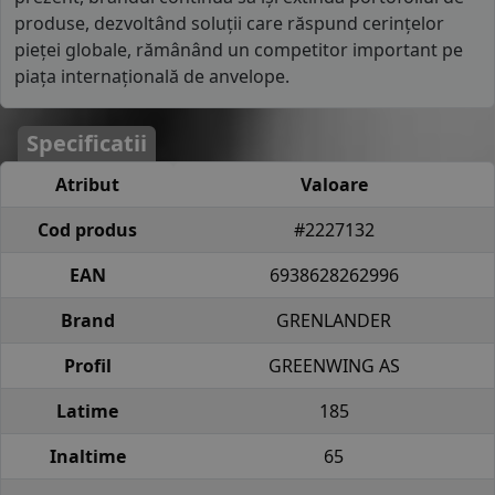
produse, dezvoltând soluții care răspund cerințelor
pieței globale, rămânând un competitor important pe
piața internațională de anvelope.
Specificatii
Atribut
Valoare
Cod produs
#2227132
EAN
6938628262996
Brand
GRENLANDER
Profil
GREENWING AS
Latime
185
Inaltime
65