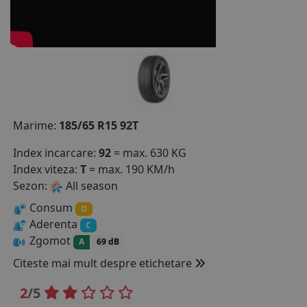
COS (
0 PRODUSE
)
Marime:
185/65 R15 92T
Index incarcare:
92
= max. 630 KG
Index viteza:
T
= max. 190 KM/h
Sezon:
All season
Consum
D
Aderenta
C
Zgomot
A
69 dB
Citeste mai mult despre etichetare
2
/5