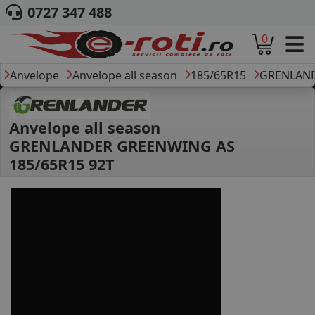
0727 347 488
0
ACASA
DESPRE NOI
Anvelope
Anvelope all season
185/65R15
GRENLAN
ANVELOPE
AUTO
CAMION
Anvelope all season
MOTO
GRENLANDER GREENWING AS
AGROINDUSTRIALE
185/65R15 92T
CAUTARE DUPA
DIMENSIUNI
PRODUCATORI ANVELOPE
MARCA AUTO
BLOG
B2B - COLABORARE COMPANII
CONT
CONTACT