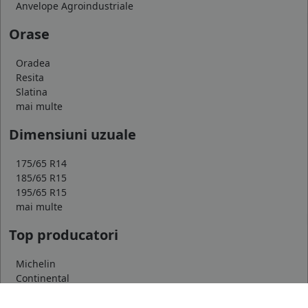
Anvelope Agroindustriale
Orase
Oradea
Resita
Slatina
mai multe
Dimensiuni uzuale
175/65 R14
185/65 R15
195/65 R15
mai multe
Top producatori
Michelin
Continental
Goodyear
mai multe