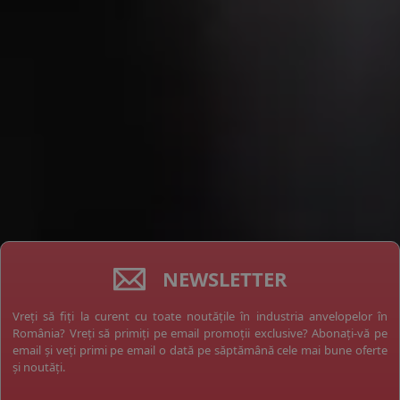
NEWSLETTER
Vreți să fiți la curent cu toate noutățile în industria anvelopelor în
România? Vreți să primiți pe email promoții exclusive? Abonați-vă pe
email și veți primi pe email o dată pe săptămână cele mai bune oferte
și noutăți.