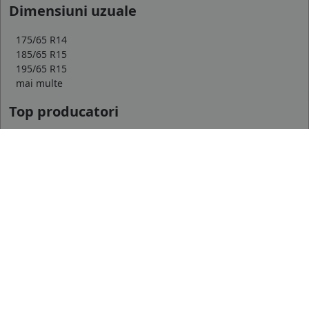
Dimensiuni uzuale
175/65 R14
185/65 R15
195/65 R15
mai multe
Top producatori
Michelin
Continental
Goodyear
mai multe
Marca auto
DACIA
AUDI
BMW
mai multe