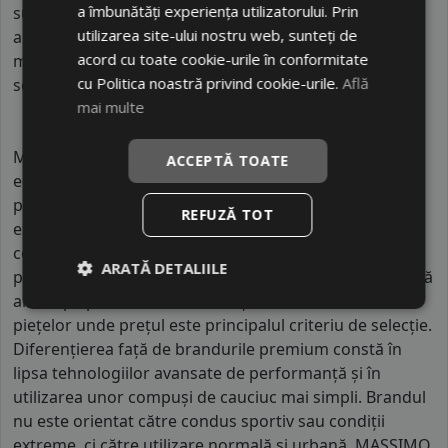
a îmbunătăți experiența utilizatorului. Prin
superioare. Intre o anvelopa din clasa de franare B si
utilizarea site-ului nostru web, sunteți de
alta din clasa E este o diferenta de aproximativ 13.5
acord cu toate cookie-urile în conformitate
metri, contribuind astfel, la o siguranta mai mare a
cu Politica noastră privind cookie-urile.
Află
soferului si participantilor din trafic.
mai multe
MASSIMO este un brand de anvelope din segmentul
ACCEPTĂ TOATE
economic, produs în Asia în fabrici industriale mari,
parte din ecosisteme de producție orientate spre
REFUZĂ TOT
export global. Aceste fabrici sunt optimizate pentru
costuri reduse și producție în volum mare, utilizând
ARATĂ DETALIILE
procese standardizate și automatizate. MASSIMO oferă
anvelope pentru autoturisme și SUV-uri, fiind destinat
piețelor unde prețul este principalul criteriu de selecție.
Diferențierea față de brandurile premium constă în
lipsa tehnologiilor avansate de performanță și în
utilizarea unor compuși de cauciuc mai simpli. Brandul
nu este orientat către condus sportiv sau condiții
extreme, ci către utilizare normală și urbană. MASSIMO