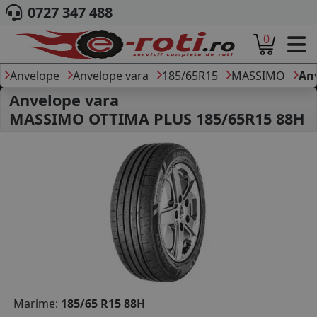
0727 347 488
0
ACASA
DESPRE NOI
Anvelope
Anvelope vara
185/65R15
MASSIMO
An
ANVELOPE
Anvelope vara
AUTO
MASSIMO OTTIMA PLUS 185/65R15 88H
CAMION
MOTO
AGROINDUSTRIALE
CAUTARE DUPA
DIMENSIUNI
PRODUCATORI ANVELOPE
MARCA AUTO
BLOG
B2B - COLABORARE COMPANII
CONT
Marime:
185/65 R15 88H
CONTACT