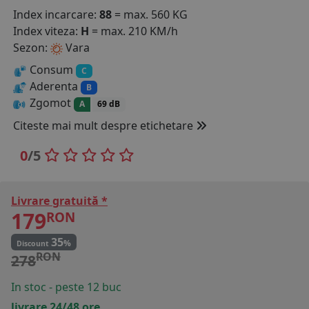
Index incarcare:
88
= max. 560 KG
COS (
0 PRODUSE
)
Index viteza:
H
= max. 210 KM/h
Sezon:
Vara
Consum
C
Aderenta
B
Zgomot
A
69 dB
Citeste mai mult despre etichetare
0
/5
Livrare gratuită *
179
RON
35
%
Discount
RON
278
In stoc - peste 12 buc
livrare 24/48 ore