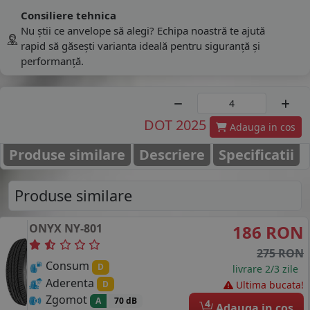
Consiliere tehnica
Nu știi ce anvelope să alegi? Echipa noastră te ajută
rapid să găsești varianta ideală pentru siguranță și
performanță.
DOT 2025
Adauga in cos
Produse similare
Descriere
Specificatii
Produse similare
ONYX
NY-801
186 RON
275 RON
Consum
D
livrare 2/3 zile
Aderenta
D
Ultima bucata!
Zgomot
A
70 dB
4
Adauga in cos