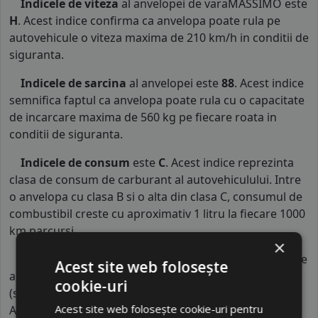
Indicele de viteza
al anvelopei de varaMASSIMO este
H
. Acest indice confirma ca anvelopa poate rula pe
autovehicule o viteza maxima de 210 km/h in conditii de
siguranta.
Indicele de sarcina
al anvelopei este
88
. Acest indice
semnifica faptul ca anvelopa poate rula cu o capacitate
de incarcare maxima de 560 kg pe fiecare roata in
conditii de siguranta.
Indicele de consum
este
C
. Acest indice reprezinta
clasa de consum de carburant al autovehiculului. Intre
o anvelopa cu clasa B si o alta din clasa C, consumul de
combustibil creste cu aproximativ 1 litru la fiecare 1000
km parcursi.
×
Indicele de aderenta
al anvelopei este
B
. Acest tip de
Acest site web folosește
anvelope va avea o distanta de franare pe carosabil ud
cookie-uri
(strat de apa intre 0.5 mm si 1.5 mm) cu 4 anvelope cu
Acest site web folosește cookie-uri pentru
ABS ruland cu 80 km/h, mai mare decat clasele