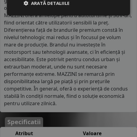
gestionează mai multe branduri private label,
ARATĂ DETALIILE
optimizând costurile prin producție standardizată.
MAZZINI oferă anvelope pentru autoturisme și SUV-uri,
fiind orientat către utilizatorii sensibili la preț.
Diferențierea față de brandurile premium constă în
nivelul tehnologic mai redus și în focusul pe volum
mare de producție. Brandul nu investește în
motorsport sau tehnologii avansate, ci în eficiență și
accesibilitate. Este potrivit pentru condus urban și
extraurban moderat, unde nu sunt necesare
performanțe extreme. MAZZINI se remarcă prin
disponibilitatea largă pe piață și prin prețurile
competitive. În general, oferă o experiență de condus
stabilă în condiții normale, fiind o soluție economică
pentru utilizare zilnică.
Specificatii
Atribut
Valoare