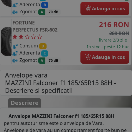
Aderenta
B
4
Adauga in cos
Zgomot
A
70 dB
FORTUNE
216 RON
PERFECTUS FSR-602
289 RON
livrare 2/3 zile
Consum
D
In stoc - peste 12 buc
Aderenta
C
4
Adauga in cos
Zgomot
A
70 dB
Anvelope vara
MAZZINI Falconer f1 185/65R15 88H
-
Descriere si specificatii
Descriere
Anvelopa MAZZINI Falconer f1 185/65R15 88H
pentru autoturisme este o anvelopa de Vara.
Anvelopele de vara au un comportament foarte bun pe