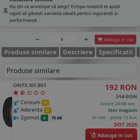
Nu știi ce anvelope să alegi? Echipa noastră te ajută
rapid să găsești varianta ideală pentru siguranță și
performanță.
Adauga in cos
Produse similare
Descriere
Specificatii
Produse similare
ONYX
NY-801
192 RON
314 RON
Consum
D
livrare 24/48 ore
Aderenta
Stoc magazin
D
Zgomot
In stoc - peste 12 buc
A
70 dB
DOT 2026
4
Adauga in cos