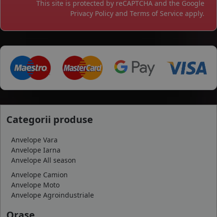
This site is protected by reCAPTCHA and the Google
Privacy Policy
and
Terms of Service
apply.
Categorii produse
Anvelope Vara
Anvelope Iarna
Anvelope All season
Anvelope Camion
Anvelope Moto
Anvelope Agroindustriale
Orase