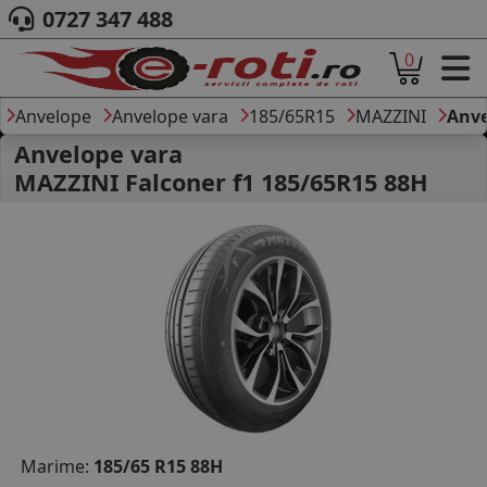
0727 347 488
0
ACASA
DESPRE NOI
Anvelope
Anvelope vara
185/65R15
MAZZINI
Anve
ANVELOPE
Anvelope vara
AUTO
MAZZINI Falconer f1 185/65R15 88H
CAMION
MOTO
AGROINDUSTRIALE
CAUTARE DUPA
DIMENSIUNI
PRODUCATORI ANVELOPE
MARCA AUTO
BLOG
B2B - COLABORARE COMPANII
CONT
Marime:
185/65 R15 88H
CONTACT