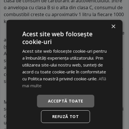
clasa de consum de carburant al autovehiculului. Intre
o anvelopa cu clasa B si o alta din clasa C, consumul de
combustibil creste cu aproximativ 1 litru la fiecare 1000
km parcursi.
×
Indicele de aderenta
al anvelopei este
C
. Acest tip de
Acest site web folosește
anvelope va avea o distanta de franare pe carosabil ud
cookie-uri
(strat de apa intre 0.5 mm si 1.5 mm) cu 4 anvelope cu
Acest site web folosește cookie-uri pentru
ABS ruland cu 80 km/h, mai mare decat clasele
a îmbunătăți experiența utilizatorului. Prin
superioare. Intre o anvelopa din clasa de franare C si
utilizarea site-ului nostru web, sunteți de
alta din clasa E este o diferenta de aproximativ 9 metri,
acord cu toate cookie-urile în conformitate
contribuind astfel, la o siguranta mai mare a soferului
cu Politica noastră privind cookie-urile.
Află
si participantilor din trafic.
mai multe
ACCEPTĂ TOATE
MAZZINI este un brand chinezesc de anvelope din
segmentul economic, produs în fabrici industriale mari
care deservesc piețe internaționale prin export. Aceste
REFUZĂ TOT
unități de producție sunt parte din grupuri care