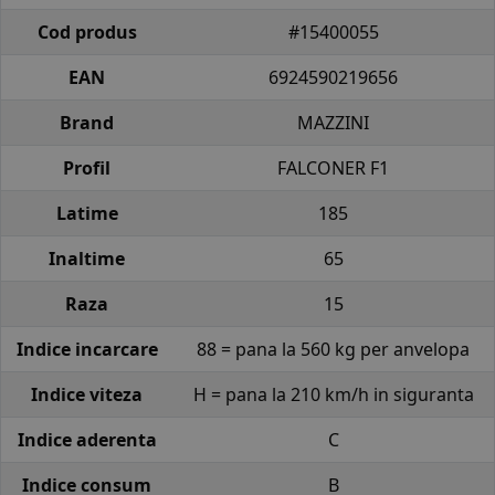
Cod produs
#15400055
EAN
6924590219656
Brand
MAZZINI
Profil
FALCONER F1
Latime
185
Inaltime
65
Raza
15
Indice incarcare
88 = pana la 560 kg per anvelopa
Indice viteza
H = pana la 210 km/h in siguranta
Indice aderenta
C
Indice consum
B