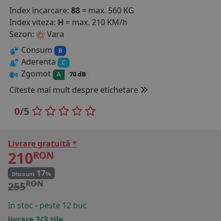
Index incarcare:
88
= max. 560 KG
COS (
0 PRODUSE
)
Index viteza:
H
= max. 210 KM/h
Sezon:
Vara
Consum
B
Aderenta
C
Zgomot
A
70 dB
Citeste mai mult despre etichetare
0
/5
Livrare gratuită *
210
RON
17
%
Discount
RON
255
In stoc - peste 12 buc
livrare 2/3 zile