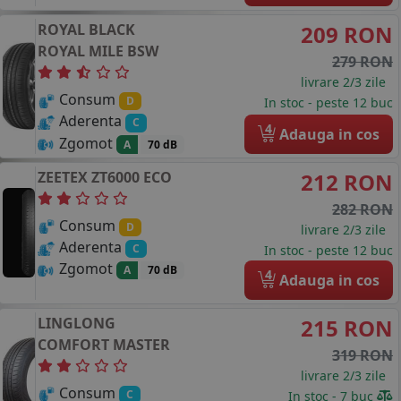
ROYAL BLACK
209 RON
ROYAL MILE
BSW
279 RON
livrare 2/3 zile
Consum
D
In stoc - peste 12 buc
Aderenta
C
4
Adauga in cos
Zgomot
A
70 dB
ZEETEX
ZT6000 ECO
212 RON
282 RON
Consum
D
livrare 2/3 zile
Aderenta
C
In stoc - peste 12 buc
Zgomot
A
70 dB
4
Adauga in cos
LINGLONG
215 RON
COMFORT MASTER
319 RON
livrare 2/3 zile
Consum
C
In stoc - 7 buc