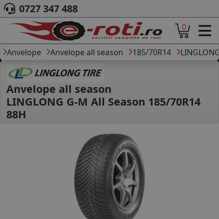
0727 347 488
0
ACASA
DESPRE NOI
Anvelope
Anvelope all season
185/70R14
LINGLON
ANVELOPE
AUTO
CAMION
Anvelope all season
MOTO
LINGLONG G-M All Season 185/70R14
AGROINDUSTRIALE
88H
CAUTARE DUPA
DIMENSIUNI
PRODUCATORI ANVELOPE
MARCA AUTO
BLOG
B2B - COLABORARE COMPANII
CONT
CONTACT