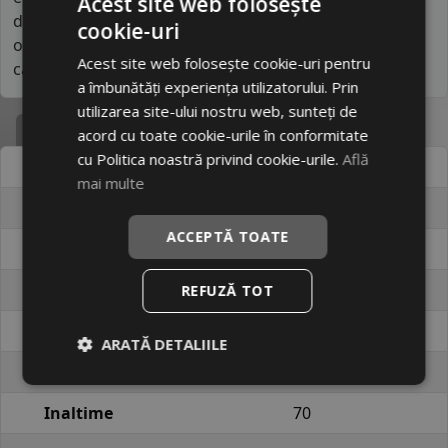
Acest site web folosește
din listă, se apropie mai mult de segmentul mediu,
cookie-uri
oferind performanțe superioare și standarde de
Acest site web folosește cookie-uri pentru
calitate ridicate.
a îmbunătăți experiența utilizatorului. Prin
utilizarea site-ului nostru web, sunteți de
Specificatii
acord cu toate cookie-urile în conformitate
cu Politica noastră privind cookie-urile.
Află
Atribut
Valoare
mai multe
Cod produs
#21232
ACCEPTĂ TOATE
EAN
6959956746781
Brand
LINGLONG
REFUZĂ TOT
Profil
G-M ALL SEASON
ARATĂ DETALIILE
Latime
185
Inaltime
70