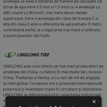
anvelope va avea o distanta de franare pe carosabil ud
(strat de apa intre 0.5 mm si 1.5 mm) cu 4 anvelope cu
ABS ruland cu 80 km/h, mai mare decat clasele
superioare. Intre o anvelopa din clasa de franare C si
alta din clasa E este o diferenta de aproximativ 9 metri,
contribuind astfel, la o siguranta mai mare a soferului
si participantilor din trafic.
LINGLONG este unul dintre cei mai mari producători de
anvelope din China, cu fabrici în mai multe țări, inclusiv
China, Thailanda și Serbia, și cu zeci de mii de angajați
la nivel global. Compania are o prezență internațională
puternică și investește masiv în cercetare și dezvoltare.
LINGLONG se diferențiază prin capacitatea industrială
×
mare și prin colaborările cu producători auto pentru
echipare de prim montaj. Comparativ cu alte branduri