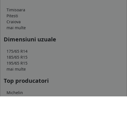
Timisoara
Pitesti
Craiova
mai multe
Dimensiuni uzuale
175/65 R14
185/65 R15
195/65 R15
mai multe
Top producatori
Michelin
Continental
Goodyear
mai multe
Marca auto