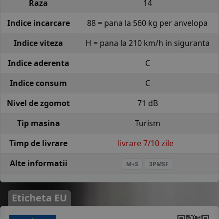
Raza
14
Indice incarcare
88 = pana la 560 kg per anvelopa
Indice viteza
H = pana la 210 km/h in siguranta
Indice aderenta
C
Indice consum
C
Nivel de zgomot
71 dB
Tip masina
Turism
Timp de livrare
livrare 7/10 zile
Alte informatii
M+S
3PMSF
Eticheta EU