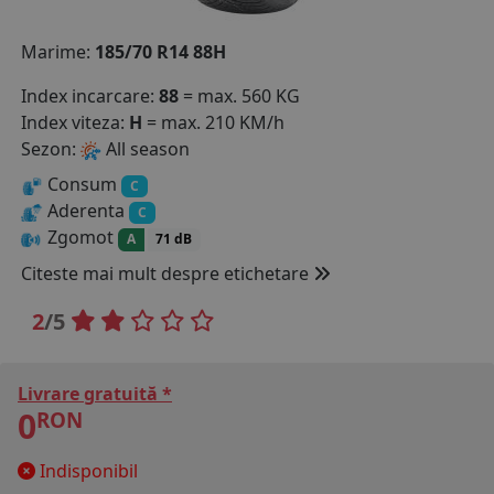
COS (
0 PRODUSE
)
Marime:
185/70 R14 88H
Index incarcare:
88
= max. 560 KG
Index viteza:
H
= max. 210 KM/h
Sezon:
All season
Consum
C
Aderenta
C
Zgomot
A
71 dB
Citeste mai mult despre etichetare
2
/5
Livrare gratuită *
0
RON
Indisponibil