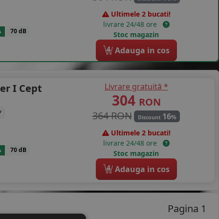
Ultimele 2 bucati!
livrare 24/48 ore
A
70 dB
Stoc magazin
4
Adauga in cos
Livrare gratuită *
er I Cept
304
RON
*
364 RON
16
%
Discount
Ultimele 2 bucati!
livrare 24/48 ore
A
70 dB
Stoc magazin
4
Adauga in cos
Pagina 1