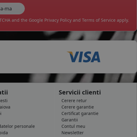
APTCHA and the Google
Privacy Policy
and
Terms of Service
apply.
tii
Servicii clienti
testi
Cerere retur
raiova
Cerere garantie
i
Certificat garantie
Garantii
datelor personale
Contul meu
pida
Newsletter