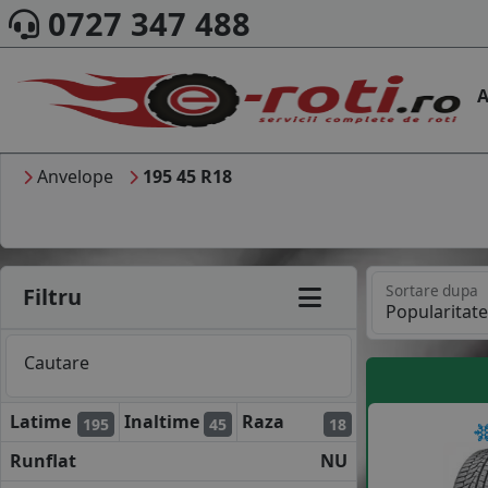
0727 347 488
A
Anvelope
195 45 R18
Sortare dupa
Filtru
Cautare
Latime
Inaltime
Raza
195
45
18
Runflat
NU