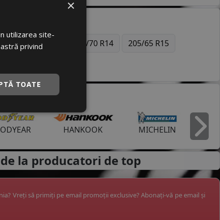
×
 utilizarea site-
6
225/60 R16
165/70 R14
205/65 R15
oastră privind
PTĂ TOATE
ODYEAR
HANKOOK
MICHELIN
I
de la
producatori de top
ânia? Vreți să primiți pe email promoții exclusive? Abonați-vă pe email și