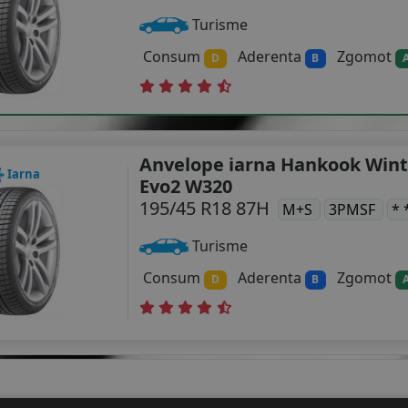
Turisme
Consum
Aderenta
Zgomot
D
B
Anvelope iarna Hankook Wint
Iarna
Evo2 W320
195/45 R18 87H
M+S
3PMSF
* 
Turisme
Consum
Aderenta
Zgomot
D
B