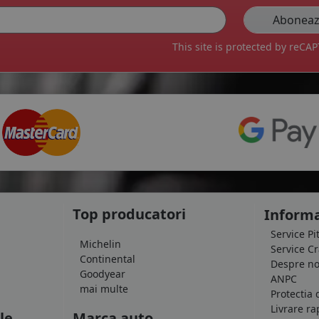
This site is protected by reC
Top producatori
Informa
Service Pi
Michelin
Service C
Continental
Despre no
Goodyear
ANPC
mai multe
Protectia 
Livrare ra
le
Marca auto