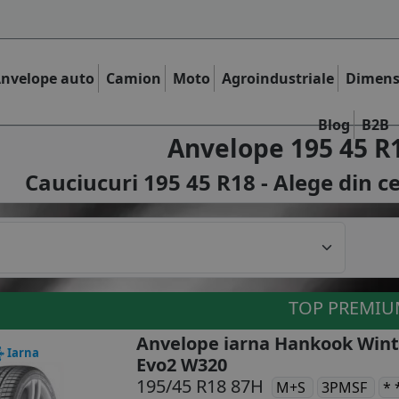
nvelope auto
Camion
Moto
Agroindustriale
Dimens
Blog
B2B
Anvelope 195 45 R
Cauciucuri 195 45 R18 - Alege din c
TOP PREMI
Anvelope iarna Hankook Wint
Iarna
Evo2 W320
195/45 R18 87H
M+S
3PMSF
* 