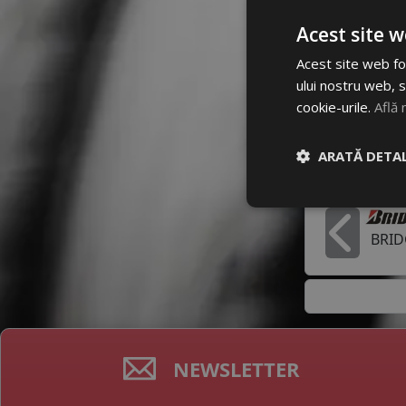
Acest site w
Dimensiun
Acest site web fol
205/55 R1
ului nostru web, s
cookie-urile.
Află 
Mai multe
ARATĂ DETAL
Producato
BRI
In
NEWSLETTER