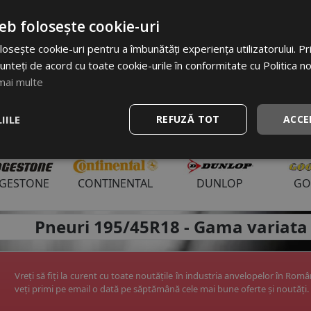
eb folosește cookie-uri
i uzuale anvelope:
osește cookie-uri pentru a îmbunătăți experiența utilizatorului. Prin
6
195/65 R15
225/45 R17
205/55 R17
215/60 R1
unteți de acord cu toate cookie-urile în conformitate cu Politica n
mai multe
IILE
REFUZĂ TOT
ACCE
ri anvelope:
DGESTONE
CONTINENTAL
DUNLOP
GO
apoi
Pneuri 195/45R18 -
Gama variata 
Vreți să fiți la curent cu toate noutățile în industria anvelopelor în Rom
veți primi pe email o dată pe săptămână cele mai bune oferte și noutăți.