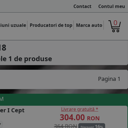
Contact
Contul meu
0
iuni uzuale
Producatori de top
Marca auto
18
ele
1
de produse
Pagina 1
UM
Livrare gratuită *
er I Cept
304.00
RON
*
364 RON
16
%
Discount