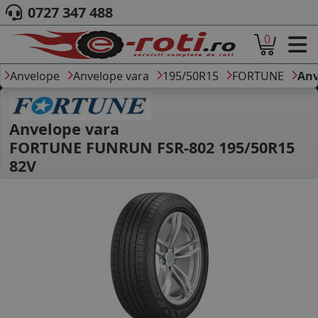
0727 347 488
0
ACASA
DESPRE NOI
Anvelope
Anvelope vara
195/50R15
FORTUNE
Anv
ANVELOPE
AUTO
CAMION
Anvelope vara
MOTO
FORTUNE FUNRUN FSR-802 195/50R15
AGROINDUSTRIALE
82V
CAUTARE DUPA
DIMENSIUNI
PRODUCATORI ANVELOPE
MARCA AUTO
BLOG
B2B - COLABORARE COMPANII
CONT
CONTACT