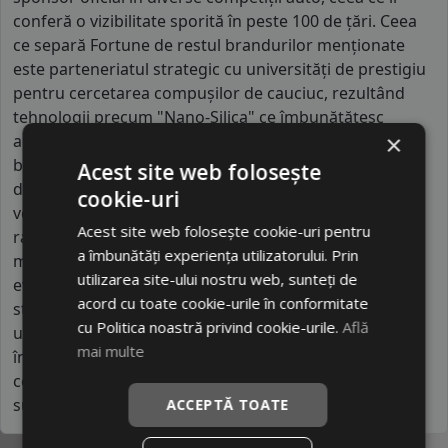
conferă o vizibilitate sporită în peste 100 de țări. Ceea
ce separă Fortune de restul brandurilor menționate
este parteneriatul strategic cu universități de prestigiu
pentru cercetarea compușilor de cauciuc, rezultând
tehnologii precum "Nano-Silica" ce îmbunătățesc
×
aderența instantanee. În timp ce majoritatea
brandurilor low-cost sunt generice, Fortune se
Acest site web folosește
diferențiază prin specializarea în anvelope pentru
cookie-uri
vehicule comerciale ușoare, unde carcasa lor
Acest site web folosește cookie-uri pentru
ranforsată oferă o rezistență la încărcare mult peste
a îmbunătăți experiența utilizatorului. Prin
media pieței. Designul lor este optimizat pentru
utilizarea site-ului nostru web, sunteți de
evacuarea rapidă a căldurii, prevenind degradarea
acord cu toate cookie-urile în conformitate
structurală la viteze mari. Fortune se poziționează ca
cu Politica noastră privind cookie-urile.
Află
un brand tehnologizat, oferind o siguranță activă de
mai multe
încredere și o precizie a direcției care imită
comportamentul anvelopelor din clasa medie
superioară.
ACCEPTĂ TOATE