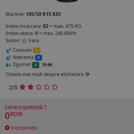
COS (
0 PRODUSE
)
Marime:
195/50 R15 82V
Index incarcare:
82
= max. 475 KG
Index viteza:
V
= max. 240 KM/h
Sezon:
Vara
Consum
D
Aderenta
B
Zgomot
A
70 dB
Citeste mai mult despre etichetare
2
/5
Livrare gratuită *
0
RON
Indisponibil