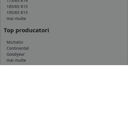
175/65 R14
185/65 R15
195/65 R15
mai multe
Top producatori
Michelin
Continental
Goodyear
mai multe
Marca auto
DACIA
AUDI
BMW
mai multe
Informatii
Servicii clienti