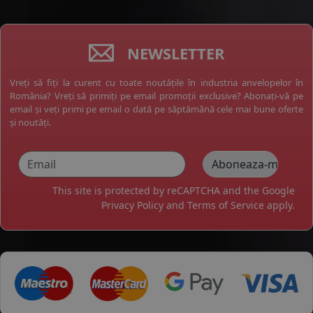
NEWSLETTER
Vreți să fiți la curent cu toate noutățile în industria anvelopelor în
România? Vreți să primiți pe email promoții exclusive? Abonați-vă pe
email și veți primi pe email o dată pe săptămână cele mai bune oferte
și noutăți.
This site is protected by reCAPTCHA and the Google
Privacy Policy
and
Terms of Service
apply.