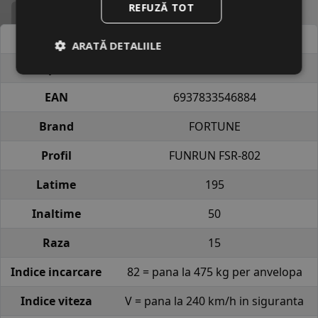
REFUZĂ TOT
Specificatii
Atribut
Valoare
ARATĂ DETALIILE
Cod produs
#407990
EAN
6937833546884
Brand
FORTUNE
Profil
FUNRUN FSR-802
Latime
195
Inaltime
50
Raza
15
Indice incarcare
82 = pana la 475 kg per anvelopa
Indice viteza
V = pana la 240 km/h in siguranta