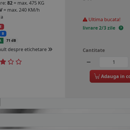
are:
82
= max. 475 KG
V
= max. 240 KM/h
ra
Ultima bucata!
E
livrare 2/3 zile
B
A
71 dB
mult despre etichetare
Cantitate
Adauga in c