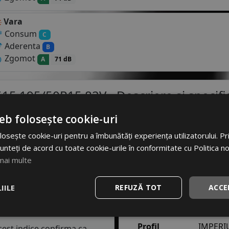
Vara
Consum
C
Aderenta
B
Zgomot
A
71 dB
15 195/50R15 82V
- Descriere si specific
eb folosește cookie-uri
Specificatii
osește cookie-uri pentru a îmbunătăți experiența utilizatorului. Prin
Atribut
Va
tru autoturisme este o
unteți de acord cu toate cookie-urile în conformitate cu Politica n
t foarte bun pe asfalt
mai multe
Cod produs
#31
coperit de gheata sau
e din perioada verii, vor
EAN
86808
IILE
REFUZĂ TOT
ACCE
igiditatea anvelopelor scade
Brand
PE
..
Profil
IMPERI
Acest indice confirma ca