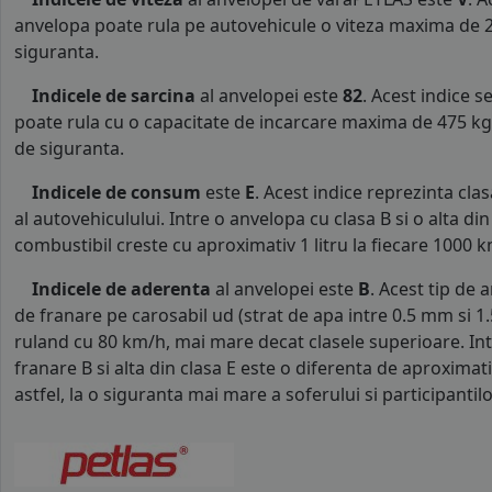
anvelopa poate rula pe autovehicule o viteza maxima de 2
siguranta.
Indicele de sarcina
al anvelopei este
82
. Acest indice 
poate rula cu o capacitate de incarcare maxima de 475 kg p
de siguranta.
Indicele de consum
este
E
. Acest indice reprezinta cl
al autovehiculului. Intre o anvelopa cu clasa B si o alta d
combustibil creste cu aproximativ 1 litru la fiecare 1000 k
Indicele de aderenta
al anvelopei este
B
. Acest tip de 
de franare pe carosabil ud (strat de apa intre 0.5 mm si 
ruland cu 80 km/h, mai mare decat clasele superioare. Int
franare B si alta din clasa E este o diferenta de aproximat
astfel, la o siguranta mai mare a soferului si participantilor