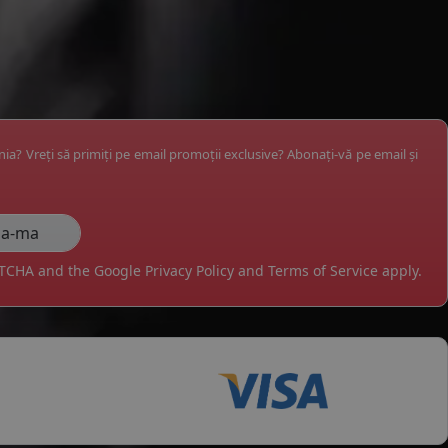
ânia? Vreți să primiți pe email promoții exclusive? Abonați-vă pe email și
APTCHA and the Google
Privacy Policy
and
Terms of Service
apply.