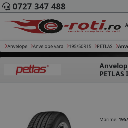
0727 347 488
A
Anvelope
Anvelope vara
195/50R15
PETLAS
Anv
Anvelop
PETLAS 
Marime:
195