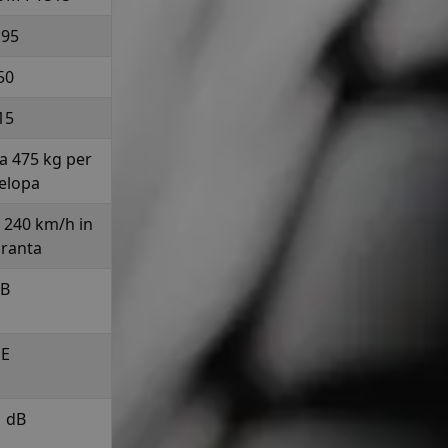
195
50
15
la 475 kg per
elopa
a 240 km/h in
uranta
B
E
1 dB