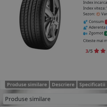
Index incarc
Index viteza:
Sezon:
Va
Consum
Aderenta
Zgomot
Citeste mai 
3
/5
Produse similare
Descriere
Specificatii
Produse similare