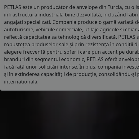
PETLAS este un producător de anvelope din Turcia, cu o ist
infrastructură industrială bine dezvoltată, incluzând fabr
angajați specializați. Compania produce o gamă variată 
autoturisme, vehicule comerciale, utilaje agricole și chiar a
reflectă capacitatea sa tehnologică diversificată. PETLAS s
robustețea produselor sale și prin rezistența în condiții difi
alegere frecventă pentru șoferii care pun accent pe durab
branduri din segmentul economic, PETLAS oferă anvelope 
facă față unor solicitări intense. În plus, compania invest
și în extinderea capacității de producție, consolidându-și 
internațională.