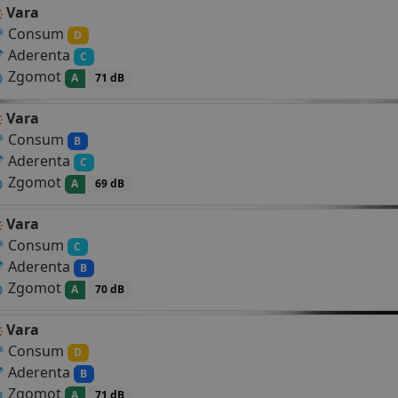
Vara
Consum
D
Aderenta
C
Zgomot
A
71 dB
Vara
Consum
B
Aderenta
C
Zgomot
A
69 dB
Vara
Consum
C
Aderenta
B
Zgomot
A
70 dB
Vara
Consum
D
Aderenta
B
Zgomot
A
71 dB