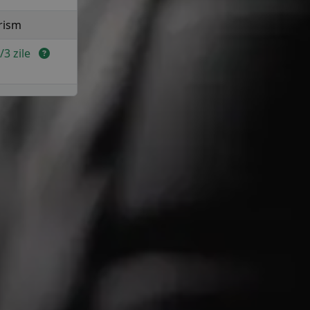
rism
2/3 zile