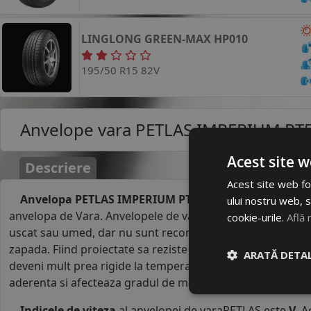
LINGLONG
GREEN-MAX HP010
195/50 R15 82V
Anvelope vara
PETLAS IMPERIUM PT5
Acest site w
Descriere
Acest site web fol
Anvelopa PETLAS IMPERIUM PT515 195/50R15 82V
pen
ului nostru web, s
anvelopa de Vara. Anvelopele de vara au un comportamen
cookie-urile.
Află 
uscat sau umed, dar nu sunt recomandate pe carosabil a
zapada. Fiind proiectate sa reziste la temperaturile ridicat
ARATĂ DETAL
deveni mult prea rigide la temperaturi mai mici de 7°C. R
aderenta si afecteaza gradul de manevrabilitate al masinii
Indicele de viteza
al anvelopei de varaPETLAS este
V
. 