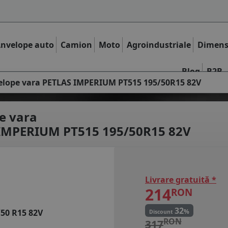
nvelope auto
Camion
Moto
Agroindustriale
Dimens
Blog
B2B
elope vara PETLAS IMPERIUM PT515 195/50R15 82V
e vara
IMPERIUM PT515 195/50R15 82V
Livrare gratuită *
214
RON
32
%
/50 R15 82V
Discount
RON
317