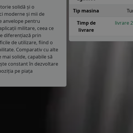
orie solidă și o
Tip masina
Tu
ici moderne și mii de
de anvelope pentru
Timp de
livrare 
plicații militare, ceea ce
livrare
e diferențiază prin
cile de utilizare, fiind o
ilitate. Comparativ cu alte
mai solide, capabile să
ește constant în dezvoltare
poziția pe piața