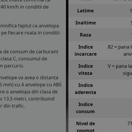
40 km/h in conditii de
Latime
Inaltime
semnifica faptul ca anvelopa
e fiecare roata in conditii
Raza
Indice
82 = pana 
asa de consum de carburant
incarcare
anv
in clasa C, consumul de
m parcursi.
Indice
V = pana l
viteza
sig
anvelope va avea o distanta
1.5 mm) cu 4 anvelope cu ABS
Indice
re o anvelopa din clasa de
aderenta
iv 13.5 metri, contribuind
Indice
 din trafic.
consum
Nivel de
7
zgomot