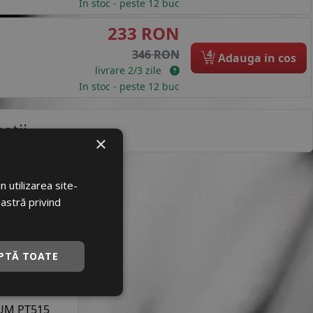
In stoc - peste 12 buc
233 RON
4
346 RON
Adauga in cos
livrare 2/3 zile
In stoc - peste 12 buc
atii
×
 utilizarea site-
loare
oastră privind
87766
30001709
PTĂ TOATE
TLAS
UM PT515