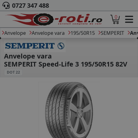
0727 347 488
0
ACASA
DESPRE NOI
Anvelope
Anvelope vara
195/50R15
SEMPERIT
Anv
ANVELOPE
AUTO
CAMION
Anvelope vara
MOTO
SEMPERIT Speed-Life 3 195/50R15 82V
AGROINDUSTRIALE
DOT 22
CAUTARE DUPA
DIMENSIUNI
PRODUCATORI ANVELOPE
MARCA AUTO
BLOG
B2B - COLABORARE COMPANII
CONT
CONTACT