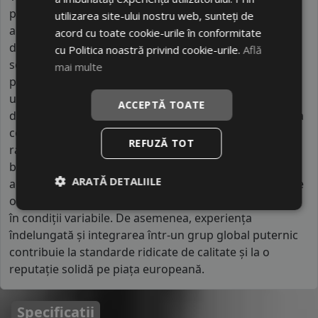
parte a grupului Continental. Compania are mii de
utilizarea site-ului nostru web, sunteți de
angajați la nivel global și beneficiază de o rețea extinsă
acord cu toate cookie-urile în conformitate
de fabrici și centre de cercetare din Europa. Semperit
cu Politica noastră privind cookie-urile.
Află
se remarcă prin orientarea sa către siguranță și
mai multe
performanță în condiții dificile, în special pe drumuri
umede sau în sezonul rece. Produsele sale sunt
ACCEPTĂ TOATE
dezvoltate folosind tehnologii avansate provenite de la
compania-mamă, dar sunt adaptate pentru a oferi un
REFUZĂ TOT
raport calitate-preț competitiv. În comparație cu alte
branduri din aceeași categorie, Semperit pune un
ARATĂ DETALIILE
accent mai mare pe stabilitate și control, ceea ce îl face
o alegere potrivită pentru șoferii care circulă frecvent
în condiții variabile. De asemenea, experiența
îndelungată și integrarea într-un grup global puternic
contribuie la standarde ridicate de calitate și la o
reputație solidă pe piața europeană.
Specificatii