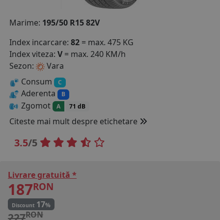
COS (
0 PRODUSE
)
Marime:
195/50 R15 82V
Index incarcare:
82
= max. 475 KG
Index viteza:
V
= max. 240 KM/h
Sezon:
Vara
Consum
C
Aderenta
B
Zgomot
A
71 dB
Citeste mai mult despre etichetare
3.5
/5
Livrare gratuită *
187
RON
17
%
Discount
RON
227