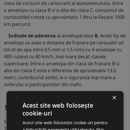
clasa de consum de carburant al autovehiculului. Intre
o anvelopa cu clasa B si o alta din clasa C, consumul de
combustibil creste cu aproximativ 1 litru la fiecare 1000
km parcursi.
Indicele de aderenta
al anvelopei este
B
. Acest tip de
anvelope va avea o distanta de franare pe carosabil ud
(strat de apa intre 0.5 mm si 1.5 mm) cu 4 anvelope cu
ABS ruland cu 80 km/h, mai mare decat clasele
superioare. Intre o anvelopa din clasa de franare B si
alta din clasa E este o diferenta de aproximativ 13.5
metri, contribuind astfel, la o siguranta mai mare a
soferului si participantilor din trafic.
×
Acest site web folosește
cookie-uri
Semperit este un brand austriac cu o tradiție de peste
Acest site web folosește cookie-uri pentru
100 de ani în industria cauciucului, fiind în prezent
a îmbunătăți experiența utilizatorului. Prin