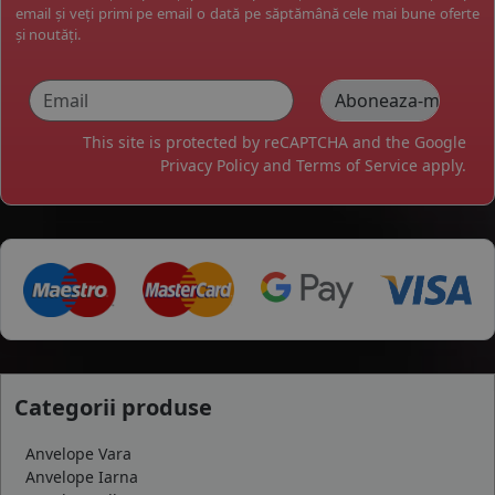
email și veți primi pe email o dată pe săptămână cele mai bune oferte
și noutăți.
This site is protected by reCAPTCHA and the Google
Privacy Policy
and
Terms of Service
apply.
Categorii produse
Anvelope Vara
Anvelope Iarna