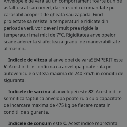
Anvelopele de vara au un comportament foarte bun pe
asfalt uscat sau umed, dar nu sunt recomandate pe
carosabil acoperit de gheata sau zapada. Fiind
proiectate sa reziste la temperaturile ridicate din
perioada verii, vor deveni mult prea rigide la
temperaturi mai mici de 7°C. Rigiditatea anvelopelor
scade aderenta si afecteaza gradul de manevrabilitate
al masinii..
Indicele de viteza
al anvelopei de varaSEMPERIT este
V
. Acest indice confirma ca anvelopa poate rula pe
autovehicule o viteza maxima de 240 km/h in conditii de
siguranta.
Indicele de sarcina
al anvelopei este
82
. Acest indice
semnifica faptul ca anvelopa poate rula cu o capacitate
de incarcare maxima de 475 kg pe fiecare roata in
conditii de siguranta.
Indicele de consum
este
C
. Acest indice reprezinta