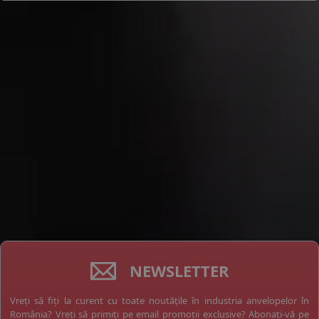
NEWSLETTER
Vreți să fiți la curent cu toate noutățile în industria anvelopelor în
România? Vreți să primiți pe email promoții exclusive? Abonați-vă pe