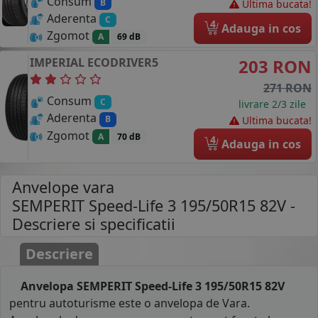
Consum
B
Ultima bucata!
Aderenta
C
4
Adauga in cos
Zgomot
A
69 dB
IMPERIAL
ECODRIVER5
203 RON
271 RON
Consum
C
livrare 2/3 zile
Aderenta
B
Ultima bucata!
Zgomot
A
70 dB
4
Adauga in cos
Anvelope vara
SEMPERIT Speed-Life 3 195/50R15 82V
-
Descriere si specificatii
Descriere
Anvelopa SEMPERIT Speed-Life 3 195/50R15 82V
pentru autoturisme este o anvelopa de Vara.