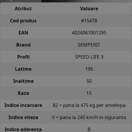
Atribut
Valoare
Cod produs
#15478
EAN
4024067001295
Brand
SEMPERIT
Profil
SPEED-LIFE 3
Latime
195
Inaltime
50
Raza
15
Indice incarcare
82 = pana la 475 kg per anvelopa
Indice viteza
V = pana la 240 km/h in siguranta
Indice aderenta
B