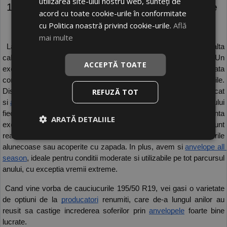
utilizarea site-ului nostru web, sunteți de
195 50 19 – ideale pentru siguranta in orice 
acord cu toate cookie-urile în conformitate
deplasare cu masina 
cu Politica noastră privind cookie-urile.
Află
mai multe
 La E-roti, ne concentram pe furnizarea unor produse de inalta 
calitate, durabile si sigure pentru orice tip de deplasare. Un 
ACCEPTĂ TOATE
exemplu sunt si modelele 195 50 19, proiectate sa faca fata 
conditiilor meteo variate si sa ofere siguranta in situatii dificile. 
REFUZĂ TOT
Disponibilitatea diversificata include atat 
anvelope de vara
, cat 
si 
anvelope de iarna
, concepute sa se adapteze perfect specificului 
fiecarui sezon. Cele pentru sezonul cald asigura aderenta 
ARATĂ DETALIILE
excelenta pe suprafete uscate si umede, iar modelele de iarna sunt 
realizate pentru a oferi tractiune optima si siguranta pe drumurile 
alunecoase sau acoperite cu zapada. In plus, avem si 
anvelope all 
season
, ideale pentru conditii moderate si utilizabile pe tot parcursul 
anului, cu exceptia vremii extreme.
 Cand vine vorba de cauciucurile 195/50 R19, vei gasi o varietate 
de optiuni de la 
producatori
 renumiti, care de-a lungul anilor au 
reusit sa castige increderea soferilor prin 
anvelopele
 foarte bine 
lucrate. 