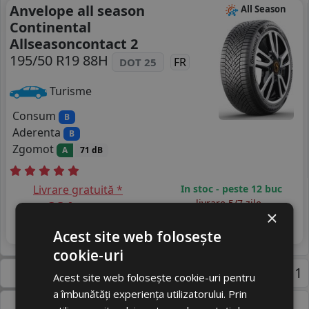
Anvelope all season
All Season
Continental
Allseasoncontact 2
195/50 R19 88H
FR
DOT 25
Turisme
Consum
B
Aderenta
B
Zgomot
A
71 dB
Livrare gratuită *
In stoc - peste 12 buc
821
livrare 5/7 zile
RON
×
4
976 RON
Adauga in cos
15
%
Discount
Acest site web folosește
+ Videoclip
cookie-uri
Pagina 1
Acest site web folosește cookie-uri pentru
a îmbunătăți experiența utilizatorului. Prin