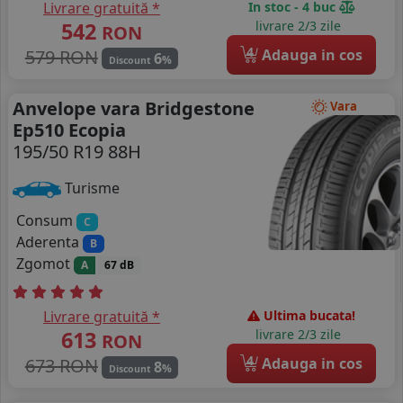
Livrare gratuită *
In stoc - 4 buc
542
livrare 2/3 zile
RON
4
579 RON
Adauga in cos
6
%
Discount
Anvelope vara Bridgestone
Vara
Ep510 Ecopia
195/50 R19 88H
Turisme
Consum
C
Aderenta
B
Zgomot
A
67 dB
Livrare gratuită *
Ultima bucata!
613
livrare 2/3 zile
RON
4
673 RON
Adauga in cos
8
%
Discount