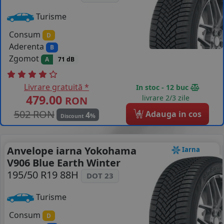
Turisme
Consum
D
Aderenta
B
Zgomot
A
71 dB
Livrare gratuită *
In stoc - 12 buc
479.00
livrare 2/3 zile
RON
502 RON
4
Adauga in cos
4
%
Discount
Anvelope iarna Yokohama
Iarna
V906 Blue Earth Winter
195/50 R19 88H
DOT 23
Turisme
Consum
D