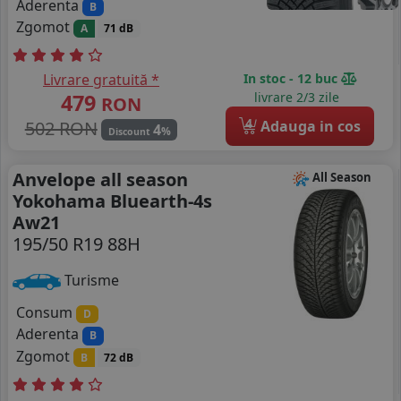
Aderenta
B
Zgomot
A
71 dB
Livrare gratuită *
In stoc - 12 buc
479
livrare 2/3 zile
RON
4
502 RON
Adauga in cos
4
%
Discount
Anvelope all season
All Season
Yokohama Bluearth-4s
Aw21
195/50 R19 88H
Turisme
Consum
D
Aderenta
B
Zgomot
B
72 dB