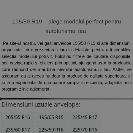
 195/50 R19 – alege modelul perfect pentru 
autoturismul tau 
 Pe site-ul nostru, vei gasi anvelope 195/50 R19 si alte dimensiuni, 
organizate intr-o prezentare clara si detaliata, pentru a-ti simplifica 
selectia modelului potrivit. Folosind filtrele de cautare disponibile, 
poti naviga rapid si eficient prin optiuni, ajungand usor la produsele 
care raspund cel mai bine nevoilor autoturismului tau. Astfel, ne 
asiguram ca ai acces nu doar la produse de calitate superioara, ci 
si la o experienta de cumparare simpla si eficienta, adaptata unui 
program zilnic aglomerat.
Dimensiuni uzuale anvelope:
205/55 R16
195/65 R15
225/45 R17
235/60 R17
225/50 R16
225/70 R16