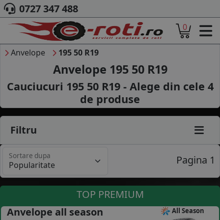
0727 347 488
0
ACASA
DESPRE NOI
Anvelope
195 50 R19
ANVELOPE
Anvelope 195 50 R19
AUTO
Cauciucuri 195 50 R19 - Alege din cele
4
CAMION
de produse
MOTO
AGROINDUSTRIALE
CAUTARE DUPA
Filtru
DIMENSIUNI
PRODUCATORI ANVELOPE
Sortare dupa
MARCA AUTO
Pagina 1
BLOG
B2B - COLABORARE COMPANII
TOP PREMIUM
CONT
Anvelope all season
All Season
CONTACT