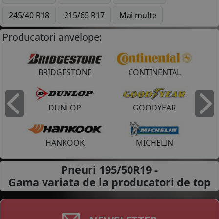
245/40 R18
215/65 R17
Mai multe
Producatori anvelope:
BRIDGESTONE
CONTINENTAL
DUNLOP
GOODYEAR
Inapoi
I
HANKOOK
MICHELIN
Pneuri 195/50R19 -
Gama variata de la
producatori de top