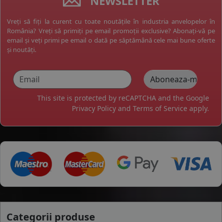
NEWSLETTER
Vreți să fiți la curent cu toate noutățile în industria anvelopelor în
România? Vreți să primiți pe email promoții exclusive? Abonați-vă pe
email și veți primi pe email o dată pe săptămână cele mai bune oferte
și noutăți.
This site is protected by reCAPTCHA and the Google
Privacy Policy
and
Terms of Service
apply.
Categorii produse