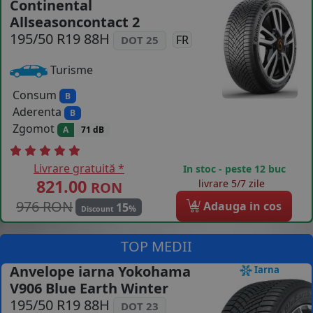
Continental
Allseasoncontact 2
COS (
0 PRODUSE
)
195/50 R19 88H
FR
DOT 25
Turisme
Consum
B
Aderenta
B
Zgomot
A
71 dB
Livrare gratuită *
In stoc - peste 12 buc
821.00
livrare 5/7 zile
RON
976 RON
4
Adauga in cos
15
%
Discount
TOP MEDII
Anvelope iarna Yokohama
Iarna
V906 Blue Earth Winter
195/50 R19 88H
DOT 23