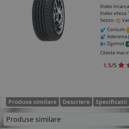
Index incarc
Index viteza:
Sezon:
Va
Consum
Aderenta
Zgomot
Citeste mai 
1.5
/5
Produse similare
Descriere
Specificatii
Produse similare