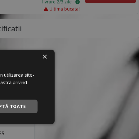
livrare 2/3 zile
Ultima bucata!
ficatii
×
loare
85074
 utilizarea site-
oastră privind
12620141
TLAKE
PTĂ TOATE
ZUPPERECO
195
55