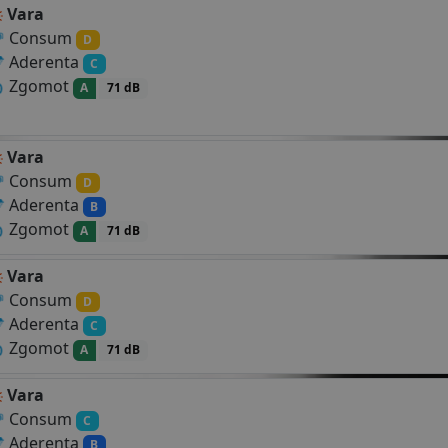
Vara
Consum
D
Aderenta
C
Zgomot
A
71 dB
Vara
Consum
D
Aderenta
B
Zgomot
A
71 dB
Vara
Consum
D
Aderenta
C
Zgomot
A
71 dB
Vara
Consum
C
Aderenta
B