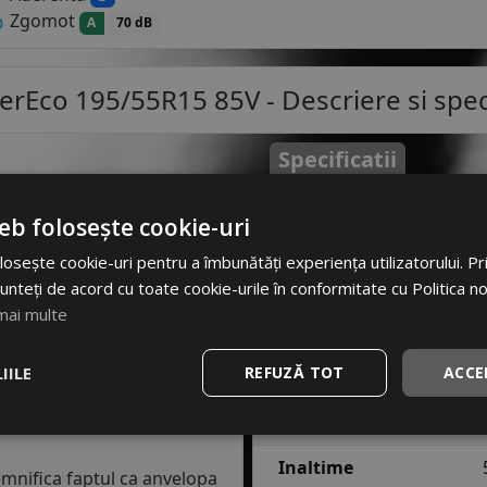
Zgomot
A
70 dB
erEco 195/55R15 85V
- Descriere si speci
Specificatii
Atribut
Va
entru autoturisme este o
eb folosește cookie-uri
t foarte bun pe asfalt
Cod produs
#45
coperit de gheata sau
osește cookie-uri pentru a îmbunătăți experiența utilizatorului. Prin
e din perioada verii, vor
unteți de acord cu toate cookie-urile în conformitate cu Politica n
EAN
69381
igiditatea anvelopelor scade
mai multe
Brand
WES
..
IILE
REFUZĂ TOT
ACCE
Profil
Z-107 
V
. Acest indice confirma ca
40 km/h in conditii de
Latime
Inaltime
semnifica faptul ca anvelopa