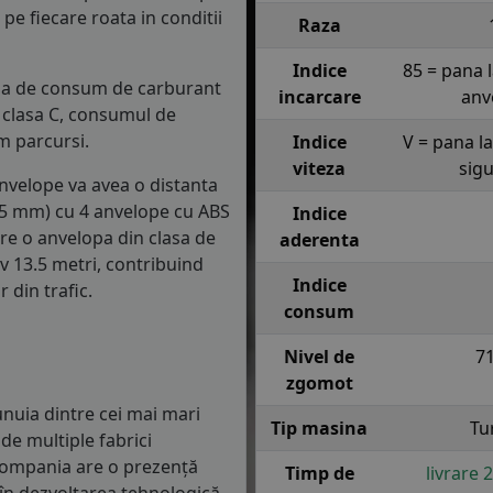
e fiecare roata in conditii
Raza
Indice
85 = pana 
lasa de consum de carburant
incarcare
anv
in clasa C, consumul de
m parcursi.
Indice
V = pana l
viteza
sig
anvelope va avea o distanta
1.5 mm) cu 4 anvelope cu ABS
Indice
re o anvelopa din clasa de
aderenta
iv 13.5 metri, contribuind
Indice
 din trafic.
consum
Nivel de
7
zgomot
nuia dintre cei mai mari
Tip masina
Tu
de multiple fabrici
 Compania are o prezență
Timp de
livrare 