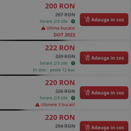
200 RON
267 RON
4
Adauga in cos
livrare 2/3 zile
Ultima bucata!
DOT 2023
222 RON
4
329 RON
Adauga in cos
livrare 2/3 zile
In stoc - peste 12 buc
220 RON
4
326 RON
Adauga in cos
livrare 2/3 zile
Ultimele 3 bucati!
220 RON
4
294 RON
Adauga in cos