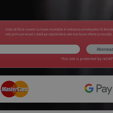
Vreți să fiți la curent cu toate noutățile în industria anvelopelor în Rom
veți primi pe email o dată pe săptămână cele mai bune oferte și noutăți.
This site is protected by reC