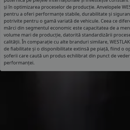
puternică pe piețele internaționale și investește constant
și în optimizarea proceselor de producție. Anvelopele W
pentru a oferi performanțe stabile, durabilitate și siguranță
potrivite pentru o gamă variată de vehicule. Ceea ce difer
mărci din segmentul economic este capacitatea de a menți
volume mari de producție, datorită standardizării procesel
calității. În comparație cu alte branduri similare, WESTLAK
de fiabilitate și o disponibilitate extinsă pe piață, fiind 
șoferii care caută un produs echilibrat din punct de vedere
performanței.