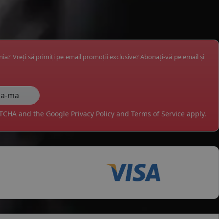
ânia? Vreți să primiți pe email promoții exclusive? Abonați-vă pe email și
APTCHA and the Google
Privacy Policy
and
Terms of Service
apply.