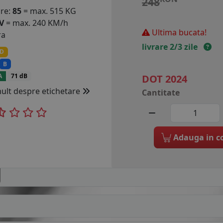
248
are:
85
= max. 515 KG
V
= max. 240 KM/h
Ultima bucata!
ra
livrare 2/3 zile
D
B
A
71 dB
DOT 2024
mult despre etichetare
Cantitate
Adauga in c