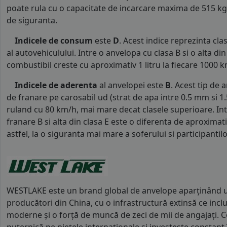
poate rula cu o capacitate de incarcare maxima de 515 kg p
de siguranta.
Indicele de consum
este
D
. Acest indice reprezinta c
al autovehiculului. Intre o anvelopa cu clasa B si o alta d
combustibil creste cu aproximativ 1 litru la fiecare 1000 k
Indicele de aderenta
al anvelopei este
B
. Acest tip de 
de franare pe carosabil ud (strat de apa intre 0.5 mm si 
ruland cu 80 km/h, mai mare decat clasele superioare. Int
franare B si alta din clasa E este o diferenta de aproximat
astfel, la o siguranta mai mare a soferului si participantilor
WESTLAKE este un brand global de anvelope aparținând u
producători din China, cu o infrastructură extinsă ce inclu
moderne și o forță de muncă de zeci de mii de angajați.