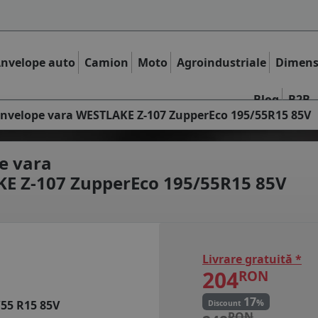
nvelope auto
Camion
Moto
Agroindustriale
Dimens
Blog
B2B
nvelope vara WESTLAKE Z-107 ZupperEco 195/55R15 85V
e vara
E Z-107 ZupperEco 195/55R15 85V
Livrare gratuită *
204
RON
17
%
/55 R15 85V
Discount
RON