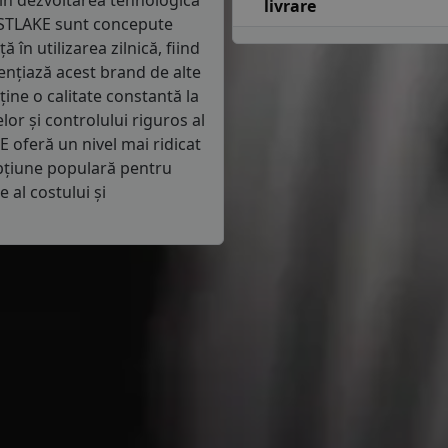
 în dezvoltarea tehnologică
livrare
ESTLAKE sunt concepute
 în utilizarea zilnică, fiind
ențiază acest brand de alte
ne o calitate constantă la
or și controlului riguros al
E oferă un nivel mai ridicat
o opțiune populară pentru
 al costului și