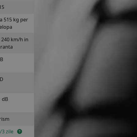
15
la 515 kg per
elopa
a 240 km/h in
uranta
B
D
1 dB
rism
2/3 zile