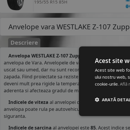
195/55 R15 85H
Anvelope vara
WESTLAKE Z-107 Zupp
Descriere
Anvelopa WESTLAKE Z-107 ZupperEco 195/55R15 85V
p
Acest site w
anvelopa de Vara. Anvelopele de vara au un comportamen
uscat sau umed, dar nu sunt recomandate pe carosabil a
Acest site web fol
zapada. Fiind proiectate sa reziste la temperaturile ridicat
ului nostru web, s
deveni mult prea rigide la temperaturi mai mici de 7°C. R
cookie-urile.
Află 
aderenta si afecteaza gradul de manevrabilitate al masinii
ARATĂ DETAL
Indicele de viteza
al anvelopei de varaWESTLAKE este
anvelopa poate rula pe autovehicule o viteza maxima de 2
siguranta.
Indicele de sarcina
al anvelopei este
85
. Acest indice 