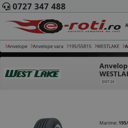
0727 347 488
A
Anvelope
Anvelope vara
195/55R15
WESTLAKE
A
Anvelop
WESTLAK
DOT 24
Marime:
195