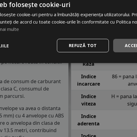
e din perioada verii, vor
EAN
695995
eb folosește cookie-uri
igiditatea anvelopelor scade
Brand
LIN
osește cookie-uri pentru a îmbunătăți experiența utilizatorului. Prin
..
unteți de acord cu toate cookie-urile în conformitate cu Politica n
Profil
COMFOR
H
. Acest indice confirma ca
mai multe
10 km/h in conditii de
Latime
1
IILE
REFUZĂ TOT
ACCE
Inaltime
semnifica faptul ca anvelopa
e fiecare roata in conditii
Raza
Indice
86 = pana 
asa de consum de carburant
incarcare
anv
in clasa C, consumul de
m parcursi.
Indice
H = pana l
viteza
sig
anvelope va avea o distanta
1.5 mm) cu 4 anvelope cu ABS
Indice
re o anvelopa din clasa de
aderenta
iv 13.5 metri, contribuind
Indice