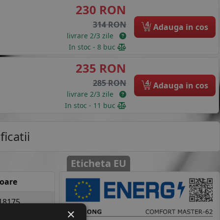
230 RON
4
314 RON
Adauga in cos
livrare 2/3 zile
In stoc - 8 buc
235 RON
4
285 RON
Adauga in cos
livrare 2/3 zile
In stoc - 11 buc
icatii
Eticheta EU
loare
18175
×