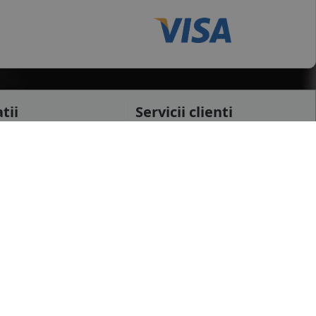
tii
Servicii clienti
testi
Cerere retur
raiova
Cerere garantie
i
Certificat garantie
Garantii
datelor personale
Contul meu
pida
Newsletter
e confidentialitate
Solicitare de date personale GDPR
 conditii
Solicitare stergere cont GDPR
 etichetare
B2B - Revanzare