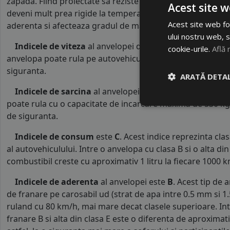
zapada. Fiind proiectate sa reziste la temperaturile ridicat
Acest site w
deveni mult prea rigide la temperaturi mai mici de 7°C. R
Acest site web fol
aderenta si afecteaza gradul de manevrabilitate al masinii
ului nostru web, s
Indicele de viteza
al anvelopei de varaLINGLONG este
cookie-urile.
Află 
anvelopa poate rula pe autovehicule o viteza maxima de 2
siguranta.
ARATĂ DETAL
Indicele de sarcina
al anvelopei este
86
. Acest indice 
poate rula cu o capacitate de incarcare maxima de 530 kg p
de siguranta.
Indicele de consum
este
C
. Acest indice reprezinta cl
al autovehiculului. Intre o anvelopa cu clasa B si o alta d
combustibil creste cu aproximativ 1 litru la fiecare 1000 k
Indicele de aderenta
al anvelopei este
B
. Acest tip de 
de franare pe carosabil ud (strat de apa intre 0.5 mm si 
ruland cu 80 km/h, mai mare decat clasele superioare. Int
franare B si alta din clasa E este o diferenta de aproximat