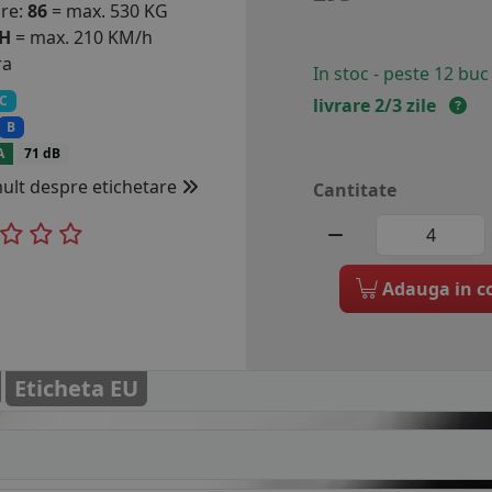
are:
86
= max. 530 KG
H
= max. 210 KM/h
ra
In stoc - peste 12 buc
C
livrare 2/3 zile
B
A
71 dB
mult despre etichetare
Cantitate
Adauga in c
Eticheta EU