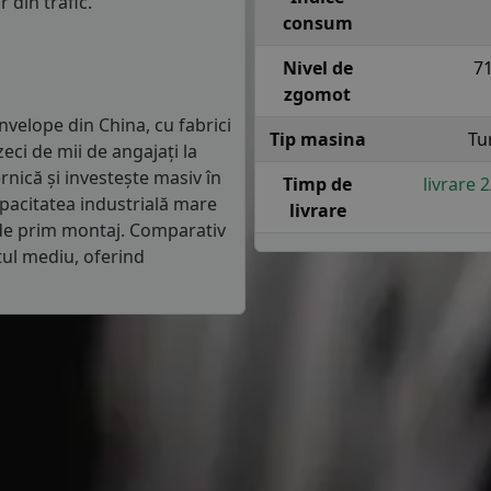
 din trafic.
consum
Nivel de
7
zgomot
velope din China, cu fabrici
Tip masina
Tu
zeci de mii de angajați la
nică și investește masiv în
Timp de
livrare 
pacitatea industrială mare
livrare
 de prim montaj. Comparativ
tul mediu, oferind