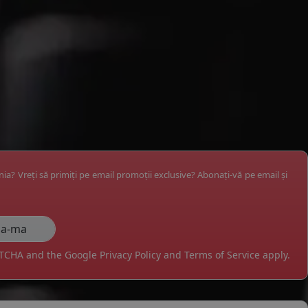
ânia? Vreți să primiți pe email promoții exclusive? Abonați-vă pe email și
APTCHA and the Google
Privacy Policy
and
Terms of Service
apply.