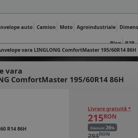
nvelope auto
Camion
Moto
Agroindustriale
Dimens
Blog
B2B
Anvelope vara LINGLONG ComfortMaster 195/60R14 86H
e vara
G ComfortMaster 195/60R14 86H
Livrare gratuită *
215
RON
26
%
/60 R14 86H
Discount
RON
293