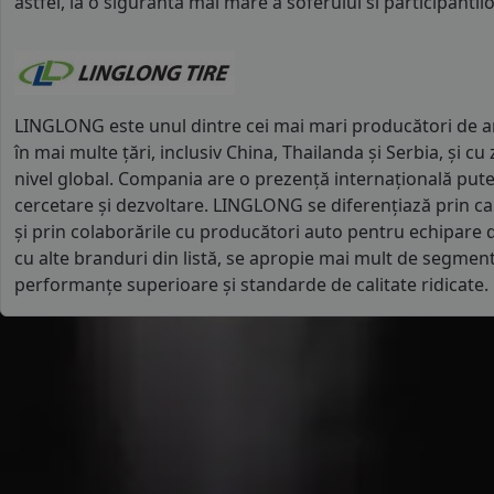
astfel, la o siguranta mai mare a soferului si participantilor
LINGLONG este unul dintre cei mai mari producători de an
în mai multe țări, inclusiv China, Thailanda și Serbia, și cu 
nivel global. Compania are o prezență internațională puter
cercetare și dezvoltare. LINGLONG se diferențiază prin ca
și prin colaborările cu producători auto pentru echipare
cu alte branduri din listă, se apropie mai mult de segmen
performanțe superioare și standarde de calitate ridicate.