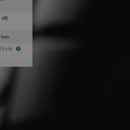
1 dB
rism
2/3 zile