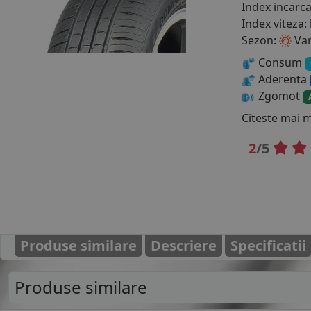
Index incarc
Index viteza:
Sezon:
Va
Consum
Aderenta
Zgomot
Citeste mai 
2
/5
Produse similare
Descriere
Specificatii
Produse similare