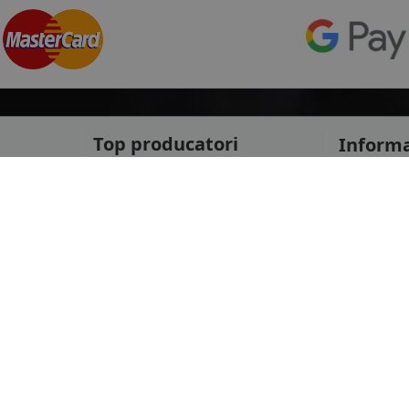
Top producatori
Informa
Service Pi
Michelin
Service C
Continental
Despre no
Goodyear
ANPC
mai multe
Protectia 
Livrare ra
le
Marca auto
Politica d
Termeni si
DACIA
Informatii
AUDI
Blog
BMW
Contact
mai multe