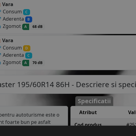
Vara
Consum
C
Aderenta
B
Zgomot
A
68 dB
Vara
Consum
D
Aderenta
C
Zgomot
A
70 dB
ster 195/60R14 86H
- Descriere si specif
Specificatii
Atribut
Va
pentru autoturisme este o
t foarte bun pe asfalt
Cod produs
#25
coperit de gheata sau