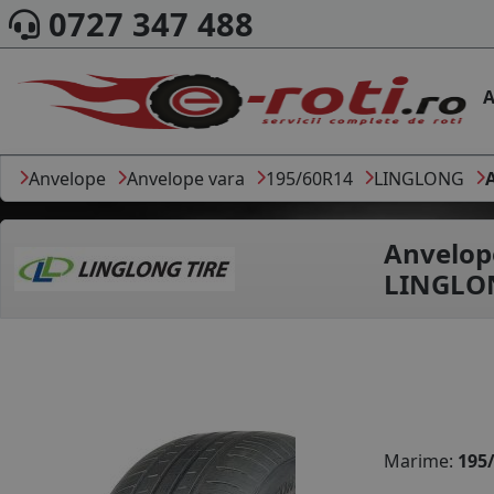
0727 347 488
A
Anvelope
Anvelope vara
195/60R14
LINGLONG
Anvelop
LINGLON
Marime:
195