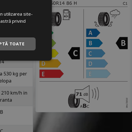
6770793
GLONG
 utilizarea site-
oastră privind
TMASTER
95
PTĂ TOATE
60
14
la 530 kg per
elopa
a 210 km/h in
uranta
B
C