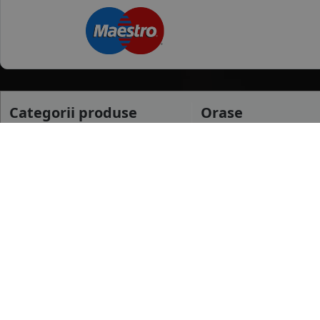
Categorii produse
Orase
Anvelope Vara
Ploiesti
Anvelope Iarna
Resita
Anvelope All season
Craiova
mai multe
Anvelope Camion
Anvelope Moto
Dimensiuni uzua
Anvelope Agroindustriale
175/65 R14
185/65 R15
195/65 R15
mai multe