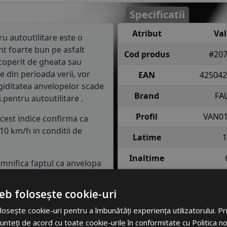
Specificatii
Atribut
Va
u autoutilitare este o
t foarte bun pe asfalt
Cod produs
#207
coperit de gheata sau
e din perioada verii, vor
EAN
425042
igiditatea anvelopelor scade
Brand
FA
.pentru autoutilitare .
Profil
VAN01
Acest indice confirma ca
10 km/h in conditii de
Latime
1
Inaltime
semnifica faptul ca anvelopa
e fiecare roata in conditii
Raza
eb folosește cookie-uri
Indice
99 = pana 
asa de consum de carburant
osește cookie-uri pentru a îmbunătăți experiența utilizatorului. Prin
incarcare
anv
clasa C, consumul de
unteți de acord cu toate cookie-urile în conformitate cu Politica n