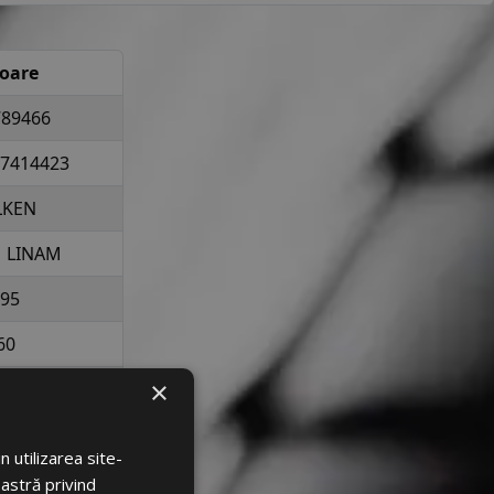
loare
89466
7414423
LKEN
 LINAM
95
60
×
16
la 775 kg per
 utilizarea site-
elopa
oastră privind