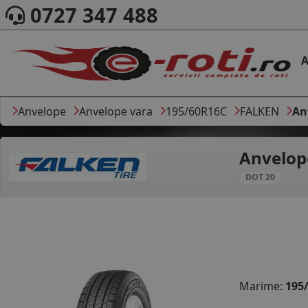
0727 347 488
A
Anvelope
Anvelope vara
195/60R16C
FALKEN
An
Anvelop
DOT 20
Marime:
195