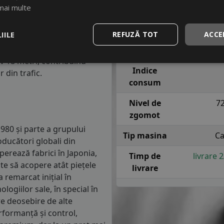
m parcursi.
Indice
H = pana l
mai multe
viteza
sig
anvelope va avea o distanta
IILE
REFUZĂ TOT
ACCE
1.5 mm) cu 4 anvelope cu ABS
Indice
re o anvelopa din clasa de
aderenta
iv 18 metri, contribuind
Indice
 din trafic.
consum
Nivel de
7
zgomot
980 și parte a grupului
Tip masina
Ca
ducători globali din
perează fabrici în Japonia,
Timp de
livrare 
ite să acopere atât piețele
livrare
 remarcat inițial în
ogiilor sale, în special în
re deosebire de alte
formanță și control,