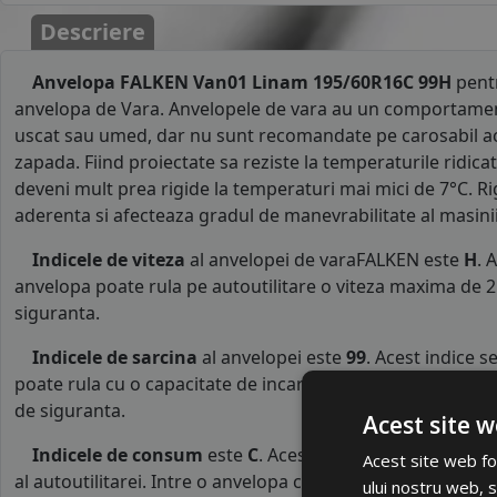
Descriere
Anvelopa FALKEN Van01 Linam 195/60R16C 99H
pentr
anvelopa de Vara. Anvelopele de vara au un comportamen
uscat sau umed, dar nu sunt recomandate pe carosabil a
zapada. Fiind proiectate sa reziste la temperaturile ridicat
deveni mult prea rigide la temperaturi mai mici de 7°C. R
aderenta si afecteaza gradul de manevrabilitate al masinii
Indicele de viteza
al anvelopei de varaFALKEN este
H
. 
anvelopa poate rula pe autoutilitare o viteza maxima de 2
siguranta.
Indicele de sarcina
al anvelopei este
99
. Acest indice 
poate rula cu o capacitate de incarcare maxima de 775 kg p
de siguranta.
Acest site w
Indicele de consum
este
C
. Acest indice reprezinta cl
Acest site web fol
al autoutilitarei. Intre o anvelopa cu clasa B si o alta din 
ului nostru web, s