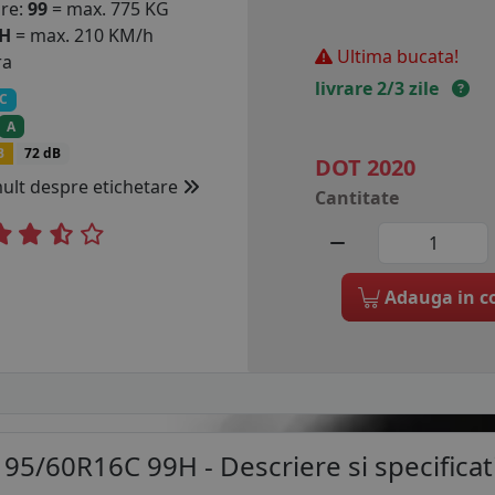
are:
99
= max. 775 KG
H
= max. 210 KM/h
Ultima bucata!
ra
livrare 2/3 zile
C
A
B
72 dB
DOT 2020
mult despre etichetare
Cantitate
Adauga in c
195/60R16C 99H
- Descriere si specificati