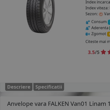
Index incarc
Index viteza:
Sezon:
Va
Consum
Aderenta
Zgomot
Citeste mai 
3.5
/5
Descriere
Specificatii
Anvelope vara
FALKEN Van01 Linam 