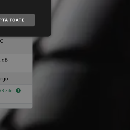
a 210 km/h in
uranta
PTĂ TOATE
A
C
2 dB
rgo
2/3 zile