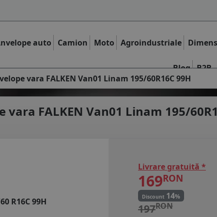
nvelope auto
Camion
Moto
Agroindustriale
Dimens
Blog
B2B
velope vara FALKEN Van01 Linam 195/60R16C 99H
e vara
FALKEN Van01 Linam 195/60R
Livrare gratuită *
169
RON
14
%
Discount
/60 R16C 99H
RON
197