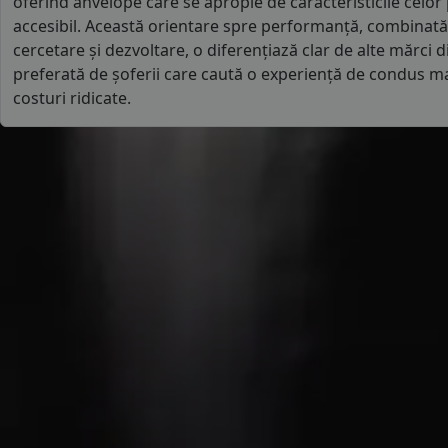
oferind anvelope care se apropie de caracteristicile celo
accesibil. Această orientare spre performanță, combinată c
cercetare și dezvoltare, o diferențiază clar de alte mărci d
preferată de șoferii care caută o experiență de condus mai
costuri ridicate.