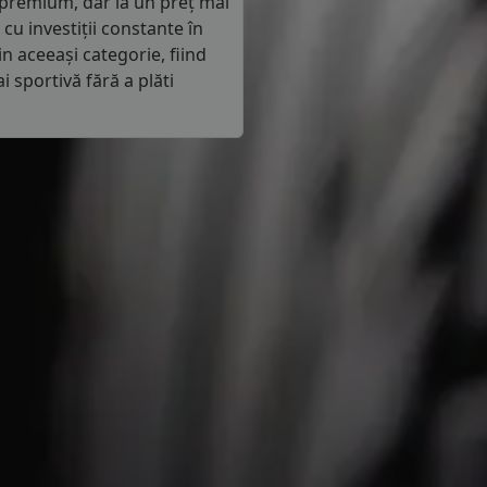
r premium, dar la un preț mai
u investiții constante în
in aceeași categorie, fiind
 sportivă fără a plăti