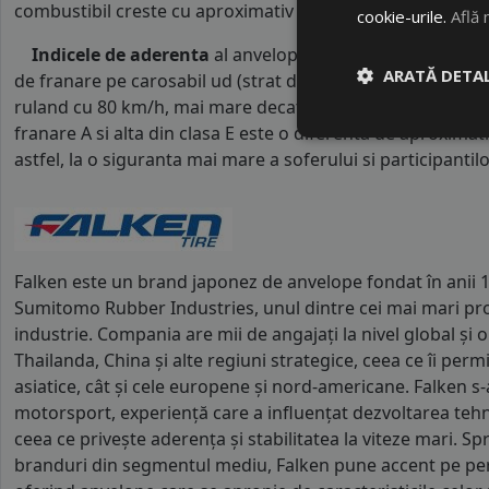
combustibil creste cu aproximativ 1 litru la fiecare 1000 k
cookie-urile.
Află 
Indicele de aderenta
al anvelopei este
A
. Acest tip de 
ARATĂ DETAL
de franare pe carosabil ud (strat de apa intre 0.5 mm si 
ruland cu 80 km/h, mai mare decat clasele superioare. Int
franare A si alta din clasa E este o diferenta de aproximat
astfel, la o siguranta mai mare a soferului si participantilor
Falken este un brand japonez de anvelope fondat în anii 1
Sumitomo Rubber Industries, unul dintre cei mai mari pro
industrie. Compania are mii de angajați la nivel global și o
Thailanda, China și alte regiuni strategice, ceea ce îi perm
asiatice, cât și cele europene și nord-americane. Falken s-a
motorsport, experiență care a influențat dezvoltarea tehnol
ceea ce privește aderența și stabilitatea la viteze mari. Sp
branduri din segmentul mediu, Falken pune accent pe per