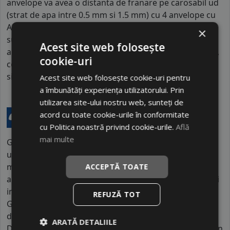
anvelope va avea o distanta de franare pe carosabil ud
(strat de apa intre 0.5 mm si 1.5 mm) cu 4 anvelope cu
ABS ruland cu 80 km/h, mai mare decat clasele
×
superioare. Intre o anvelopa din clasa de franare C si
Acest site web folosește
alta din clasa E este o diferenta de aproximativ 9 metri,
cookie-uri
contribuind astfel, la o siguranta mai mare a soferului
si participantilor din trafic.
Acest site web folosește cookie-uri pentru
a îmbunătăți experiența utilizatorului. Prin
utilizarea site-ului nostru web, sunteți de
acord cu toate cookie-urile în conformitate
cu Politica noastră privind cookie-urile.
Află
mai multe
GOODRIDE este un brand internațional aparținând
unui mare producător chinez de anvelope, cu fabrici
multiple în China și o forță de muncă de zeci de mii de
ACCEPTĂ TOATE
angajați. Compania are o prezență globală puternică și
investește constant în cercetare și dezvoltare.
REFUZĂ TOT
GOODRIDE se remarcă prin gama extinsă de produse,
de la autoturisme la camioane și utilaje industriale.
ARATĂ DETALIILE
Diferențierea față de alte branduri economice constă în