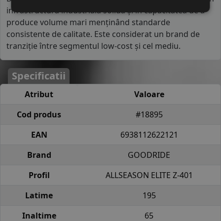
infrastructura industrială solidă și în capacitatea de a
produce volume mari menținând standarde
consistente de calitate. Este considerat un brand de
tranziție între segmentul low-cost și cel mediu.
Specificatii
Atribut
Valoare
Cod produs
#18895
EAN
6938112622121
Brand
GOODRIDE
Profil
ALLSEASON ELITE Z-401
Latime
195
Inaltime
65