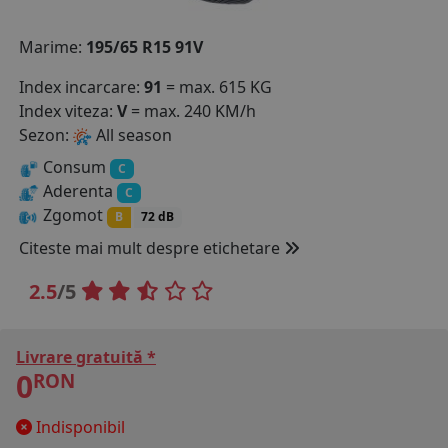
COS (
0 PRODUSE
)
Marime:
195/65 R15 91V
Index incarcare:
91
= max. 615 KG
Index viteza:
V
= max. 240 KM/h
Sezon:
All season
Consum
C
Aderenta
C
Zgomot
B
72 dB
Citeste mai mult despre etichetare
2.5
/5
Livrare gratuită *
0
RON
Indisponibil