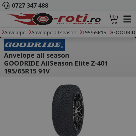
0727 347 488
0
ACASA
DESPRE NOI
Anvelope
Anvelope all season
195/65R15
GOODRID
ANVELOPE
AUTO
CAMION
Anvelope all season
MOTO
GOODRIDE AllSeason Elite Z-401
AGROINDUSTRIALE
195/65R15 91V
CAUTARE DUPA
DIMENSIUNI
PRODUCATORI ANVELOPE
MARCA AUTO
BLOG
B2B - COLABORARE COMPANII
CONT
CONTACT